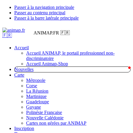
Passer à la navigation principale
Passer au contenu principal
Passer à la barre latérale principale
ANIMAP.FR 🇫🇷
Accueil
Accueil ANIMAP, le portail professionnel non-
discriminatoire
Accueil Animap-Shop
Nouvelles
Carte
Métropole
Corse
La Réunion
Martinique
Guadeloupe
Guyane
Polinésie Française
Nouvelle Calédonie
Cartes non gérées par ANIMAP
Inscription