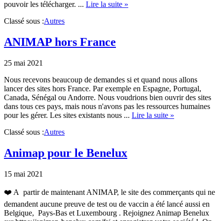
about
pouvoir les télécharger. ...
Lire la suite »
Des
Classé sous :
Autres
nouveaux
tracts
à
ANIMAP hors France
télécharger
25 mai 2021
Nous recevons beaucoup de demandes si et quand nous allons
lancer des sites hors France. Par exemple en Espagne, Portugal,
Canada, Sénégal ou Andorre. Nous voudrions bien ouvrir des sites
dans tous ces pays, mais nous n'avons pas les ressources humaines
about
pour les gérer. Les sites existants nous ...
Lire la suite »
ANIMAP
Classé sous :
Autres
hors
France
Animap pour le Benelux
15 mai 2021
❤️ A partir de maintenant ANIMAP, le site des commerçants qui ne
demandent aucune preuve de test ou de vaccin a été lancé aussi en
Belgique, Pays-Bas et Luxembourg . Rejoignez Animap Benelux