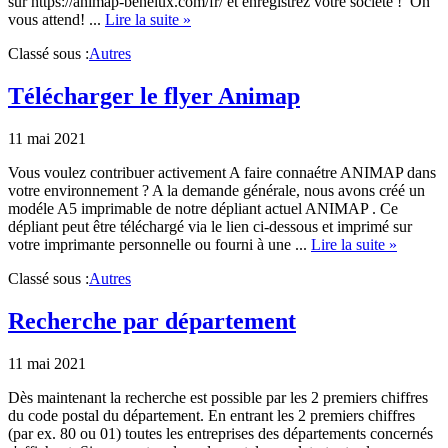
sur https://animap-benelux.com/fr/ et enregistrez votre société ! On
about
vous attend! ...
Lire la suite »
Animap
Classé sous :
Autres
pour
le
Benelux
Télécharger le flyer Animap
11 mai 2021
Vous voulez contribuer activement A faire connaétre ANIMAP dans
votre environnement ? A la demande générale, nous avons créé un
modéle A5 imprimable de notre dépliant actuel ANIMAP . Ce
dépliant peut être téléchargé via le lien ci-dessous et imprimé sur
about
votre imprimante personnelle ou fourni à une ...
Lire la suite »
Télécha
Classé sous :
Autres
le
flyer
Animap
Recherche par département
11 mai 2021
Dès maintenant la recherche est possible par les 2 premiers chiffres
du code postal du département. En entrant les 2 premiers chiffres
(par ex. 80 ou 01) toutes les entreprises des départements concernés