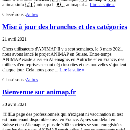
about
animap.info 🇨🇭 animap.ch 🇦🇹 animap.at ...
Lire la suite »
ANIMA
Classé sous :
Autres
mainten
aussi
en
Mise à jour des branches et des catégories
Italie
21 avril 2021
Chers utilisateurs d'ANIMAP Il y a sept semaines, le 3 mars 2021,
nous avons lancé le projet ANIMAP en Suisse. Entre-temps,
ANIMAP existe aussi en Allemagne, en Autriche et en France, des
milliers d'entreprises se sont déjà inscrites et des nouvelles s'ajoutent
about
chaque jour. Cela nous pose ...
Lire la suite »
Mise
Classé sous :
Autres
à
jour
des
Bienvenue sur animap.fr
branches
et
20 avril 2021
des
catégories
‼️‼️‼️La page des professionnels qui n'exigent ni vaccination ni test
est maintenant disponible aussi en France. Après son début en
Suisse et en Allemagne, plus de 3000 sociétés se sont enregistrées
dans les deux pays. ANIMAP survit grâce à nos engagements unis!