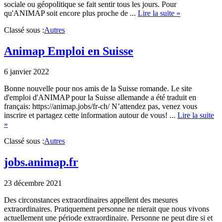
sociale ou géopolitique se fait sentir tous les jours. Pour
about
qu'ANIMAP soit encore plus proche de ...
Lire la suite »
Application
Classé sous :
Autres
ANIMAP
Animap Emploi en Suisse
6 janvier 2022
Bonne nouvelle pour nos amis de la Suisse romande. Le site
d'emploi d'ANIMAP pour la Suisse allemande a été traduit en
français: https://animap.jobs/fr-ch/ N’attendez pas, venez vous
inscrire et partagez cette information autour de vous! ...
Lire la suite
about
»
Animap
Classé sous :
Autres
Emploi
en
Suisse
jobs.animap.fr
23 décembre 2021
Des circonstances extraordinaires appellent des mesures
extraordinaires. Pratiquement personne ne nierait que nous vivons
actuellement une période extraordinaire. Personne ne peut dire si et