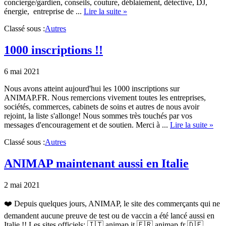
concierge/gardien, conseils, couture, déblaiement, détective, DJ,
about
énergie, entreprise de ...
Lire la suite »
Aide
Classé sous :
Autres
à
l’enregistrement
de
1000 inscriptions !!
votre
société
6 mai 2021
Nous avons atteint aujourd'hui les 1000 inscriptions sur
ANIMAP.FR. Nous remercions vivement toutes les entreprises,
sociétés, commerces, cabinets de soins et autres de nous avoir
rejoint, la liste s'allonge! Nous sommes très touchés par vos
abo
messages d'encouragement et de soutien. Merci à ...
Lire la suite »
100
Classé sous :
Autres
insc
!!
ANIMAP maintenant aussi en Italie
2 mai 2021
❤️ Depuis quelques jours, ANIMAP, le site des commerçants qui ne
demandent aucune preuve de test ou de vaccin a été lancé aussi en
Italie !! Les sites officiels: 🇮🇹 animap.it 🇫🇷 animap.fr 🇩🇪