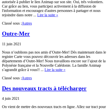
autorisée à publier le lien Animap sur son site. Oui, très volontiers.
Car grâce au lien, vous participez activement à la diffusion de
l'information et encouragez d'autres personnes à partager et nous
about
rejoindre dans notre ...
Lire la suite »
Afficher
Classé sous :
Autres
le
lien
Animap
Outre-Mer
11 juin 2021
Nous n’oublions pas nos amis d’Outre-Mer! Dès maintenant dans le
registre Carte vous pouvez découvrir les adresses dans les
départements d’Outre-Mer! Nous travaillons encore sur l’ajout de la
Polynésie française et la Nouvelle Calédonie. La famille Animap
about
s’agrandit grâce à vous!! ...
Lire la suite »
Outre-
Classé sous :
Autres
Mer
Des nouveaux tracts à télécharger
4 juin 2021
On vient de mettre des nouveaux tracts en ligne. Allez sur tract pour