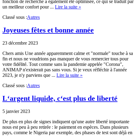
fonction de recherche a également été optimisée, ce qui se traduit par
about
un meilleur confort pour ...
Lire la suite »
RELANCE
Classé sous :
Autres
TERMINÉE
Joyeuses fêtes et bonne année
23 décembre 2023
Chers amis Une année apparemment calme et "normale" touche à sa
fin et nous ne voudrions pas manquer de vous remercier tous pour
votre fidélité. Tout comme sans la pandemie appelée "Corona",
ANIMAP n'existerait pas sans vous. Si je veux réfléchir à l'année
about
2023, je n'y parviens que ...
Lire la suite »
Joyeuses
Classé sous :
Autres
fêtes
et
bonne
L‘argent liquide, c‘est plus de liberté
année
5 janvier 2023
De plus en plus de signes indiquent qu'une autre liberté importante
nous est peu à peu retirée : le paiement en espèces. Dans plusieurs
pays, comme le Nigeria par exemple, des phases de test sont déjà en