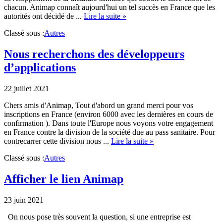
chacun. Animap connaît aujourd'hui un tel succès en France que les
about
autorités ont décidé de ...
Lire la suite »
Formulaire
Classé sous :
Autres
de
Contact
Nous recherchons des développeurs
d’applications
22 juillet 2021
Chers amis d'Animap, Tout d'abord un grand merci pour vos
inscriptions en France (environ 6000 avec les dernières en cours de
confirmation ). Dans toute l'Europe nous voyons votre engagement
en France contre la division de la société due au pass sanitaire. Pour
about
contrecarrer cette division nous ...
Lire la suite »
Nous
Classé sous :
Autres
recherchons
des
développeurs
Afficher le lien Animap
d’applications
23 juin 2021
On nous pose très souvent la question, si une entreprise est