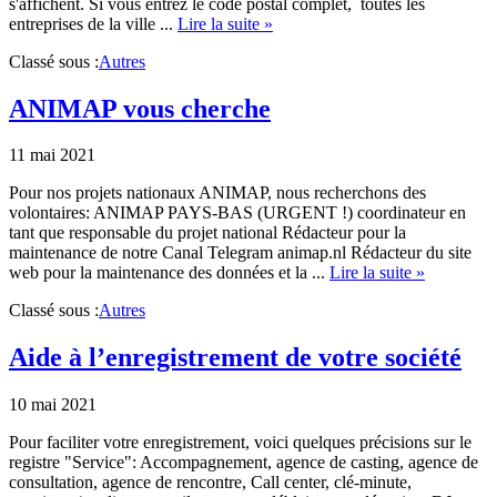
s'affichent. Si vous entrez le code postal complet, toutes les
about
entreprises de la ville ...
Lire la suite »
Recherche
Classé sous :
Autres
par
département
ANIMAP vous cherche
11 mai 2021
Pour nos projets nationaux ANIMAP, nous recherchons des
volontaires: ANIMAP PAYS-BAS (URGENT !) coordinateur en
tant que responsable du projet national Rédacteur pour la
maintenance de notre Canal Telegram animap.nl Rédacteur du site
about
web pour la maintenance des données et la ...
Lire la suite »
ANIMAP
Classé sous :
Autres
vous
cherche
Aide à l’enregistrement de votre société
10 mai 2021
Pour faciliter votre enregistrement, voici quelques précisions sur le
registre "Service": Accompagnement, agence de casting, agence de
consultation, agence de rencontre, Call center, clé-minute,