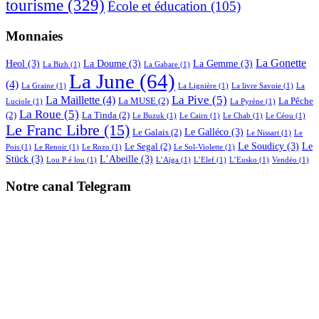
tourisme
(329)
École et éducation
(105)
Monnaies
La Gonette
Heol
(3)
La Doume
(3)
La Gemme
(3)
La Bizh
(1)
La Gabare
(1)
La June
(64)
(4)
La Graine
(1)
La Lignière
(1)
La livre Savoie
(1)
La
La Pive
(5)
La Maillette
(4)
La MUSE
(2)
La Pêche
Luciole
(1)
La Pyrène
(1)
La Roue
(5)
(2)
La Tinda
(2)
Le Buzuk
(1)
Le Cairn
(1)
Le Chab
(1)
Le Céou
(1)
Le Franc Libre
(15)
Le Galléco
(3)
Le Galais
(2)
Le Nissart
(1)
Le
Le Soudicy
(3)
Le
Le Segal
(2)
Pois
(1)
Le Renoir
(1)
Le Rozo
(1)
Le Sol-Violette
(1)
Stück
(3)
L’Abeille
(3)
Lou P é lou
(1)
L’Aïga
(1)
L’Elef
(1)
L’Eusko
(1)
Vendéo
(1)
Notre canal Telegram