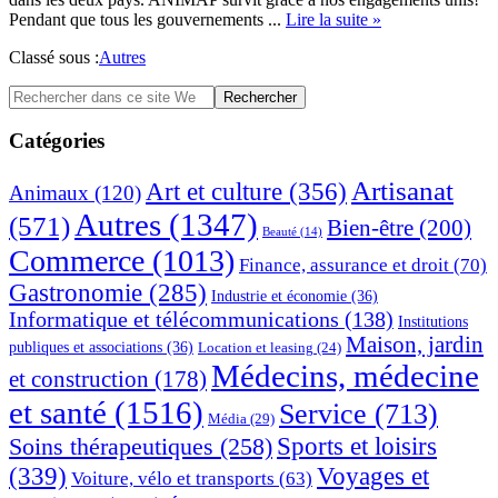
about
Pendant que tous les gouvernements ...
Lire la suite »
Bienvenue
Classé sous :
Autres
sur
animap.fr
Barre
Rechercher
dans
latérale
ce
Catégories
principale
site
Web
Artisanat
Art et culture
(356)
Animaux
(120)
Autres
(1347)
(571)
Bien-être
(200)
Beauté
(14)
Commerce
(1013)
Finance, assurance et droit
(70)
Gastronomie
(285)
Industrie et économie
(36)
Informatique et télécommunications
(138)
Institutions
Maison, jardin
publiques et associations
(36)
Location et leasing
(24)
Médecins, médecine
et construction
(178)
et santé
(1516)
Service
(713)
Média
(29)
Sports et loisirs
Soins thérapeutiques
(258)
(339)
Voyages et
Voiture, vélo et transports
(63)