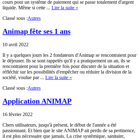
cours pour un système de paiement qui se passe totalement d'argent
about
liquide. Même si cette ...
Lire la suite »
L‘argent
Classé sous :
Autres
liquide,
c‘est
plus
Animap fête ses 1 ans
de
liberté
10 avril 2022
Il y a quelques jours les 2 fondateurs d'Animap se rencontraient pour
le déjeuner. Ils se sont rappelés qu'il y a pratiquement un an, ils se
rencontraient pour la première fois pour discuter de la situation et
réfléchir sur les possibilités d'empêcher ou réduire la division de la
about
société, voulue par ...
Lire la suite »
Animap
Classé sous :
Autres
fête
ses
1
Application ANIMAP
ans
16 février 2022
Chers utilisateurs, jusqu'à présent, le début de l'année a été
passionnant. Et bien que le site ANIMAP ait perdu de sa pertinence,
il est plus nécessaire que jamais. La crise systémique, sanitaire,