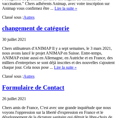
vaccination." Chers adhérents Animap, avec votre inscription sur
about
Animap vous confirmez être ...
Lire la suite »
Pass
Classé sous :
Autres
sanitaire
changement de catégorie
30 juillet 2021
Chers utilisateurs d'ANIMAP Il y a sept semaines, le 3 mars 2021,
nous avons lancé le projet ANIMAP en Suisse. Entre-temps,
ANIMAP existe aussi en Allemagne, en Autriche et en France, des
milliers d'entreprises se sont déjà inscrites et des nouvelles s'ajoutent
about
chaque jour. Cela nous pose ...
Lire la suite »
changement
Classé sous :
Autres
de
catégorie
Formulaire de Contact
26 juillet 2021
Chers amis de France, C'est avec une grande inquiétude que nous
voyons l'oppression sur la liberté d'expression en France et le
développement de la dictature sanitaire qui détruit le libre-choix de