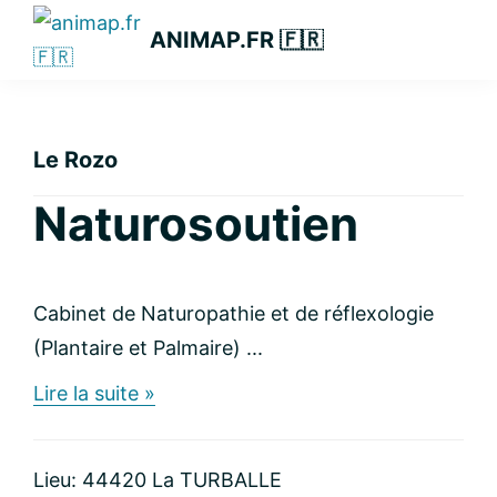
Passer
Passer
Passer
ANIMAP.FR 🇫🇷
à
au
à
la
contenu
la
navigation
principal
barre
principale
latérale
Le Rozo
principale
Naturosoutien
Cabinet de Naturopathie et de réflexologie
(Plantaire et Palmaire) ...
about
Lire la suite »
Naturosoutien
Lieu: 44420 La TURBALLE