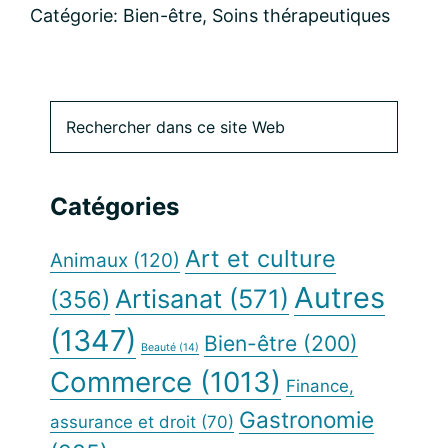
Catégorie:
Bien-être
,
Soins thérapeutiques
Barre
Rechercher
dans
latérale
ce
site
principale
Catégories
Web
Art et culture
Animaux
(120)
Autres
Artisanat
(571)
(356)
(1347)
Bien-être
(200)
Beauté
(14)
Commerce
(1013)
Finance,
Gastronomie
assurance et droit
(70)