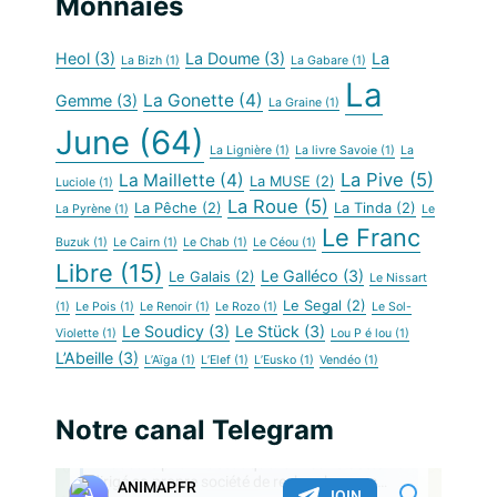
Monnaies
Heol
(3)
La Doume
(3)
La
La Bizh
(1)
La Gabare
(1)
La
La Gonette
(4)
Gemme
(3)
La Graine
(1)
June
(64)
La Lignière
(1)
La livre Savoie
(1)
La
La Pive
(5)
La Maillette
(4)
La MUSE
(2)
Luciole
(1)
La Roue
(5)
La Pêche
(2)
La Tinda
(2)
La Pyrène
(1)
Le
Le Franc
Buzuk
(1)
Le Cairn
(1)
Le Chab
(1)
Le Céou
(1)
Libre
(15)
Le Galléco
(3)
Le Galais
(2)
Le Nissart
Le Segal
(2)
(1)
Le Pois
(1)
Le Renoir
(1)
Le Rozo
(1)
Le Sol-
Le Soudicy
(3)
Le Stück
(3)
Violette
(1)
Lou P é lou
(1)
L’Abeille
(3)
L’Aïga
(1)
L’Elef
(1)
L’Eusko
(1)
Vendéo
(1)
Notre canal Telegram