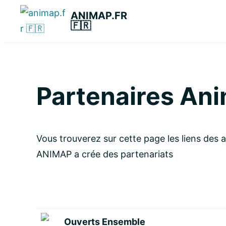
Passer
Passer
Passer
ANIMAP.FR
à
au
à
🇫🇷
la
contenu
la
navigation
principal
barre
principale
latérale
principale
Partenaires An
Vous trouverez sur cette page les liens des a
ANIMAP a crée des partenariats
Ouverts Ensemble