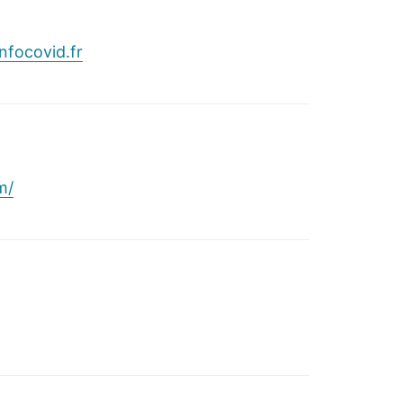
infocovid.fr
m/