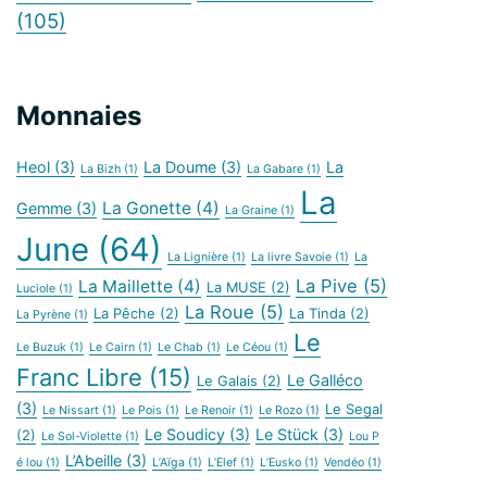
(105)
Monnaies
Heol
(3)
La Doume
(3)
La
La Bizh
(1)
La Gabare
(1)
La
La Gonette
(4)
Gemme
(3)
La Graine
(1)
June
(64)
La Lignière
(1)
La livre Savoie
(1)
La
La Pive
(5)
La Maillette
(4)
La MUSE
(2)
Luciole
(1)
La Roue
(5)
La Pêche
(2)
La Tinda
(2)
La Pyrène
(1)
Le
Le Buzuk
(1)
Le Cairn
(1)
Le Chab
(1)
Le Céou
(1)
Franc Libre
(15)
Le Galléco
Le Galais
(2)
(3)
Le Segal
Le Nissart
(1)
Le Pois
(1)
Le Renoir
(1)
Le Rozo
(1)
Le Soudicy
(3)
Le Stück
(3)
(2)
Le Sol-Violette
(1)
Lou P
L’Abeille
(3)
é lou
(1)
L’Aïga
(1)
L’Elef
(1)
L’Eusko
(1)
Vendéo
(1)