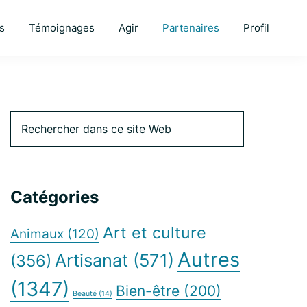
s
Témoignages
Agir
Partenaires
Profil
Barre
Rechercher
dans
ce
latérale
site
Web
Catégories
principale
Art et culture
Animaux
(120)
Autres
Artisanat
(571)
(356)
(1347)
Bien-être
(200)
Beauté
(14)