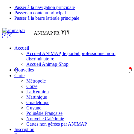
Passer à la navigation principale
Passer au contenu principal
Passer à la barre latérale principale
ANIMAP.FR 🇫🇷
Accueil
Accueil ANIMAP, le portail professionnel non-
discriminatoire
Accueil Animap-Shop
Nouvelles
Carte
Métropole
Corse
La Réunion
Martinique
Guadeloupe
Guyane
Polinésie Française
Nouvelle Calédonie
Cartes non gérées par ANIMAP
Inscription