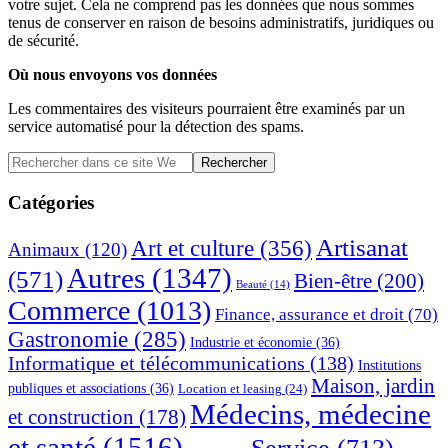
votre sujet. Cela ne comprend pas les données que nous sommes
tenus de conserver en raison de besoins administratifs, juridiques ou
de sécurité.
Où nous envoyons vos données
Les commentaires des visiteurs pourraient être examinés par un
service automatisé pour la détection des spams.
Barre
Rechercher
dans
latérale
ce
Catégories
principale
site
Web
Artisanat
Art et culture
(356)
Animaux
(120)
Autres
(1347)
(571)
Bien-être
(200)
Beauté
(14)
Commerce
(1013)
Finance, assurance et droit
(70)
Gastronomie
(285)
Industrie et économie
(36)
Informatique et télécommunications
(138)
Institutions
Maison, jardin
publiques et associations
(36)
Location et leasing
(24)
Médecins, médecine
et construction
(178)
et santé
(1516)