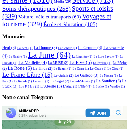
Service
(713)
Média
(29)
Sports et loisirs
Soins thérapeutiques
(258)
(339)
Voyages et
Voiture, vélo et transports
(63)
tourisme
(329)
École et éducation
(105)
Monnaies
La Gonette
Heol
(3)
La Doume
(3)
La Gemme
(3)
La Bizh
(1)
La Gabare
(1)
La June
(64)
(4)
La Graine
(1)
La Lignière
(1)
La livre Savoie
(1)
La
La Pive
(5)
La Maillette
(4)
La MUSE
(2)
La Pêche
Luciole
(1)
La Pyrène
(1)
La Roue
(5)
(2)
La Tinda
(2)
Le Buzuk
(1)
Le Cairn
(1)
Le Chab
(1)
Le Céou
(1)
Le Franc Libre
(15)
Le Galléco
(3)
Le Galais
(2)
Le Nissart
(1)
Le
Le Soudicy
(3)
Le
Le Segal
(2)
Pois
(1)
Le Renoir
(1)
Le Rozo
(1)
Le Sol-Violette
(1)
Stück
(3)
L’Abeille
(3)
Lou P é lou
(1)
L’Aïga
(1)
L’Elef
(1)
L’Eusko
(1)
Vendéo
(1)
Notre canal Telegram