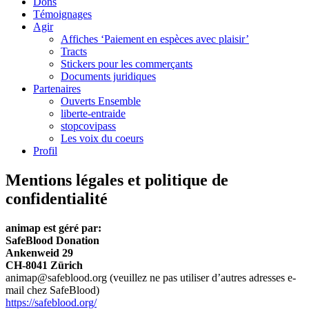
Dons
Témoignages
Agir
Affiches ‘Paiement en espèces avec plaisir’
Tracts
Stickers pour les commerçants
Documents juridiques
Partenaires
Ouverts Ensemble
liberte-entraide
stopcovipass
Les voix du coeurs
Profil
Mentions légales et politique de
confidentialité
animap est géré par:
SafeBlood Donation
Ankenweid 29
CH-8041 Zürich
animap@safeblood.org
(veuillez ne pas utiliser d’autres adresses e-
mail chez SafeBlood)
https://safeblood.org/