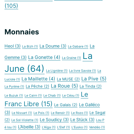
(105)
Monnaies
Heol
(3)
La Doume
(3)
La
La Bizh
(1)
La Gabare
(1)
La
La Gonette
(4)
Gemme
(3)
La Graine
(1)
June
(64)
La Lignière
(1)
La livre Savoie
(1)
La
La Pive
(5)
La Maillette
(4)
La MUSE
(2)
Luciole
(1)
La Roue
(5)
La Pêche
(2)
La Tinda
(2)
La Pyrène
(1)
Le
Le Buzuk
(1)
Le Cairn
(1)
Le Chab
(1)
Le Céou
(1)
Franc Libre
(15)
Le Galléco
Le Galais
(2)
(3)
Le Segal
Le Nissart
(1)
Le Pois
(1)
Le Renoir
(1)
Le Rozo
(1)
Le Soudicy
(3)
Le Stück
(3)
(2)
Le Sol-Violette
(1)
Lou P
L’Abeille
(3)
é lou
(1)
L’Aïga
(1)
L’Elef
(1)
L’Eusko
(1)
Vendéo
(1)