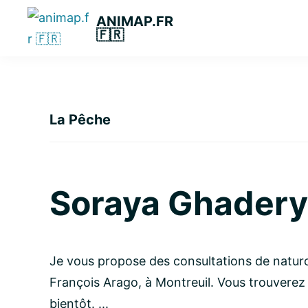
Passer
Passer
Passer
ANIMAP.FR
à
au
à
🇫🇷
la
contenu
la
navigation
principal
barre
principale
latérale
principale
La Pêche
Soraya Ghadery
Je vous propose des consultations de natur
François Arago, à Montreuil. Vous trouverez
bientôt. ...