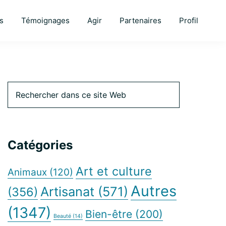
s
Témoignages
Agir
Partenaires
Profil
Barre
Rechercher
dans
ce
latérale
site
Web
Catégories
principale
Art et culture
Animaux
(120)
Autres
Artisanat
(571)
(356)
(1347)
Bien-être
(200)
Beauté
(14)