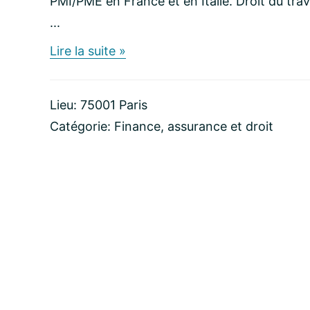
PMI/PME en France et en Italie. Droit du trav
...
about
Lire la suite »
Lucien
Bôle-
Richard
Lieu: 75001 Paris
–
Avocat
Catégorie:
Finance, assurance et droit
au
Barreau
de
Paris