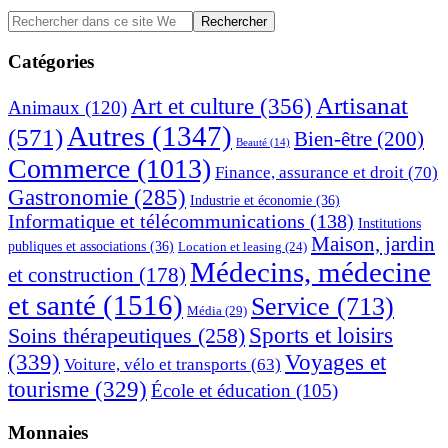
pla
Barre
Rechercher
dans
latérale
ce
Catégories
principale
site
Web
Artisanat
Art et culture
(356)
Animaux
(120)
Autres
(1347)
(571)
Bien-être
(200)
Beauté
(14)
Commerce
(1013)
Finance, assurance et droit
(70)
Gastronomie
(285)
Industrie et économie
(36)
Informatique et télécommunications
(138)
Institutions
Maison, jardin
publiques et associations
(36)
Location et leasing
(24)
Médecins, médecine
et construction
(178)
et santé
(1516)
Service
(713)
Média
(29)
Sports et loisirs
Soins thérapeutiques
(258)
(339)
Voyages et
Voiture, vélo et transports
(63)
tourisme
(329)
École et éducation
(105)
Monnaies