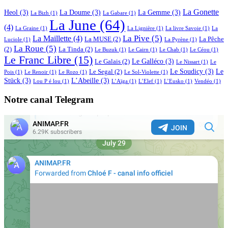
La Gonette
Heol
(3)
La Doume
(3)
La Gemme
(3)
La Bizh
(1)
La Gabare
(1)
La June
(64)
(4)
La Graine
(1)
La Lignière
(1)
La livre Savoie
(1)
La
La Pive
(5)
La Maillette
(4)
La MUSE
(2)
La Pêche
Luciole
(1)
La Pyrène
(1)
La Roue
(5)
(2)
La Tinda
(2)
Le Buzuk
(1)
Le Cairn
(1)
Le Chab
(1)
Le Céou
(1)
Le Franc Libre
(15)
Le Galléco
(3)
Le Galais
(2)
Le Nissart
(1)
Le
Le Soudicy
(3)
Le
Le Segal
(2)
Pois
(1)
Le Renoir
(1)
Le Rozo
(1)
Le Sol-Violette
(1)
Stück
(3)
L’Abeille
(3)
Lou P é lou
(1)
L’Aïga
(1)
L’Elef
(1)
L’Eusko
(1)
Vendéo
(1)
Notre canal Telegram