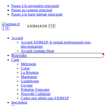
Passer à la navigation principale
Passer au contenu principal
Passer à la barre latérale principale
ANIMAP.FR 🇫🇷
Accueil
Accueil ANIMAP, le portail professionnel non-
discriminatoire
Accueil Animap-Shop
Nouvelles
Carte
Métropole
Corse
La Réunion
Martinique
Guadeloupe
Guyane
Polinésie Française
Nouvelle Calédonie
Cartes non gérées par ANIMAP
Inscription