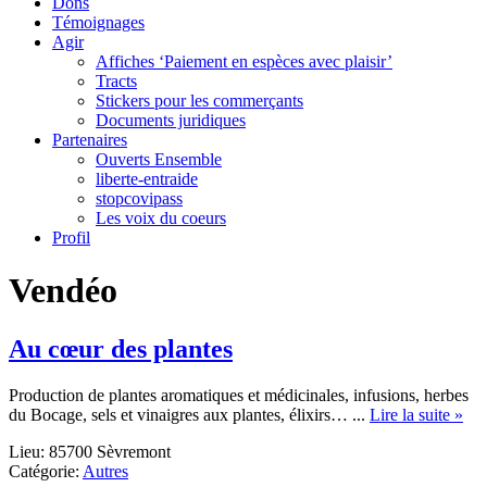
Dons
Témoignages
Agir
Affiches ‘Paiement en espèces avec plaisir’
Tracts
Stickers pour les commerçants
Documents juridiques
Partenaires
Ouverts Ensemble
liberte-entraide
stopcovipass
Les voix du coeurs
Profil
Vendéo
Au cœur des plantes
Production de plantes aromatiques et médicinales, infusions, herbes
abo
du Bocage, sels et vinaigres aux plantes, élixirs… ...
Lire la suite »
Au
Lieu: 85700 Sèvremont
cœ
Catégorie:
Autres
des