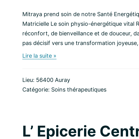
Mitraya prend soin de notre Santé Energétiq
Matricielle Le soin physio-énergétique vital 
réconfort, de bienveillance et de douceur, da
pas décisif vers une transformation joyeuse, 
about
Lire la suite »
MITRAYA
Santé
Energétique
Lieu: 56400 Auray
–
Qi
Catégorie:
Soins thérapeutiques
Gong
–
Reiki
–
Physiologie
L’ Epicerie Cent
Matricielle