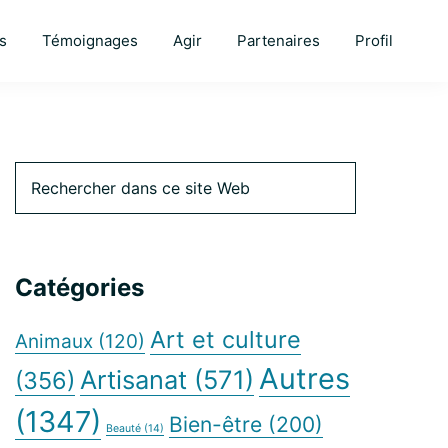
s
Témoignages
Agir
Partenaires
Profil
Barre
Rechercher
dans
ce
latérale
site
Web
Catégories
principale
Art et culture
Animaux
(120)
Autres
Artisanat
(571)
(356)
(1347)
Bien-être
(200)
Beauté
(14)