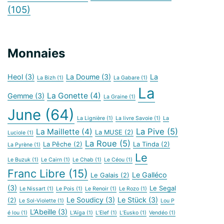
(105)
Monnaies
Heol
(3)
La Doume
(3)
La
La Bizh
(1)
La Gabare
(1)
La
La Gonette
(4)
Gemme
(3)
La Graine
(1)
June
(64)
La Lignière
(1)
La livre Savoie
(1)
La
La Pive
(5)
La Maillette
(4)
La MUSE
(2)
Luciole
(1)
La Roue
(5)
La Pêche
(2)
La Tinda
(2)
La Pyrène
(1)
Le
Le Buzuk
(1)
Le Cairn
(1)
Le Chab
(1)
Le Céou
(1)
Franc Libre
(15)
Le Galléco
Le Galais
(2)
(3)
Le Segal
Le Nissart
(1)
Le Pois
(1)
Le Renoir
(1)
Le Rozo
(1)
Le Soudicy
(3)
Le Stück
(3)
(2)
Le Sol-Violette
(1)
Lou P
L’Abeille
(3)
é lou
(1)
L’Aïga
(1)
L’Elef
(1)
L’Eusko
(1)
Vendéo
(1)