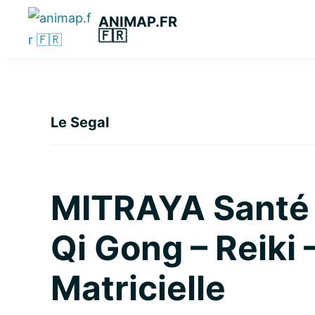
Passer
Passer
Passer
ANIMAP.FR
à
au
à
🇫🇷
la
contenu
la
navigation
principal
barre
principale
latérale
principale
Le Segal
MITRAYA Santé 
Qi Gong – Reiki 
Matricielle