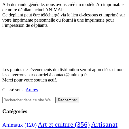
A la demande générale, nous avons créé un modéle A5 imprimable
de notre dépliant actuel ANIMAP .
Ce dépliant peut être téléchargé via le lien ci-dessous et imprimé sur
votre imprimante personnelle ou fourni à une imprimerie pour
l’impression de dépliants.
Les photos des événements de distribution seront appréciées et nous
les enverrons par courriel à
contact@animap.fr
.
Merci pour votre soutien actif.
Classé sous :
Autres
Barre
Rechercher
dans
latérale
ce
Catégories
principale
site
Web
Artisanat
Art et culture
(356)
Animaux
(120)