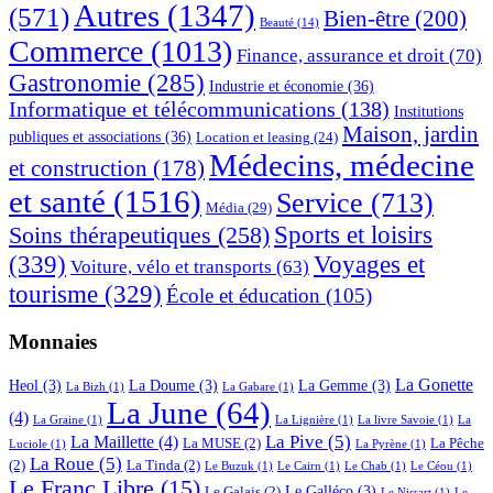
Autres
(1347)
(571)
Bien-être
(200)
Beauté
(14)
Commerce
(1013)
Finance, assurance et droit
(70)
Gastronomie
(285)
Industrie et économie
(36)
Informatique et télécommunications
(138)
Institutions
Maison, jardin
publiques et associations
(36)
Location et leasing
(24)
Médecins, médecine
et construction
(178)
et santé
(1516)
Service
(713)
Média
(29)
Sports et loisirs
Soins thérapeutiques
(258)
(339)
Voyages et
Voiture, vélo et transports
(63)
tourisme
(329)
École et éducation
(105)
Monnaies
La Gonette
Heol
(3)
La Doume
(3)
La Gemme
(3)
La Bizh
(1)
La Gabare
(1)
La June
(64)
(4)
La Graine
(1)
La Lignière
(1)
La livre Savoie
(1)
La
La Pive
(5)
La Maillette
(4)
La MUSE
(2)
La Pêche
Luciole
(1)
La Pyrène
(1)
La Roue
(5)
(2)
La Tinda
(2)
Le Buzuk
(1)
Le Cairn
(1)
Le Chab
(1)
Le Céou
(1)
Le Franc Libre
(15)
Le Galléco
(3)
Le Galais
(2)
Le Nissart
(1)
Le