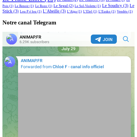
Le Soudicy
(3)
Le
Le Segal
(2)
Pois
(1)
Le Renoir
(1)
Le Rozo
(1)
Le Sol-Violette
(1)
Stück
(3)
L’Abeille
(3)
Lou P é lou
(1)
L’Aïga
(1)
L’Elef
(1)
L’Eusko
(1)
Vendéo
(1)
Notre canal Telegram