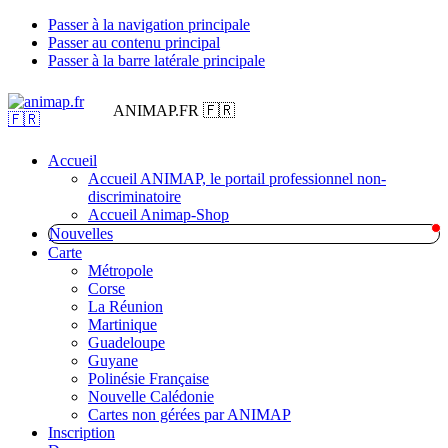
Passer à la navigation principale
Passer au contenu principal
Passer à la barre latérale principale
ANIMAP.FR 🇫🇷
Accueil
Accueil ANIMAP, le portail professionnel non-
discriminatoire
Accueil Animap-Shop
Nouvelles
Carte
Métropole
Corse
La Réunion
Martinique
Guadeloupe
Guyane
Polinésie Française
Nouvelle Calédonie
Cartes non gérées par ANIMAP
Inscription