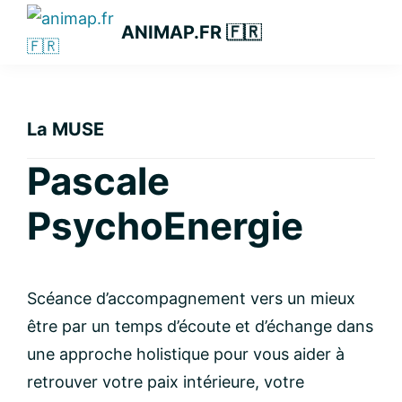
Passer
Passer
Passer
ANIMAP.FR 🇫🇷
à
au
à
la
contenu
la
navigation
principal
barre
principale
latérale
La MUSE
principale
Pascale
PsychoEnergie
Scéance d’accompagnement vers un mieux
être par un temps d’écoute et d’échange dans
une approche holistique pour vous aider à
retrouver votre paix intérieure, votre