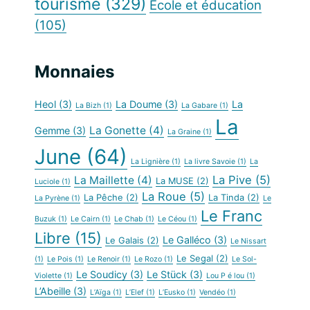
tourisme
(329)
École et éducation
(105)
Monnaies
Heol
(3)
La Doume
(3)
La
La Bizh
(1)
La Gabare
(1)
La
La Gonette
(4)
Gemme
(3)
La Graine
(1)
June
(64)
La Lignière
(1)
La livre Savoie
(1)
La
La Pive
(5)
La Maillette
(4)
La MUSE
(2)
Luciole
(1)
La Roue
(5)
La Pêche
(2)
La Tinda
(2)
La Pyrène
(1)
Le
Le Franc
Buzuk
(1)
Le Cairn
(1)
Le Chab
(1)
Le Céou
(1)
Libre
(15)
Le Galléco
(3)
Le Galais
(2)
Le Nissart
Le Segal
(2)
(1)
Le Pois
(1)
Le Renoir
(1)
Le Rozo
(1)
Le Sol-
Le Soudicy
(3)
Le Stück
(3)
Violette
(1)
Lou P é lou
(1)
L’Abeille
(3)
L’Aïga
(1)
L’Elef
(1)
L’Eusko
(1)
Vendéo
(1)