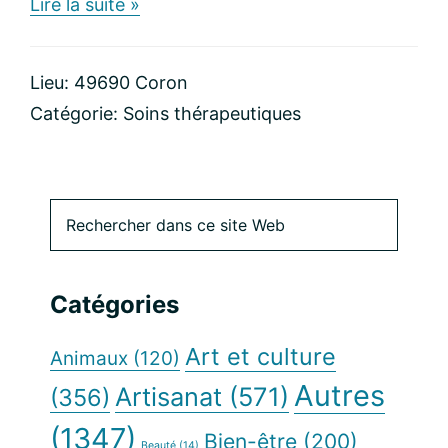
about
Lire la suite »
Cécile
Artigot
Lieu: 49690 Coron
Catégorie:
Soins thérapeutiques
Barre
Rechercher
dans
latérale
ce
site
principale
Catégories
Web
Art et culture
Animaux
(120)
Autres
Artisanat
(571)
(356)
(1347)
Bien-être
(200)
Beauté
(14)