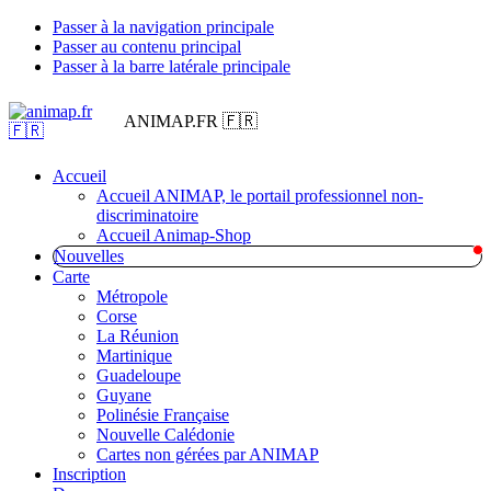
Passer à la navigation principale
Passer au contenu principal
Passer à la barre latérale principale
ANIMAP.FR 🇫🇷
Accueil
Accueil ANIMAP, le portail professionnel non-
discriminatoire
Accueil Animap-Shop
Nouvelles
Carte
Métropole
Corse
La Réunion
Martinique
Guadeloupe
Guyane
Polinésie Française
Nouvelle Calédonie
Cartes non gérées par ANIMAP
Inscription