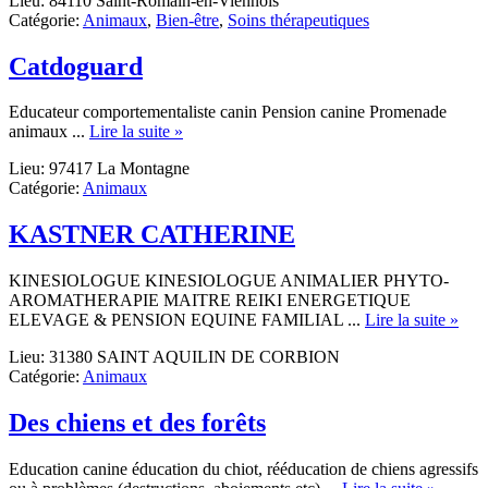
Lieu: 84110 Saint-Romain-en-Viennois
C
Catégorie:
Animaux
,
Bien-être
,
Soins thérapeutiques
Catdoguard
Educateur comportementaliste canin Pension canine Promenade
about
animaux ...
Lire la suite »
Catdoguard
Lieu: 97417 La Montagne
Catégorie:
Animaux
KASTNER CATHERINE
KINESIOLOGUE KINESIOLOGUE ANIMALIER PHYTO-
AROMATHERAPIE MAITRE REIKI ENERGETIQUE
abou
ELEVAGE & PENSION EQUINE FAMILIAL ...
Lire la suite »
KA
Lieu: 31380 SAINT AQUILIN DE CORBION
CA
Catégorie:
Animaux
Des chiens et des forêts
Education canine éducation du chiot, rééducation de chiens agressifs
about