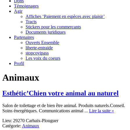
Dons
Témoignages
Agir
Affiches ‘Paiement en espèces avec plaisir’
Tracts
Stickers pour les commerçants
Documents juridiques
Partenaires
Ouverts Ensemble
liberte-entraide
stopcovipass
Les voix du coeurs
Profil
Animaux
Esthétic’Chien votre animal au naturel
Salon de toilettage et de bien être animal. Produits naturels.Conseil.
about
Soins énergétiques. Communications animal ...
Lire la suite »
Esthétic
Lieu: 29270 Carhaix-Plouguer
votre
Catégorie:
Animaux
animal