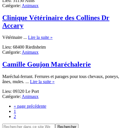
Lieu: 51150 Athis
de
Catégorie:
Animaux
Vétérinaires
de
la
Clinique Vétérinaire des Collines Dr
Grande
Accary
Plaine
about
Vétérinaire ...
Lire la suite »
Clinique
Lieu: 68400 Riedisheim
Vétérinaire
Catégorie:
Animaux
des
Collines
Dr
Camille Goujon Maréchalerie
Accary
Maréchal-ferrant. Ferrures et parages pour tous chevaux, poneys,
about
ânes, mules. ...
Lire la suite »
Camille
Lieu: 09320 Le Port
Goujon
Catégorie:
Animaux
Maréchalerie
Aller
«
page précédente
Go
à
1
to
Go
la
2
page
to
Barre
Rechercher
page