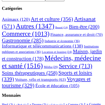
dans
latérale
ce
Catégories
principale
site
Web
Artisanat
Art et culture
(356)
Animaux
(120)
Autres
(1347)
(571)
Bien-être
(200)
Beauté
(14)
Commerce
(1013)
Finance, assurance et droit
(70)
Gastronomie
(285)
Industrie et économie
(36)
Informatique et télécommunications
(138)
Institutions
Maison, jardin
publiques et associations
(36)
Location et leasing
(24)
Médecins, médecine
et construction
(178)
et santé
(1516)
Service
(713)
Média
(29)
Sports et loisirs
Soins thérapeutiques
(258)
(339)
Voyages et
Voiture, vélo et transports
(63)
tourisme
(329)
École et éducation
(105)
Monnaies
La Gonette
Heol
(3)
La Doume
(3)
La Gemme
(3)
La Bizh
(1)
La Gabare
(1)