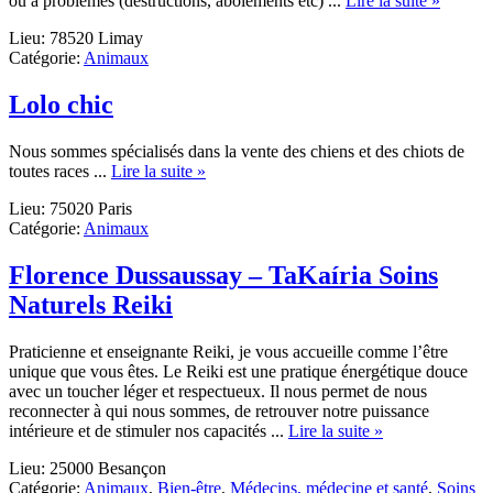
ou à problèmes (destructions, aboiements etc) ...
Lire la suite »
Des
Lieu: 78520 Limay
chiens
Catégorie:
Animaux
et
des
forêts
Lolo chic
Nous sommes spécialisés dans la vente des chiens et des chiots de
about
toutes races ...
Lire la suite »
Lolo
Lieu: 75020 Paris
chic
Catégorie:
Animaux
Florence Dussaussay – TaKaíria Soins
Naturels Reiki
Praticienne et enseignante Reiki, je vous accueille comme l’être
unique que vous êtes. Le Reiki est une pratique énergétique douce
avec un toucher léger et respectueux. Il nous permet de nous
reconnecter à qui nous sommes, de retrouver notre puissance
about
intérieure et de stimuler nos capacités ...
Lire la suite »
Florence
Lieu: 25000 Besançon
Dussaussay
Catégorie:
Animaux
,
Bien-être
,
Médecins, médecine et santé
,
Soins
–