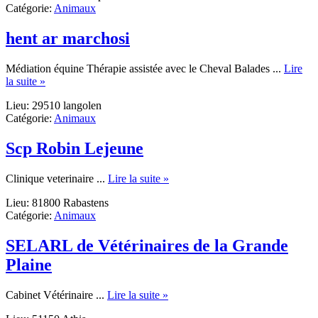
Catégorie:
Animaux
des
Trois
Mares
hent ar marchosi
Médiation équine Thérapie assistée avec le Cheval Balades ...
Lire
about
la suite »
hent
Lieu: 29510 langolen
ar
Catégorie:
Animaux
marchosi
Scp Robin Lejeune
about
Clinique veterinaire ...
Lire la suite »
Scp
Lieu: 81800 Rabastens
Robin
Catégorie:
Animaux
Lejeune
SELARL de Vétérinaires de la Grande
Plaine
about
Cabinet Vétérinaire ...
Lire la suite »
SELARL