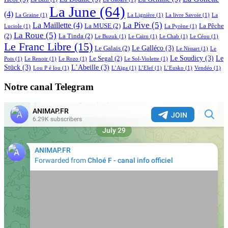
La June
(64)
(4)
La Graine
(1)
La Lignière
(1)
La livre Savoie
(1)
La
La Pive
(5)
La Maillette
(4)
La MUSE
(2)
La Pêche
Luciole
(1)
La Pyrène
(1)
La Roue
(5)
(2)
La Tinda
(2)
Le Buzuk
(1)
Le Cairn
(1)
Le Chab
(1)
Le Céou
(1)
Le Franc Libre
(15)
Le Galléco
(3)
Le Galais
(2)
Le Nissart
(1)
Le
Le Soudicy
(3)
Le
Le Segal
(2)
Pois
(1)
Le Renoir
(1)
Le Rozo
(1)
Le Sol-Violette
(1)
Stück
(3)
L’Abeille
(3)
Lou P é lou
(1)
L’Aïga
(1)
L’Elef
(1)
L’Eusko
(1)
Vendéo
(1)
Notre canal Telegram