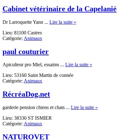
au
naturel
Cabinet vétérinaire de la Capelanié
about
Dr Larroquette Yann ...
Lire la suite »
Cabinet
Lieu: 81100 Castres
vétérinaire
Catégorie:
Animaux
de
la
Capelanié
paul couturier
about
Apiculteur pro Miel, essaims ...
Lire la suite »
paul
Lieu: 53160 Saint Martin de connée
couturier
Catégorie:
Animaux
RécréaDog.net
about
garderie pension chiens et chats ...
Lire la suite »
RécréaDog.net
Lieu: 38330 ST ISMIER
Catégorie:
Animaux
NATUROVET