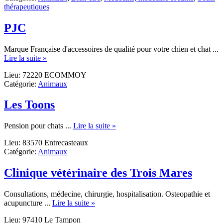
thérapeutiques
TaKaíria
Soins
Naturels
PJC
Reiki
Marque Française d'accessoires de qualité pour votre chien et chat ...
about
Lire la suite »
PJC
Lieu: 72220 ECOMMOY
Catégorie:
Animaux
Les Toons
about
Pension pour chats ...
Lire la suite »
Les
Lieu: 83570 Entrecasteaux
Toons
Catégorie:
Animaux
Clinique vétérinaire des Trois Mares
Consultations, médecine, chirurgie, hospitalisation. Osteopathie et
about
acupuncture ...
Lire la suite »
Clinique
Lieu: 97410 Le Tampon
vétérinaire