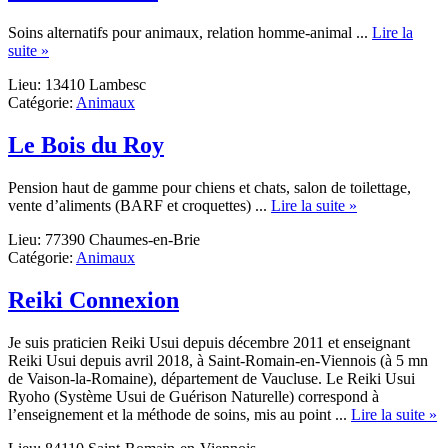
Soins alternatifs pour animaux, relation homme-animal ...
Lire la
about
suite »
NATUROVET
Lieu: 13410 Lambesc
Catégorie:
Animaux
Le Bois du Roy
Pension haut de gamme pour chiens et chats, salon de toilettage,
about
vente d’aliments (BARF et croquettes) ...
Lire la suite »
Le
Lieu: 77390 Chaumes-en-Brie
Bois
Catégorie:
Animaux
du
Roy
Reiki Connexion
Je suis praticien Reiki Usui depuis décembre 2011 et enseignant
Reiki Usui depuis avril 2018, à Saint-Romain-en-Viennois (à 5 mn
de Vaison-la-Romaine), département de Vaucluse. Le Reiki Usui
Ryoho (Système Usui de Guérison Naturelle) correspond à
a
l’enseignement et la méthode de soins, mis au point ...
Lire la suite »
R