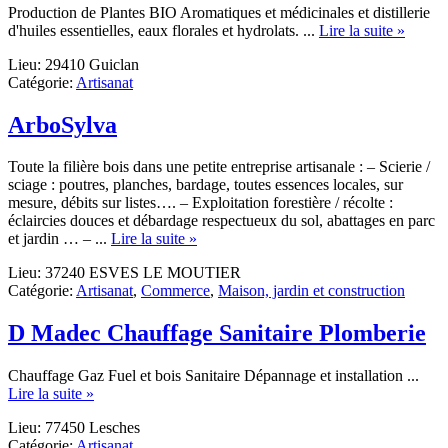
Production de Plantes BIO Aromatiques et médicinales et distillerie
about
d'huiles essentielles, eaux florales et hydrolats. ...
Lire la suite »
Natura
Lieu: 29410 Guiclan
Catégorie:
Artisanat
ArboSylva
Toute la filière bois dans une petite entreprise artisanale : – Scierie /
sciage : poutres, planches, bardage, toutes essences locales, sur
mesure, débits sur listes…. – Exploitation forestière / récolte :
éclaircies douces et débardage respectueux du sol, abattages en parc
about
et jardin … – ...
Lire la suite »
ArboSylva
Lieu: 37240 ESVES LE MOUTIER
Catégorie:
Artisanat
,
Commerce
,
Maison, jardin et construction
D Madec Chauffage Sanitaire Plomberie
Chauffage Gaz Fuel et bois Sanitaire Dépannage et installation ...
about
Lire la suite »
D
Lieu: 77450 Lesches
Madec
Catégorie:
Artisanat
Chauffage