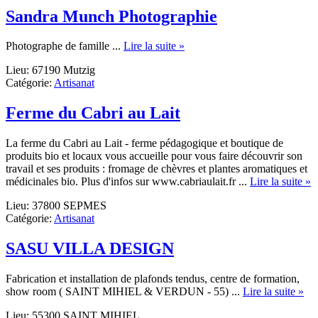
Sandra Munch Photographie
about
Photographe de famille ...
Lire la suite »
Sandra
Lieu: 67190 Mutzig
Munch
Catégorie:
Artisanat
Photographie
Ferme du Cabri au Lait
La ferme du Cabri au Lait - ferme pédagogique et boutique de
produits bio et locaux vous accueille pour vous faire découvrir son
travail et ses produits : fromage de chèvres et plantes aromatiques et
a
médicinales bio. Plus d'infos sur www.cabriaulait.fr ...
Lire la suite »
F
Lieu: 37800 SEPMES
d
Catégorie:
Artisanat
C
a
L
SASU VILLA DESIGN
Fabrication et installation de plafonds tendus, centre de formation,
abo
show room ( SAINT MIHIEL & VERDUN - 55) ...
Lire la suite »
SA
Lieu: 55300 SAINT MIHIEL
VI