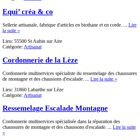
Equi’ créa & co
Sellerie artisanale, fabrique d'articles en biothane et en corde. ...
Lire
about
la suite »
Equi’
Lieu: 55500 St Aubin sur Aire
créa
Catégorie:
Artisanat
&
co
Cordonnerie de la Lèze
Cordonnerie multiservices spécialiste du ressemelage des chaussures
about
de montagne et des chaussons d'escalade. ...
Lire la suite »
Cordonneri
Lieu: 31860 Labarthe sur Lèze
de
Catégorie:
Artisanat
la
Lèze
Ressemelage Escalade Montagne
Cordonnerie multiservices spécialisée dans la réparation des
chaussures de montagne et des chaussons d'escalade. ...
Lire la suite
about
»
Ressemelage