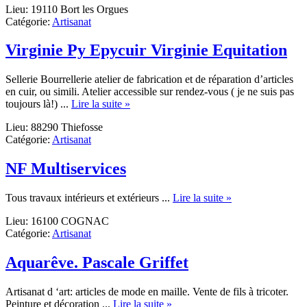
Lieu: 19110 Bort les Orgues
Shakt
Catégorie:
Artisanat
bouti
Virginie Py Epycuir Virginie Equitation
Sellerie Bourrellerie atelier de fabrication et de réparation d’articles
en cuir, ou simili. Atelier accessible sur rendez-vous ( je ne suis pas
about
toujours là!) ...
Lire la suite »
Virginie
Lieu: 88290 Thiefosse
Py
Catégorie:
Artisanat
Epycuir
Virginie
Equitation
NF Multiservices
about
Tous travaux intérieurs et extérieurs ...
Lire la suite »
NF
Lieu: 16100 COGNAC
Multiservices
Catégorie:
Artisanat
Aquarêve. Pascale Griffet
Artisanat d ‘art: articles de mode en maille. Vente de fils à tricoter.
about
Peinture et décoration ...
Lire la suite »