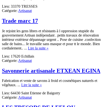
Institut
Lieu: 33370 TRESSES
Bhavana
Catégorie:
Artisanat
Spa
Trade marc 17
Je rejoint les gens libres et résistants à l oppression stupide du
gouvernement Artisan indépendant . petits travaux de rénovation
intérieur extérieur dépannage urgent .. Pose de cuisine .confection
salle de bains... Je travaille sans masque et pour tt le monde. Bien
about
cordialement.. ...
Lire la suite »
Trade
Lieu: 17620 Echillais
marc
Catégorie:
Artisanat
17
Savonnerie artisanale ETXEAN EGINA
Fabrication et vente de savons à froid et cosmétiques naturels et
about
végétaux. ...
Lire la suite »
Savonnerie
Lieu: 64430 Saint Etienne de Baigorry
artisanale
Catégorie:
Artisanat
ETXEAN
EGINA