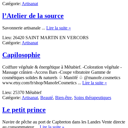
Catégorie:
Artisanat
l’Atelier de la source
about
Savonnerie artisanale ...
Lire la suite »
l’Atelier
Lieu: 26420 SAINT MARTIN EN VERCORS
de
Catégorie:
Artisanat
la
source
Capilosophie
Coiffure végétale & énergétique à Métabief. -Coloration végétale -
Massage crânien -Access Bars -Coupe vibratoire Gamme de
cosmétiques solides & naturels ♧ Manöfé ♧ @manofe.cosmetics
about
www.etsy.com/fr/shop/ManofeCosmetics ...
Lire la suite »
Capilosoph
Lieu: 25370 Métabief
Catégorie:
Artisanat
,
Beauté
,
Bien-être
,
Soins thérapeutiques
Le petit prince
Navire de pêche au port de Capbreton dans les Landes Vente directe
about
au consommateur ...
Lire la suite »