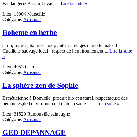
about
Boulangerie Bio au Levain ...
Lire la suite »
EURL
Lieu: 13004 Marseille
Boulangerie
Catégorie:
Artisanat
Boni
Boheme en herbe
sirop, tisanes, baumes aux plantes sauvages et médicinales !
Cueillette sauvage local , respect de l environnement ...
Lire la suite
about
»
Boheme
Lieu: 49530 Liré
en
Catégorie:
Artisanat
herbe
La sphère zen de Sophie
Esthéticienne à Domicile, produit bio et naturel, respectueuse des
about
personnes,de l environnement et de la santé. ...
Lire la suite »
La
Lieu: 31520 Ramonville saint agne
sphère
Catégorie:
Artisanat
zen
de
Sophie
GED DEPANNAGE