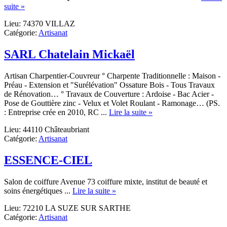
about
suite »
ALAIN
Lieu: 74370 VILLAZ
PISCIONERI
Catégorie:
Artisanat
SARL
SARL Chatelain Mickaël
Artisan Charpentier-Couvreur ° Charpente Traditionnelle : Maison -
Préau - Extension et "Surélévation" Ossature Bois - Tous Travaux
de Rénovation… ° Travaux de Couverture : Ardoise - Bac Acier -
Pose de Gouttière zinc - Velux et Volet Roulant - Ramonage… (PS.
about
: Entreprise crée en 2010, RC ...
Lire la suite »
SARL
Lieu: 44110 Châteaubriant
Chatelain
Catégorie:
Artisanat
Mickaël
ESSENCE-CIEL
Salon de coiffure Avenue 73 coiffure mixte, institut de beauté et
about
soins énergétiques ...
Lire la suite »
ESSENCE-
Lieu: 72210 LA SUZE SUR SARTHE
CIEL
Catégorie:
Artisanat