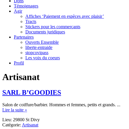
Dons
Témoignages
Agir
Affiches ‘Paiement en espèces avec plaisir’
Tracts
Stickers pour les commerçants
Documents juridiques
Partenaires
Ouverts Ensemble
liberte-entraide
stopcovipass
Les voix du coeurs
Profil
Artisanat
SARL B’GOODIES
Salon de coiffure/barbier. Hommes et femmes, petits et grands. ...
about
Lire la suite »
SARL
Lieu: 29800 St Divy
B’GOODIES
Catégorie:
Artisanat