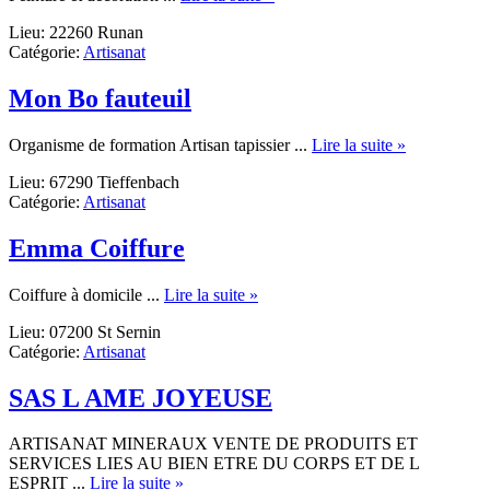
Aquarêve.
Lieu: 22260 Runan
Pascale
Catégorie:
Artisanat
Griffet
Mon Bo fauteuil
about
Organisme de formation Artisan tapissier ...
Lire la suite »
Mon
Lieu: 67290 Tieffenbach
Bo
Catégorie:
Artisanat
fauteuil
Emma Coiffure
about
Coiffure à domicile ...
Lire la suite »
Emma
Lieu: 07200 St Sernin
Coiffure
Catégorie:
Artisanat
SAS L AME JOYEUSE
ARTISANAT MINERAUX VENTE DE PRODUITS ET
SERVICES LIES AU BIEN ETRE DU CORPS ET DE L
about
ESPRIT ...
Lire la suite »