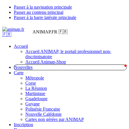
Passer à la navigation principale
Passer au contenu principal
Passer à la barre latérale principale
ANIMAP.FR 🇫🇷
Accueil
Accueil ANIMAP, le portail professionnel non-
discriminatoire
Accueil Animap-Shop
Nouvelles
Carte
Métropole
Corse
La Réunion
Martinique
Guadeloupe
Guyane
Polinésie Française
Nouvelle Calédonie
Cartes non gérées par ANIMAP
Inscription