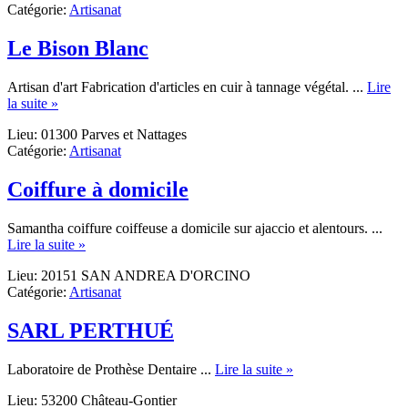
Catégorie:
Artisanat
Le Bison Blanc
Artisan d'art Fabrication d'articles en cuir à tannage végétal. ...
Lire
about
la suite »
Le
Lieu: 01300 Parves et Nattages
Bison
Catégorie:
Artisanat
Blanc
Coiffure à domicile
Samantha coiffure coiffeuse a domicile sur ajaccio et alentours. ...
about
Lire la suite »
Coiffure
Lieu: 20151 SAN ANDREA D'ORCINO
à
Catégorie:
Artisanat
domicile
SARL PERTHUÉ
about
Laboratoire de Prothèse Dentaire ...
Lire la suite »
SARL
Lieu: 53200 Château-Gontier
PERTHUÉ