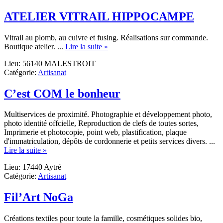
ATELIER VITRAIL HIPPOCAMPE
Vitrail au plomb, au cuivre et fusing. Réalisations sur commande.
about
Boutique atelier. ...
Lire la suite »
ATELIER
Lieu: 56140 MALESTROIT
VITRAIL
Catégorie:
Artisanat
HIPPOCAMPE
C’est COM le bonheur
Multiservices de proximité. Photographie et développement photo,
photo identité offcielle, Reproduction de clefs de toutes sortes,
Imprimerie et photocopie, point web, plastification, plaque
d'immatriculation, dépôts de cordonnerie et petits services divers. ...
about
Lire la suite »
C’est
Lieu: 17440 Aytré
COM
Catégorie:
Artisanat
le
bonheur
Fil’Art NoGa
Créations textiles pour toute la famille, cosmétiques solides bio,