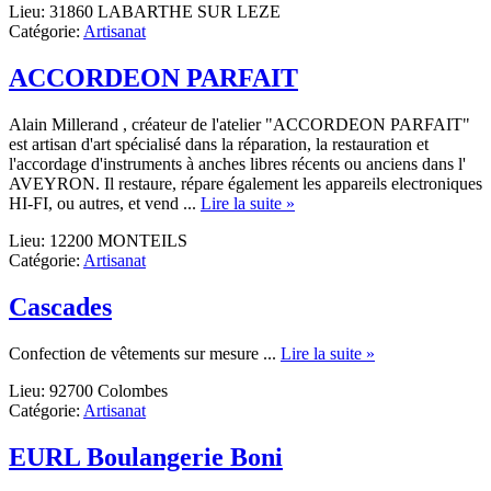
Lieu: 31860 LABARTHE SUR LEZE
Escalade
Catégorie:
Artisanat
Montagne
ACCORDEON PARFAIT
Alain Millerand , créateur de l'atelier "ACCORDEON PARFAIT"
est artisan d'art spécialisé dans la réparation, la restauration et
l'accordage d'instruments à anches libres récents ou anciens dans l'
AVEYRON. Il restaure, répare également les appareils electroniques
about
HI-FI, ou autres, et vend ...
Lire la suite »
ACCORDEON
Lieu: 12200 MONTEILS
PARFAIT
Catégorie:
Artisanat
Cascades
about
Confection de vêtements sur mesure ...
Lire la suite »
Cascades
Lieu: 92700 Colombes
Catégorie:
Artisanat
EURL Boulangerie Boni