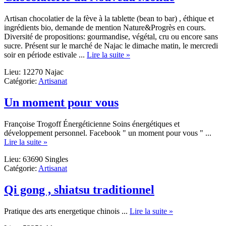
Artisan chocolatier de la fève à la tablette (bean to bar) , éthique et
ingrédients bio, demande de mention Nature&Progrès en cours.
Diversité de propositions: gourmandise, végétal, cru ou encore sans
sucre. Présent sur le marché de Najac le dimache matin, le mercredi
about
soir en période estivale ...
Lire la suite »
Chocolaterie
Lieu: 12270 Najac
du
Catégorie:
Artisanat
Nouveau
Monde
Un moment pour vous
Françoise Trogoff Énergéticienne Soins énergétiques et
développement personnel. Facebook " un moment pour vous " ...
about
Lire la suite »
Un
Lieu: 63690 Singles
moment
Catégorie:
Artisanat
pour
vous
Qi gong , shiatsu traditionnel
about
Pratique des arts energetique chinois ...
Lire la suite »
Qi