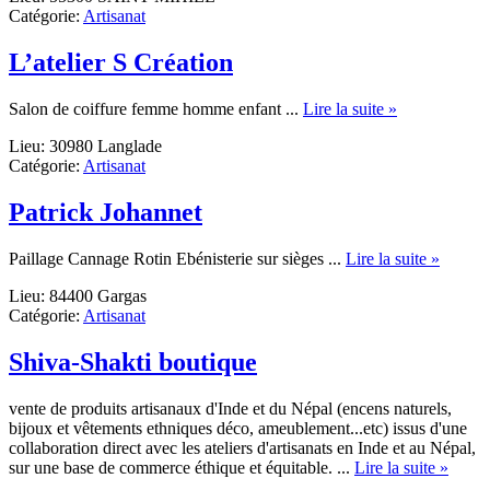
Catégorie:
Artisanat
DE
L’atelier S Création
about
Salon de coiffure femme homme enfant ...
Lire la suite »
L’atelier
Lieu: 30980 Langlade
S
Catégorie:
Artisanat
Création
Patrick Johannet
about
Paillage Cannage Rotin Ebénisterie sur sièges ...
Lire la suite »
Patrick
Lieu: 84400 Gargas
Johann
Catégorie:
Artisanat
Shiva-Shakti boutique
vente de produits artisanaux d'Inde et du Népal (encens naturels,
bijoux et vêtements ethniques déco, ameublement...etc) issus d'une
collaboration direct avec les ateliers d'artisanats en Inde et au Népal,
about
sur une base de commerce éthique et équitable. ...
Lire la suite »
Shiva