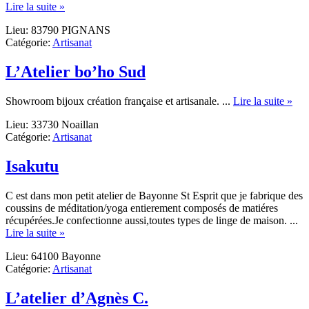
about
Lire la suite »
S.A.A.M
Lieu: 83790 PIGNANS
FERMETURES
Catégorie:
Artisanat
L’Atelier bo’ho Sud
abo
Showroom bijoux création française et artisanale. ...
Lire la suite »
L’A
Lieu: 33730 Noaillan
bo’
Catégorie:
Artisanat
Sud
Isakutu
C est dans mon petit atelier de Bayonne St Esprit que je fabrique des
coussins de méditation/yoga entierement composés de matiéres
récupérées.Je confectionne aussi,toutes types de linge de maison. ...
about
Lire la suite »
Isakutu
Lieu: 64100 Bayonne
Catégorie:
Artisanat
L’atelier d’Agnès C.