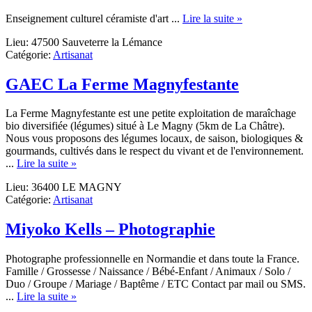
about
Enseignement culturel céramiste d'art ...
Lire la suite »
L’atelier
Lieu: 47500 Sauveterre la Lémance
d’Agnès
Catégorie:
Artisanat
C.
GAEC La Ferme Magnyfestante
La Ferme Magnyfestante est une petite exploitation de maraîchage
bio diversifiée (légumes) situé à Le Magny (5km de La Châtre).
Nous vous proposons des légumes locaux, de saison, biologiques &
gourmands, cultivés dans le respect du vivant et de l'environnement.
about
...
Lire la suite »
GAEC
Lieu: 36400 LE MAGNY
La
Catégorie:
Artisanat
Ferme
Magnyfestante
Miyoko Kells – Photographie
Photographe professionnelle en Normandie et dans toute la France.
Famille / Grossesse / Naissance / Bébé-Enfant / Animaux / Solo /
Duo / Groupe / Mariage / Baptême / ETC Contact par mail ou SMS.
about
...
Lire la suite »
Miyoko