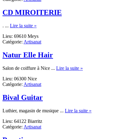
Sanitaire
Plomberie
CD MIROITERIE
about
. ...
Lire la suite »
CD
Lieu: 69610 Meys
MIROITERIE
Catégorie:
Artisanat
Natur Elle Hair
about
Salon de coiffure à Nice ...
Lire la suite »
Natur
Lieu: 06300 Nice
Elle
Catégorie:
Artisanat
Hair
Bival Guitar
about
Luthier, magasin de musique ...
Lire la suite »
Bival
Lieu: 64122 Biarritz
Guitar
Catégorie:
Artisanat