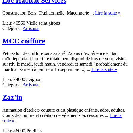
Loc Habitat Services
about
Construction Bois, Traditionnelle, Maçonnerie ...
Lire la suite »
Loc
Lieu: 40560 Vielle saint girons
Habita
Catégorie:
Artisanat
Servic
MCC coiffure
Petit salon de coiffure sans salarié. 22 ans d’expérience en tant
qu'indépendant Pour être totalement disponible lors de votre visite,
sur rdv le mardi, jeudi matin, vendredi et samedi ( probablement du
about
mardi au samedi à partir du 15 septembre ...) ...
Lire la suite »
MCC
Lieu: 84000 avignon
coiffure
Catégorie:
Artisanat
Zaz’in
Animation d'ateliers couture et art plastique enfants, ados, adultes.
Cours de couture et création de vêtements /accessoires ...
Lire la
about
suite »
Zaz’in
Lieu: 46090 Pradines