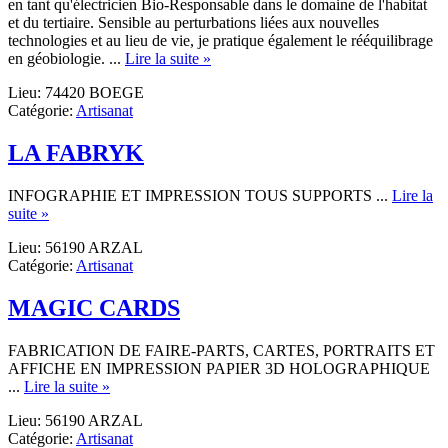
en tant qu'électricien Bio-Responsable dans le domaine de l'habitat
et du tertiaire. Sensible au perturbations liées aux nouvelles
technologies et au lieu de vie, je pratique également le rééquilibrage
about
en géobiologie. ...
Lire la suite »
PHC
Lieu: 74420 BOEGE
VibrAction
Catégorie:
Artisanat
LA FABRYK
INFOGRAPHIE ET IMPRESSION TOUS SUPPORTS ...
Lire la
about
suite »
LA
Lieu: 56190 ARZAL
FABRYK
Catégorie:
Artisanat
MAGIC CARDS
FABRICATION DE FAIRE-PARTS, CARTES, PORTRAITS ET
AFFICHE EN IMPRESSION PAPIER 3D HOLOGRAPHIQUE
about
...
Lire la suite »
MAGIC
Lieu: 56190 ARZAL
CARDS
Catégorie:
Artisanat