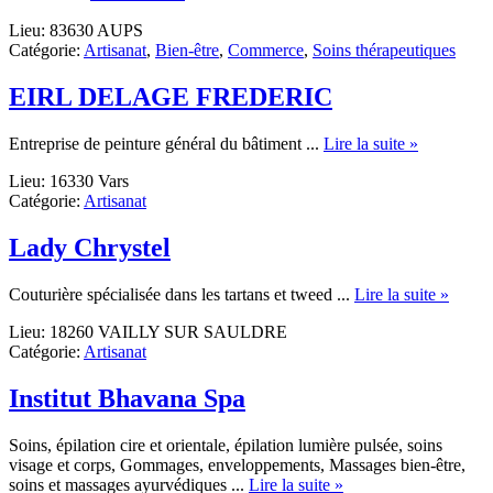
SAS
Lieu: 83630 AUPS
L
Catégorie:
Artisanat
,
Bien-être
,
Commerce
,
Soins thérapeutiques
AME
JOYEUSE
EIRL DELAGE FREDERIC
about
Entreprise de peinture général du bâtiment ...
Lire la suite »
EIRL
Lieu: 16330 Vars
DELAGE
Catégorie:
Artisanat
FREDER
Lady Chrystel
about
Couturière spécialisée dans les tartans et tweed ...
Lire la suite »
Lady
Lieu: 18260 VAILLY SUR SAULDRE
Chryst
Catégorie:
Artisanat
Institut Bhavana Spa
Soins, épilation cire et orientale, épilation lumière pulsée, soins
visage et corps, Gommages, enveloppements, Massages bien-être,
about
soins et massages ayurvédiques ...
Lire la suite »