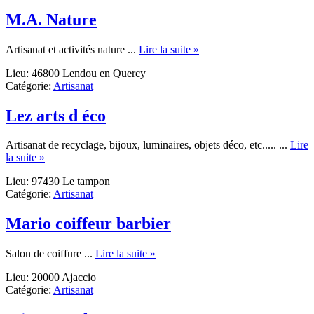
M.A. Nature
about
Artisanat et activités nature ...
Lire la suite »
M.A.
Lieu: 46800 Lendou en Quercy
Nature
Catégorie:
Artisanat
Lez arts d éco
Artisanat de recyclage, bijoux, luminaires, objets déco, etc..... ...
Lire
about
la suite »
Lez
Lieu: 97430 Le tampon
arts
Catégorie:
Artisanat
d
éco
Mario coiffeur barbier
about
Salon de coiffure ...
Lire la suite »
Mario
Lieu: 20000 Ajaccio
coiffeur
Catégorie:
Artisanat
barbier