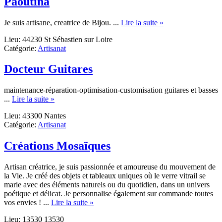
Paoutina
about
Je suis artisane, creatrice de Bijou. ...
Lire la suite »
Paoutina
Lieu: 44230 St Sébastien sur Loire
Catégorie:
Artisanat
Docteur Guitares
maintenance-réparation-optimisation-customisation guitares et basses
about
...
Lire la suite »
Docteur
Lieu: 43300 Nantes
Guitares
Catégorie:
Artisanat
Créations Mosaïques
Artisan créatrice, je suis passionnée et amoureuse du mouvement de
la Vie. Je créé des objets et tableaux uniques où le verre vitrail se
marie avec des éléments naturels ou du quotidien, dans un univers
poétique et délicat. Je personnalise également sur commande toutes
about
vos envies ! ...
Lire la suite »
Créations
Lieu: 13530 13530
Mosaïques