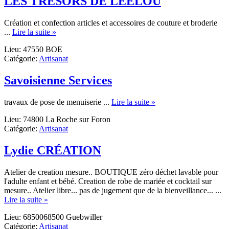
LES TRESORS DE LEELOU
Création et confection articles et accessoires de couture et broderie
about
...
Lire la suite »
LES
Lieu: 47550 BOE
TRESORS
Catégorie:
Artisanat
DE
LEELOU
Savoisienne Services
about
travaux de pose de menuiserie ...
Lire la suite »
Savoisienne
Lieu: 74800 La Roche sur Foron
Services
Catégorie:
Artisanat
Lydie CRÉATION
Atelier de creation mesure.. BOUTIQUE zéro déchet lavable pour
l'adulte enfant et bébé. Creation de robe de mariée et cocktail sur
mesure.. Atelier libre... pas de jugement que de la bienveillance... ...
about
Lire la suite »
Lydie
Lieu: 6850068500 Guebwiller
CRÉATION
Catégorie:
Artisanat