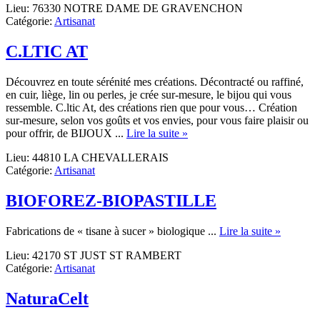
Lieu: 76330 NOTRE DAME DE GRAVENCHON
Kells
Catégorie:
Artisanat
–
Photographie
C.LTIC AT
Découvrez en toute sérénité mes créations. Décontracté ou raffiné,
en cuir, liège, lin ou perles, je crée sur-mesure, le bijou qui vous
ressemble. C.ltic At, des créations rien que pour vous… Création
sur-mesure, selon vos goûts et vos envies, pour vous faire plaisir ou
about
pour offrir, de BIJOUX ...
Lire la suite »
C.LTIC
Lieu: 44810 LA CHEVALLERAIS
AT
Catégorie:
Artisanat
BIOFOREZ-BIOPASTILLE
about
Fabrications de « tisane à sucer » biologique ...
Lire la suite »
BIOFO
Lieu: 42170 ST JUST ST RAMBERT
BIOPAS
Catégorie:
Artisanat
NaturaCelt