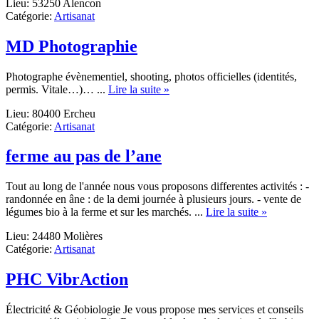
Lieu: 53250 Alencon
gong
Catégorie:
Artisanat
,
shiatsu
traditionnel
MD Photographie
Photographe évènementiel, shooting, photos officielles (identités,
about
permis. Vitale…)… ...
Lire la suite »
MD
Lieu: 80400 Ercheu
Photographie
Catégorie:
Artisanat
ferme au pas de l’ane
Tout au long de l'année nous vous proposons differentes activités : -
randonnée en âne : de la demi journée à plusieurs jours. - vente de
about
légumes bio à la ferme et sur les marchés. ...
Lire la suite »
ferme
Lieu: 24480 Molières
au
Catégorie:
Artisanat
pas
de
l’ane
PHC VibrAction
Électricité & Géobiologie Je vous propose mes services et conseils