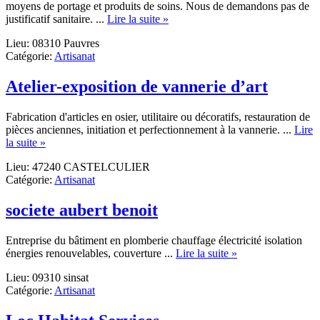
moyens de portage et produits de soins. Nous de demandons pas de
about
justificatif sanitaire. ...
Lire la suite »
Fil’Art
Lieu: 08310 Pauvres
NoGa
Catégorie:
Artisanat
Atelier-exposition de vannerie d’art
Fabrication d'articles en osier, utilitaire ou décoratifs, restauration de
pièces anciennes, initiation et perfectionnement à la vannerie. ...
Lire
about
la suite »
Atelier-
Lieu: 47240 CASTELCULIER
exposition
Catégorie:
Artisanat
de
vannerie
d’art
societe aubert benoit
Entreprise du bâtiment en plomberie chauffage électricité isolation
about
énergies renouvelables, couverture ...
Lire la suite »
societe
Lieu: 09310 sinsat
aubert
Catégorie:
Artisanat
benoit