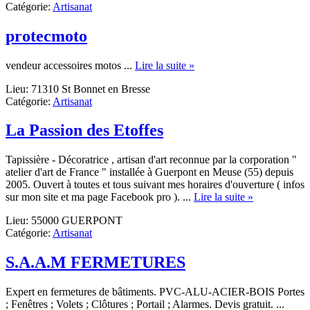
Catégorie:
Artisanat
protecmoto
about
vendeur accessoires motos ...
Lire la suite »
protecmoto
Lieu: 71310 St Bonnet en Bresse
Catégorie:
Artisanat
La Passion des Etoffes
Tapissière - Décoratrice , artisan d'art reconnue par la corporation "
atelier d'art de France " installée à Guerpont en Meuse (55) depuis
2005. Ouvert à toutes et tous suivant mes horaires d'ouverture ( infos
about
sur mon site et ma page Facebook pro ). ...
Lire la suite »
La
Lieu: 55000 GUERPONT
Passion
Catégorie:
Artisanat
des
Etoffes
S.A.A.M FERMETURES
Expert en fermetures de bâtiments. PVC-ALU-ACIER-BOIS Portes
; Fenêtres ; Volets ; Clôtures ; Portail ; Alarmes. Devis gratuit. ...