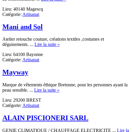
Le
Lieu: 40140 Magescq
petit
Catégorie:
Artisanat
prince
Mani and Sol
Atelier retouche couture, créations textiles ,costumes et
about
déguisements. ...
Lire la suite »
Mani
Lieu: 64100 Bayonne
and
Catégorie:
Artisanat
Sol
Mayway
Marque de vêtements éthique Bretonne, pour les personnes ayant la
about
peau sensible. ...
Lire la suite »
Mayway
Lieu: 29200 BREST
Catégorie:
Artisanat
ALAIN PISCIONERI SARL
GENIE CLIMATIQUE / CHAUFFAGE ELECTRICITE ...
Lire la