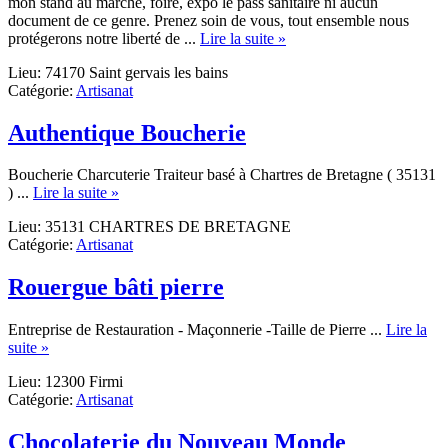
mon stand au marché, foire, expo le pass sanitaire ni aucun
document de ce genre. Prenez soin de vous, tout ensemble nous
about
protégerons notre liberté de ...
Lire la suite »
Les
Lieu: 74170 Saint gervais les bains
cuirs
Catégorie:
Artisanat
du
mont
blanc
Authentique Boucherie
Boucherie Charcuterie Traiteur basé à Chartres de Bretagne ( 35131
about
) ...
Lire la suite »
Authentique
Lieu: 35131 CHARTRES DE BRETAGNE
Boucherie
Catégorie:
Artisanat
Rouergue bâti pierre
Entreprise de Restauration - Maçonnerie -Taille de Pierre ...
Lire la
about
suite »
Rouergue
Lieu: 12300 Firmi
bâti
Catégorie:
Artisanat
pierre
Chocolaterie du Nouveau Monde