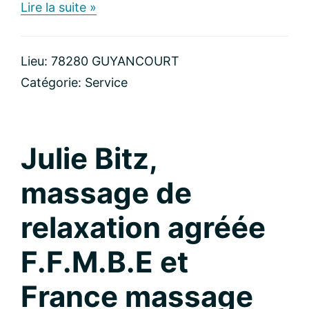
about
Lire la suite »
Hypnose
régressive
&
Lieu: 78280 GUYANCOURT
Énergie
Catégorie:
Service
Julie Bitz,
massage de
relaxation agréée
F.F.M.B.E et
France massage