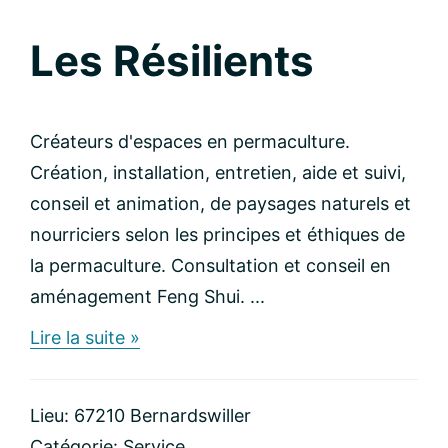
et
France
Les Résilients
massage
Créateurs d'espaces en permaculture.
Création, installation, entretien, aide et suivi,
conseil et animation, de paysages naturels et
nourriciers selon les principes et éthiques de
la permaculture. Consultation et conseil en
aménagement Feng Shui. ...
about
Lire la suite »
Les
Résilients
Lieu: 67210 Bernardswiller
Catégorie:
Service