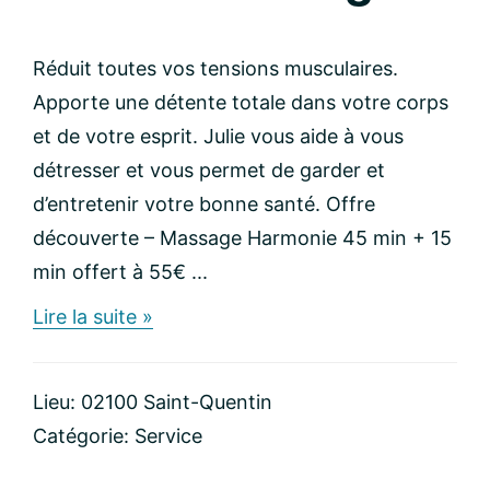
Réduit toutes vos tensions musculaires.
Apporte une détente totale dans votre corps
et de votre esprit. Julie vous aide à vous
détresser et vous permet de garder et
d’entretenir votre bonne santé. Offre
découverte – Massage Harmonie 45 min + 15
min offert à 55€ ...
about
Lire la suite »
Julie
Bitz,
massage
Lieu: 02100 Saint-Quentin
de
relaxation
Catégorie:
Service
agréée
F.F.M.B.E