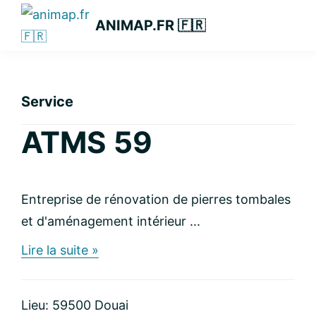
Passer
Passer
Passer
ANIMAP.FR 🇫🇷
à
au
à
la
contenu
la
navigation
principal
barre
principale
latérale
Service
principale
ATMS 59
Entreprise de rénovation de pierres tombales
et d'aménagement intérieur ...
about
Lire la suite »
ATMS
59
Lieu: 59500 Douai