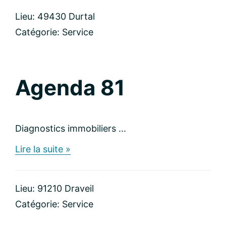
des
Lieu: 49430 Durtal
cœurs
Catégorie:
Service
Agenda 81
Diagnostics immobiliers ...
about
Lire la suite »
Agenda
81
Lieu: 91210 Draveil
Catégorie:
Service