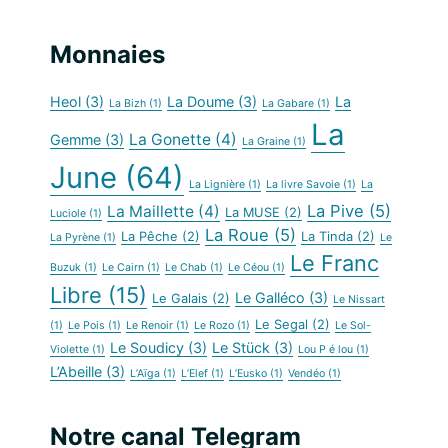
Monnaies
Heol
(3)
La Doume
(3)
La
La Bizh
(1)
La Gabare
(1)
La
La Gonette
(4)
Gemme
(3)
La Graine
(1)
June
(64)
La Lignière
(1)
La livre Savoie
(1)
La
La Pive
(5)
La Maillette
(4)
La MUSE
(2)
Luciole
(1)
La Roue
(5)
La Pêche
(2)
La Tinda
(2)
La Pyrène
(1)
Le
Le Franc
Buzuk
(1)
Le Cairn
(1)
Le Chab
(1)
Le Céou
(1)
Libre
(15)
Le Galléco
(3)
Le Galais
(2)
Le Nissart
Le Segal
(2)
(1)
Le Pois
(1)
Le Renoir
(1)
Le Rozo
(1)
Le Sol-
Le Soudicy
(3)
Le Stück
(3)
Violette
(1)
Lou P é lou
(1)
L’Abeille
(3)
L’Aïga
(1)
L’Elef
(1)
L’Eusko
(1)
Vendéo
(1)
Notre canal Telegram