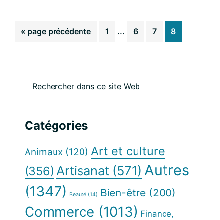
Pages
Aller
Go
…
Go
Go
Go
«
page précédente
1
6
7
8
provisoires
à
to
to
to
to
omises
la
page
page
page
page
Barre
Rechercher
dans
latérale
ce
site
principale
Catégories
Web
Art et culture
Animaux
(120)
Autres
Artisanat
(571)
(356)
(1347)
Bien-être
(200)
Beauté
(14)
Commerce
(1013)
Finance,