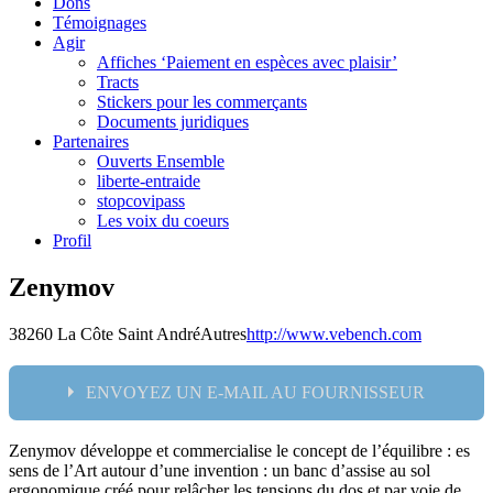
Dons
Témoignages
Agir
Affiches ‘Paiement en espèces avec plaisir’
Tracts
Stickers pour les commerçants
Documents juridiques
Partenaires
Ouverts Ensemble
liberte-entraide
stopcovipass
Les voix du coeurs
Profil
Zenymov
38260 La Côte Saint André
Autres
http://www.vebench.com
ENVOYEZ UN E-MAIL AU FOURNISSEUR
Zenymov développe et commercialise le concept de l’équilibre : es
Nom:
sens de l’Art autour d’une invention : un banc d’assise au sol
ergonomique créé pour relâcher les tensions du dos et par voie de