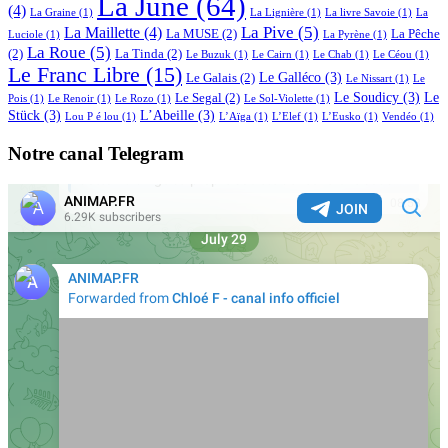
La June
(64)
(4)
La Graine
(1)
La Lignière
(1)
La livre Savoie
(1)
La
La Pive
(5)
La Maillette
(4)
La MUSE
(2)
La Pêche
Luciole
(1)
La Pyrène
(1)
La Roue
(5)
(2)
La Tinda
(2)
Le Buzuk
(1)
Le Cairn
(1)
Le Chab
(1)
Le Céou
(1)
Le Franc Libre
(15)
Le Galléco
(3)
Le Galais
(2)
Le Nissart
(1)
Le
Le Soudicy
(3)
Le
Le Segal
(2)
Pois
(1)
Le Renoir
(1)
Le Rozo
(1)
Le Sol-Violette
(1)
Stück
(3)
L’Abeille
(3)
Lou P é lou
(1)
L’Aïga
(1)
L’Elef
(1)
L’Eusko
(1)
Vendéo
(1)
Notre canal Telegram