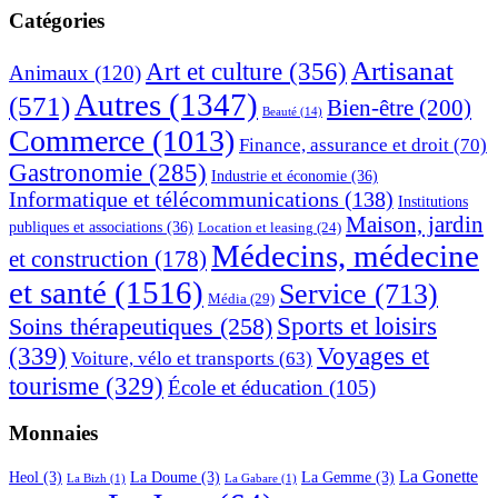
latérale
ce
Catégories
principale
site
Web
Artisanat
Art et culture
(356)
Animaux
(120)
Autres
(1347)
(571)
Bien-être
(200)
Beauté
(14)
Commerce
(1013)
Finance, assurance et droit
(70)
Gastronomie
(285)
Industrie et économie
(36)
Informatique et télécommunications
(138)
Institutions
Maison, jardin
publiques et associations
(36)
Location et leasing
(24)
Médecins, médecine
et construction
(178)
et santé
(1516)
Service
(713)
Média
(29)
Sports et loisirs
Soins thérapeutiques
(258)
(339)
Voyages et
Voiture, vélo et transports
(63)
tourisme
(329)
École et éducation
(105)
Monnaies
La Gonette
Heol
(3)
La Doume
(3)
La Gemme
(3)
La Bizh
(1)
La Gabare
(1)