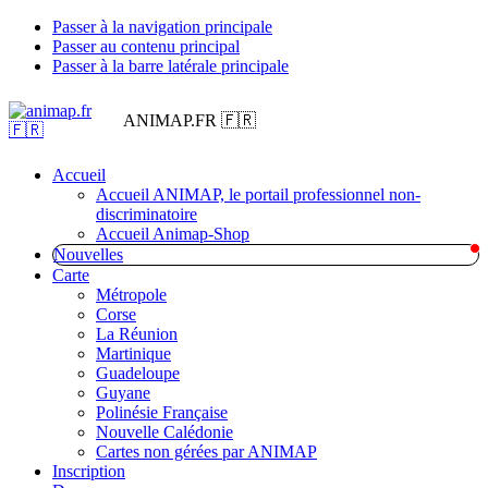
Passer à la navigation principale
Passer au contenu principal
Passer à la barre latérale principale
ANIMAP.FR 🇫🇷
Accueil
Accueil ANIMAP, le portail professionnel non-
discriminatoire
Accueil Animap-Shop
Nouvelles
Carte
Métropole
Corse
La Réunion
Martinique
Guadeloupe
Guyane
Polinésie Française
Nouvelle Calédonie
Cartes non gérées par ANIMAP
Inscription