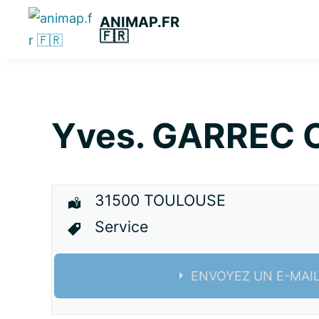
Passer
Passer
Passer
ANIMAP.FR
à
au
à
🇫🇷
la
contenu
la
navigation
principal
barre
principale
latérale
principale
Yves. GARREC C
31500 TOULOUSE
Service
ENVOYEZ UN E-MAI
Nom: