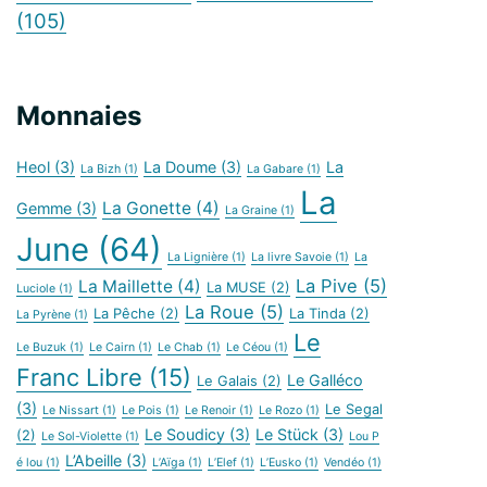
(105)
Monnaies
Heol
(3)
La Doume
(3)
La
La Bizh
(1)
La Gabare
(1)
La
La Gonette
(4)
Gemme
(3)
La Graine
(1)
June
(64)
La Lignière
(1)
La livre Savoie
(1)
La
La Pive
(5)
La Maillette
(4)
La MUSE
(2)
Luciole
(1)
La Roue
(5)
La Pêche
(2)
La Tinda
(2)
La Pyrène
(1)
Le
Le Buzuk
(1)
Le Cairn
(1)
Le Chab
(1)
Le Céou
(1)
Franc Libre
(15)
Le Galléco
Le Galais
(2)
(3)
Le Segal
Le Nissart
(1)
Le Pois
(1)
Le Renoir
(1)
Le Rozo
(1)
Le Soudicy
(3)
Le Stück
(3)
(2)
Le Sol-Violette
(1)
Lou P
L’Abeille
(3)
é lou
(1)
L’Aïga
(1)
L’Elef
(1)
L’Eusko
(1)
Vendéo
(1)