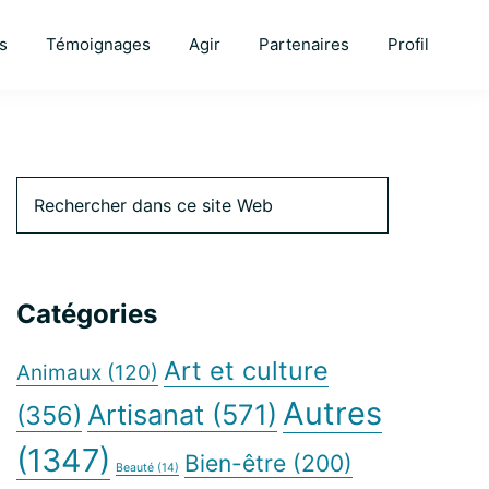
s
Témoignages
Agir
Partenaires
Profil
Barre
Rechercher
dans
ce
latérale
site
Web
Catégories
principale
Art et culture
Animaux
(120)
Autres
Artisanat
(571)
(356)
(1347)
Bien-être
(200)
Beauté
(14)