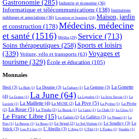
Gastronomie
(285)
Industrie et économie
(36)
Informatique et télécommunications
(138)
Institutions
Maison, jardin
publiques et associations
(36)
Location et leasing
(24)
Médecins, médecine
et construction
(178)
et santé
(1516)
Service
(713)
Média
(29)
Sports et loisirs
Soins thérapeutiques
(258)
(339)
Voyages et
Voiture, vélo et transports
(63)
tourisme
(329)
École et éducation
(105)
Monnaies
La Gonette
Heol
(3)
La Doume
(3)
La Gemme
(3)
La Bizh
(1)
La Gabare
(1)
La June
(64)
(4)
La Graine
(1)
La Lignière
(1)
La livre Savoie
(1)
La
La Pive
(5)
La Maillette
(4)
La MUSE
(2)
La Pêche
Luciole
(1)
La Pyrène
(1)
La Roue
(5)
(2)
La Tinda
(2)
Le Buzuk
(1)
Le Cairn
(1)
Le Chab
(1)
Le Céou
(1)
Le Franc Libre
(15)
Le Galléco
(3)
Le Galais
(2)
Le Nissart
(1)
Le
Le Soudicy
(3)
Le
Le Segal
(2)
Pois
(1)
Le Renoir
(1)
Le Rozo
(1)
Le Sol-Violette
(1)
Stück
(3)
L’Abeille
(3)
Lou P é lou
(1)
L’Aïga
(1)
L’Elef
(1)
L’Eusko
(1)
Vendéo
(1)