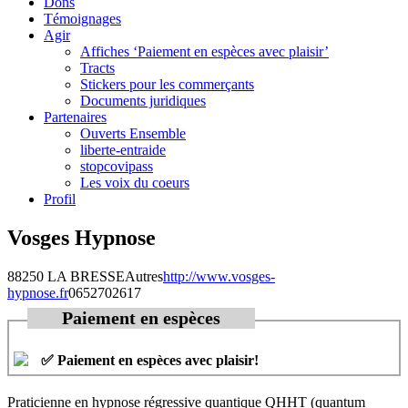
Dons
Témoignages
Agir
Affiches ‘Paiement en espèces avec plaisir’
Tracts
Stickers pour les commerçants
Documents juridiques
Partenaires
Ouverts Ensemble
liberte-entraide
stopcovipass
Les voix du coeurs
Profil
Vosges Hypnose
88250 LA BRESSE
Autres
http://www.vosges-
hypnose.fr
0652702617
Paiement en espèces
✅ Paiement en espèces avec plaisir!
Praticienne en hypnose régressive quantique QHHT (quantum