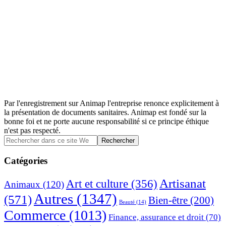
Par l'enregistrement sur Animap l'entreprise renonce explicitement à
la présentation de documents sanitaires. Animap est fondé sur la
bonne foi et ne porte aucune responsabilité si ce principe éthique
n'est pas respecté.
Barre
Rechercher
dans
latérale
ce
Catégories
principale
site
Web
Artisanat
Art et culture
(356)
Animaux
(120)
Autres
(1347)
(571)
Bien-être
(200)
Beauté
(14)
Commerce
(1013)
Finance, assurance et droit
(70)