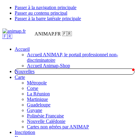
Passer à la navigation principale
Passer au contenu principal
Passer à la barre latérale principale
ANIMAP.FR 🇫🇷
Accueil
Accueil ANIMAP, le portail professionnel non-
discriminatoire
Accueil Animap-Shop
Nouvelles
Carte
Métropole
Corse
La Réunion
Martinique
Guadeloupe
Guyane
Polinésie Française
Nouvelle Calédonie
Cartes non gérées par ANIMAP
Inscription