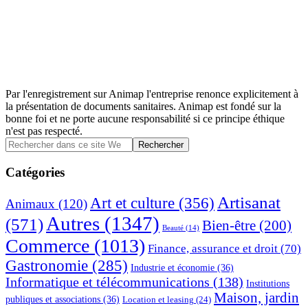
Par l'enregistrement sur Animap l'entreprise renonce explicitement à
la présentation de documents sanitaires. Animap est fondé sur la
bonne foi et ne porte aucune responsabilité si ce principe éthique
n'est pas respecté.
Barre
Rechercher
dans
latérale
ce
Catégories
principale
site
Web
Artisanat
Art et culture
(356)
Animaux
(120)
Autres
(1347)
(571)
Bien-être
(200)
Beauté
(14)
Commerce
(1013)
Finance, assurance et droit
(70)
Gastronomie
(285)
Industrie et économie
(36)
Informatique et télécommunications
(138)
Institutions
Maison, jardin
publiques et associations
(36)
Location et leasing
(24)