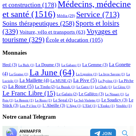
Médecins, médecine
et construction
(178)
et santé
(1516)
Service
(713)
Média
(29)
Sports et loisirs
Soins thérapeutiques
(258)
(339)
Voyages et
Voiture, vélo et transports
(63)
tourisme
(329)
École et éducation
(105)
Monnaies
La Gonette
Heol
(3)
La Doume
(3)
La Gemme
(3)
La Bizh
(1)
La Gabare
(1)
La June
(64)
(4)
La Graine
(1)
La Lignière
(1)
La livre Savoie
(1)
La
La Pive
(5)
La Maillette
(4)
La MUSE
(2)
La Pêche
Luciole
(1)
La Pyrène
(1)
La Roue
(5)
(2)
La Tinda
(2)
Le Buzuk
(1)
Le Cairn
(1)
Le Chab
(1)
Le Céou
(1)
Le Franc Libre
(15)
Le Galléco
(3)
Le Galais
(2)
Le Nissart
(1)
Le
Le Soudicy
(3)
Le
Le Segal
(2)
Pois
(1)
Le Renoir
(1)
Le Rozo
(1)
Le Sol-Violette
(1)
Stück
(3)
L’Abeille
(3)
Lou P é lou
(1)
L’Aïga
(1)
L’Elef
(1)
L’Eusko
(1)
Vendéo
(1)
Notre canal Telegram