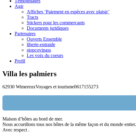
Témoignages
Agir
Affiches ‘Paiement en espèces avec plaisir’
Tracts
Stickers pour les commerçants
Documents juridiques
Partenaires
Ouverts Ensemble
liberte-entraide
stopcovipass
Les voix du coeurs
Profil
Villa les palmiers
62930 Wimereux
Voyages et tourisme
0617155273
Maison d’hôtes au bord de mer.
Nom:
Nous accueillons tous nos hôtes de la même façon et du monde entier.
Avec respect .
email: