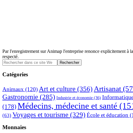
Par l'enregistrement sur Animap l'entreprise renonce explicitement à la
respecté.
Barre
Rechercher
dans
latérale
ce
Catégories
principale
site
Web
Artisanat
(57
Art et culture
(356)
Animaux
(120)
Gastronomie
(285)
Informatiqu
Industrie et économie
(36)
Médecins, médecine et santé
(15
(178)
Voyages et tourisme
(329)
École et éducation
(
(63)
Monnaies