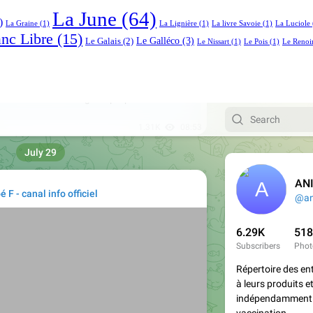
La June
(64)
)
La Graine
(1)
La Lignière
(1)
La livre Savoie
(1)
La Luciole
anc Libre
(15)
Le Galléco
(3)
Le Galais
(2)
Le Nissart
(1)
Le Pois
(1)
Le Renoi