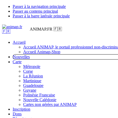
Passer à la navigation principale
Passer au contenu principal
Passer à la barre latérale principale
ANIMAP.FR 🇫🇷
Accueil
Accueil ANIMAP, le portail professionnel non-discrimina
Accueil Animap-Shop
Nouvelles
Carte
Métropole
Corse
La Réunion
Martinique
Guadeloupe
Guyane
Polinésie Française
Nouvelle Calédonie
Cartes non gérées par ANIMAP
Inscription
Dons