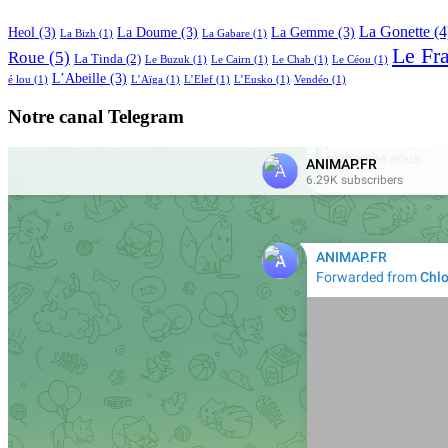
La Gonette
(4
Heol
(3)
La Doume
(3)
La Gemme
(3)
La Bizh
(1)
La Gabare
(1)
Le Fr
Roue
(5)
La Tinda
(2)
Le Buzuk
(1)
Le Cairn
(1)
Le Chab
(1)
Le Céou
(1)
L’Abeille
(3)
é lou
(1)
L’Aïga
(1)
L’Elef
(1)
L’Eusko
(1)
Vendéo
(1)
Notre canal Telegram