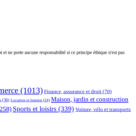
 et ne porte aucune responsabilité si ce principe éthique n'est pas
erce
(1013)
Finance, assurance et droit
(70)
Maison, jardin et construction
s
(36)
Location et leasing
(24)
Sports et loisirs
(339)
258)
Voiture, vélo et transports