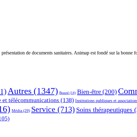
 présentation de documents sanitaires. Animap est fondé sur la bonne foi
Autres
(1347)
Comm
1)
Bien-être
(200)
Beauté
(14)
e et télécommunications
(138)
Institutions publiques et association
16)
Service
(713)
Soins thérapeutiques
(
Média
(29)
105)