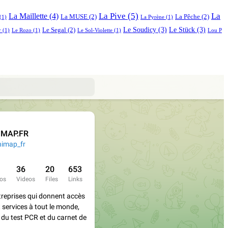
La Pive
(5)
La
La Maillette
(4)
La MUSE
(2)
La Pêche
(2)
(1)
La Pyrène
(1)
Le Soudicy
(3)
Le Stück
(3)
Le Segal
(2)
r
(1)
Le Rozo
(1)
Le Sol-Violette
(1)
Lou P