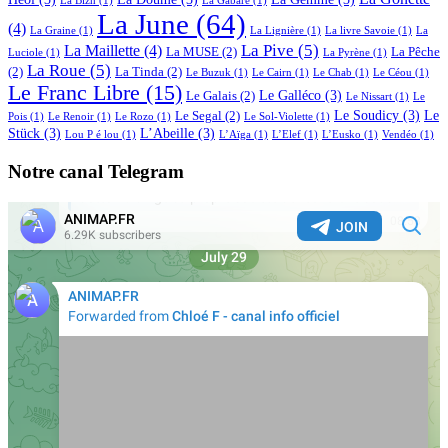
La Bizh
(1)
La Gabare
(1)
La June
(64)
(4)
La Graine
(1)
La Lignière
(1)
La livre Savoie
(1)
La
La Pive
(5)
La Maillette
(4)
La MUSE
(2)
La Pêche
Luciole
(1)
La Pyrène
(1)
La Roue
(5)
(2)
La Tinda
(2)
Le Buzuk
(1)
Le Cairn
(1)
Le Chab
(1)
Le Céou
(1)
Le Franc Libre
(15)
Le Galléco
(3)
Le Galais
(2)
Le Nissart
(1)
Le
Le Soudicy
(3)
Le
Le Segal
(2)
Pois
(1)
Le Renoir
(1)
Le Rozo
(1)
Le Sol-Violette
(1)
Stück
(3)
L’Abeille
(3)
Lou P é lou
(1)
L’Aïga
(1)
L’Elef
(1)
L’Eusko
(1)
Vendéo
(1)
Notre canal Telegram