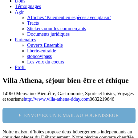
Dons
Témoignages
Agir
Affiches ‘Paiement en espèces avec plaisir’
Tracts
Stickers pour les commerçants
Documents juridiques
Partenaires
Ouverts Ensemble
liberte-entraide
stopcovipass
Les voix du coeurs
Profil
Villa Athena, séjour bien-être et éthique
14960 Meuvaines
Bien-être, Gastronomie, Sports et loisirs, Voyages
et tourisme
http://www.villa-athena-dday.com
0632219646
ENVOYEZ UN E-MAIL AU FOURNISSEUR
Notre maison d’hôtes propose deux hébergements indépendants au
Nom:
cœur des plages du Débarquement. Notre piscine couverte chauffée