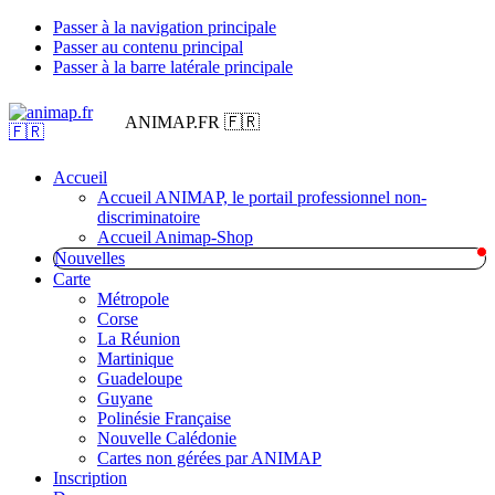
Passer à la navigation principale
Passer au contenu principal
Passer à la barre latérale principale
ANIMAP.FR 🇫🇷
Accueil
Accueil ANIMAP, le portail professionnel non-
discriminatoire
Accueil Animap-Shop
Nouvelles
Carte
Métropole
Corse
La Réunion
Martinique
Guadeloupe
Guyane
Polinésie Française
Nouvelle Calédonie
Cartes non gérées par ANIMAP
Inscription