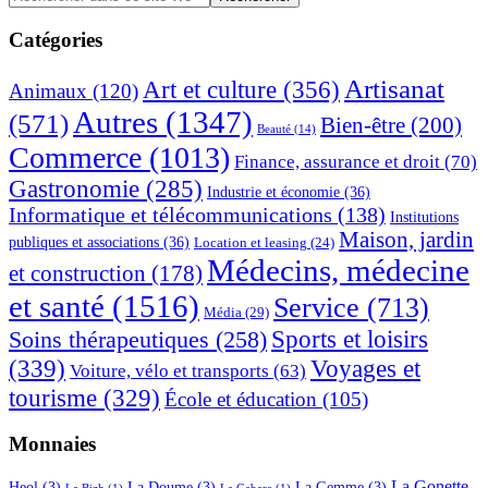
dans
latérale
ce
Catégories
principale
site
Web
Artisanat
Art et culture
(356)
Animaux
(120)
Autres
(1347)
(571)
Bien-être
(200)
Beauté
(14)
Commerce
(1013)
Finance, assurance et droit
(70)
Gastronomie
(285)
Industrie et économie
(36)
Informatique et télécommunications
(138)
Institutions
Maison, jardin
publiques et associations
(36)
Location et leasing
(24)
Médecins, médecine
et construction
(178)
et santé
(1516)
Service
(713)
Média
(29)
Sports et loisirs
Soins thérapeutiques
(258)
(339)
Voyages et
Voiture, vélo et transports
(63)
tourisme
(329)
École et éducation
(105)
Monnaies
La Gonette
Heol
(3)
La Doume
(3)
La Gemme
(3)