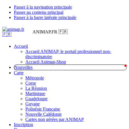
Passer à la navigation principale
Passer au contenu principal
Passer à la barre latérale principale
ANIMAP.FR 🇫🇷
Accueil
Accueil ANIMAP, le portail professionnel non-
discriminatoire
Accueil Animap-Shop
Nouvelles
Carte
Métropole
Corse
La Réunion
Martinique
Guadeloupe
Guyane
Polinésie Française
Nouvelle Calédonie
Cartes non gérées par ANIMAP
Inscription