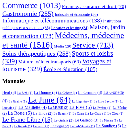
Commerce
(1013)
Finance, assurance et droit
(70)
Gastronomie
(285)
Industrie et économie
(36)
Informatique et télécommunications
(138)
Institutions
Maison, jardin
publiques et associations
(36)
Location et leasing
(24)
Médecins, médecine
et construction
(178)
et santé
(1516)
Service
(713)
Média
(29)
Sports et loisirs
Soins thérapeutiques
(258)
(339)
Voyages et
Voiture, vélo et transports
(63)
tourisme
(329)
École et éducation
(105)
Monnaies
La Gonette
Heol
(3)
La Doume
(3)
La Gemme
(3)
La Bizh
(1)
La Gabare
(1)
La June
(64)
(4)
La Graine
(1)
La Lignière
(1)
La livre Savoie
(1)
La
La Pive
(5)
La Maillette
(4)
La MUSE
(2)
La Pêche
Luciole
(1)
La Pyrène
(1)
La Roue
(5)
(2)
La Tinda
(2)
Le Buzuk
(1)
Le Cairn
(1)
Le Chab
(1)
Le Céou
(1)
Le Franc Libre
(15)
Le Galléco
(3)
Le Galais
(2)
Le Nissart
(1)
Le
Le Soudicy
(3)
Le
Le Segal
(2)
Pois
(1)
Le Renoir
(1)
Le Rozo
(1)
Le Sol-Violette
(1)