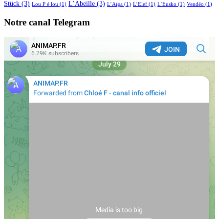
Stück
(3)
L’Abeille
(3)
Lou P é lou
(1)
L’Aïga
(1)
L’Elef
(1)
L’Eusko
(1)
Vendéo
(1)
Notre canal Telegram