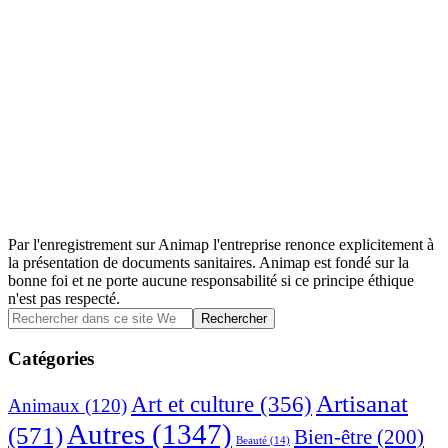
Par l'enregistrement sur Animap l'entreprise renonce explicitement à
la présentation de documents sanitaires. Animap est fondé sur la
bonne foi et ne porte aucune responsabilité si ce principe éthique
n'est pas respecté.
Barre
Rechercher
dans
latérale
ce
Catégories
principale
site
Web
Artisanat
Art et culture
(356)
Animaux
(120)
Autres
(1347)
(571)
Bien-être
(200)
Beauté
(14)