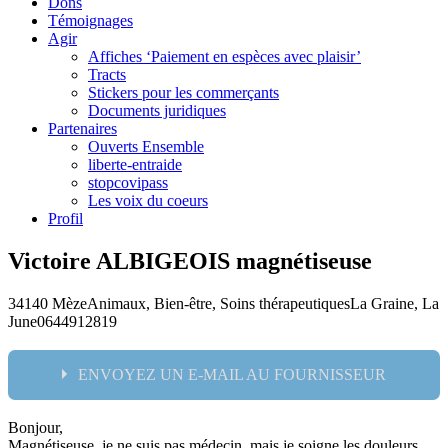
Dons
Témoignages
Agir
Affiches ‘Paiement en espèces avec plaisir’
Tracts
Stickers pour les commerçants
Documents juridiques
Partenaires
Ouverts Ensemble
liberte-entraide
stopcovipass
Les voix du coeurs
Profil
Victoire ALBIGEOIS magnétiseuse
34140 Mèze
Animaux, Bien-être, Soins thérapeutiques
La Graine, La
June
0644912819
ENVOYEZ UN E-MAIL AU FOURNISSEUR
Bonjour,
Nom:
Magnétiseuse, je ne suis pas médecin, mais je soigne les douleurs