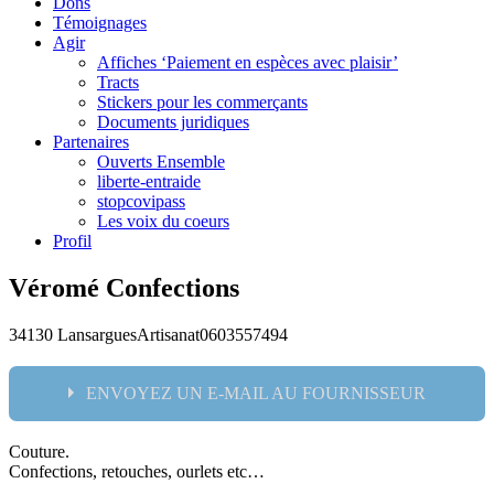
Dons
Témoignages
Agir
Affiches ‘Paiement en espèces avec plaisir’
Tracts
Stickers pour les commerçants
Documents juridiques
Partenaires
Ouverts Ensemble
liberte-entraide
stopcovipass
Les voix du coeurs
Profil
Véromé Confections
34130 Lansargues
Artisanat
0603557494
ENVOYEZ UN E-MAIL AU FOURNISSEUR
Couture.
Nom:
Confections, retouches, ourlets etc…