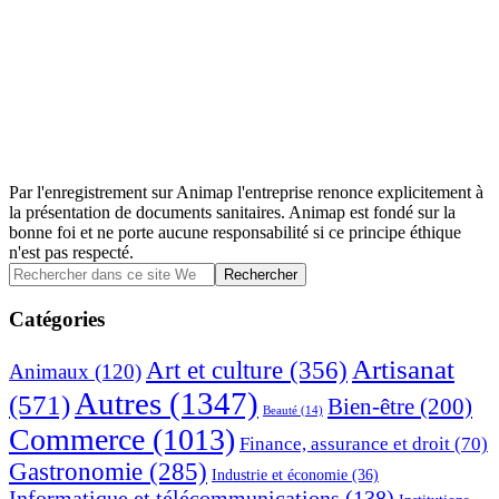
Par l'enregistrement sur Animap l'entreprise renonce explicitement à
la présentation de documents sanitaires. Animap est fondé sur la
bonne foi et ne porte aucune responsabilité si ce principe éthique
n'est pas respecté.
Barre
Rechercher
dans
latérale
ce
Catégories
principale
site
Web
Artisanat
Art et culture
(356)
Animaux
(120)
Autres
(1347)
(571)
Bien-être
(200)
Beauté
(14)
Commerce
(1013)
Finance, assurance et droit
(70)
Gastronomie
(285)
Industrie et économie
(36)
Informatique et télécommunications
(138)