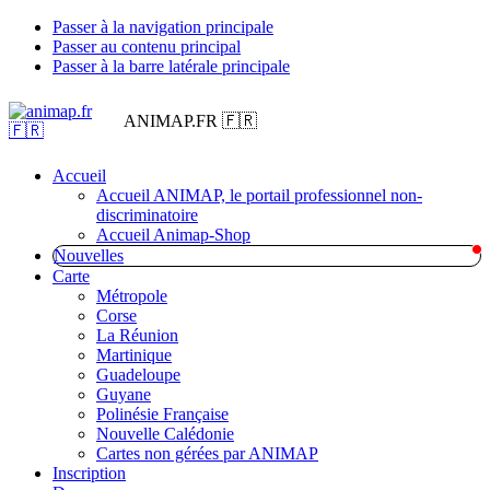
Passer à la navigation principale
Passer au contenu principal
Passer à la barre latérale principale
ANIMAP.FR 🇫🇷
Accueil
Accueil ANIMAP, le portail professionnel non-
discriminatoire
Accueil Animap-Shop
Nouvelles
Carte
Métropole
Corse
La Réunion
Martinique
Guadeloupe
Guyane
Polinésie Française
Nouvelle Calédonie
Cartes non gérées par ANIMAP
Inscription