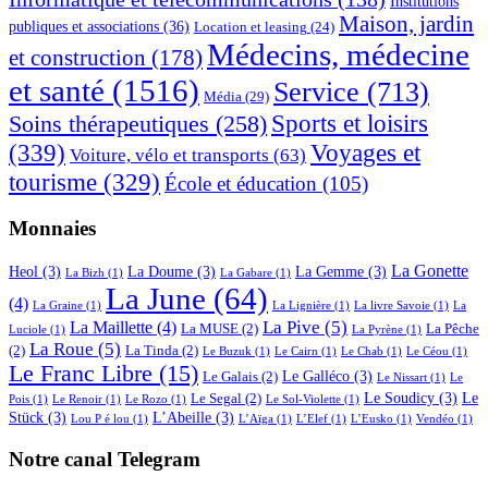
Institutions
Maison, jardin
publiques et associations
(36)
Location et leasing
(24)
Médecins, médecine
et construction
(178)
et santé
(1516)
Service
(713)
Média
(29)
Sports et loisirs
Soins thérapeutiques
(258)
(339)
Voyages et
Voiture, vélo et transports
(63)
tourisme
(329)
École et éducation
(105)
Monnaies
La Gonette
Heol
(3)
La Doume
(3)
La Gemme
(3)
La Bizh
(1)
La Gabare
(1)
La June
(64)
(4)
La Graine
(1)
La Lignière
(1)
La livre Savoie
(1)
La
La Pive
(5)
La Maillette
(4)
La MUSE
(2)
La Pêche
Luciole
(1)
La Pyrène
(1)
La Roue
(5)
(2)
La Tinda
(2)
Le Buzuk
(1)
Le Cairn
(1)
Le Chab
(1)
Le Céou
(1)
Le Franc Libre
(15)
Le Galléco
(3)
Le Galais
(2)
Le Nissart
(1)
Le
Le Soudicy
(3)
Le
Le Segal
(2)
Pois
(1)
Le Renoir
(1)
Le Rozo
(1)
Le Sol-Violette
(1)
Stück
(3)
L’Abeille
(3)
Lou P é lou
(1)
L’Aïga
(1)
L’Elef
(1)
L’Eusko
(1)
Vendéo
(1)
Notre canal Telegram