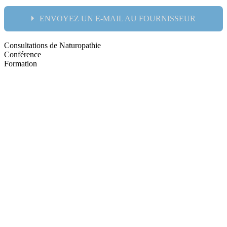
ENVOYEZ UN E-MAIL AU FOURNISSEUR
Consultations de Naturopathie
Nom:
Conférence
Formation
email:
Message: