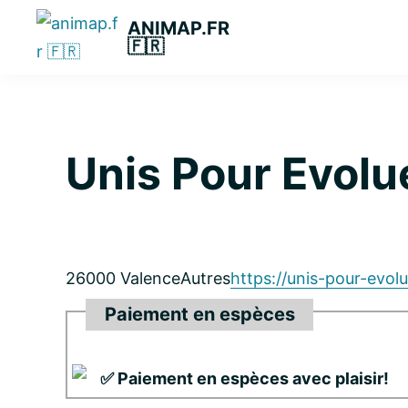
Passer
Passer
Passer
ANIMAP.FR
à
au
à
🇫🇷
la
contenu
la
navigation
principal
barre
principale
latérale
principale
Unis Pour Evolu
26000 Valence
Autres
https://unis-pour-evolu
Paiement en espèces
✅ Paiement en espèces avec plaisir!