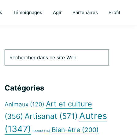
s
Témoignages
Agir
Partenaires
Profil
Barre
Rechercher
dans
ce
latérale
site
Web
Catégories
principale
Art et culture
Animaux
(120)
Autres
Artisanat
(571)
(356)
(1347)
Bien-être
(200)
Beauté
(14)