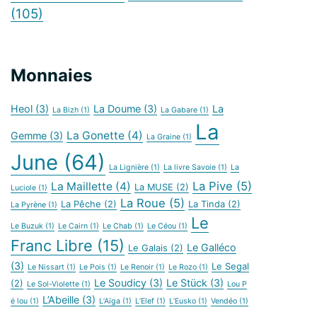
(105)
Monnaies
Heol
(3)
La Doume
(3)
La
La Bizh
(1)
La Gabare
(1)
La
La Gonette
(4)
Gemme
(3)
La Graine
(1)
June
(64)
La Lignière
(1)
La livre Savoie
(1)
La
La Pive
(5)
La Maillette
(4)
La MUSE
(2)
Luciole
(1)
La Roue
(5)
La Pêche
(2)
La Tinda
(2)
La Pyrène
(1)
Le
Le Buzuk
(1)
Le Cairn
(1)
Le Chab
(1)
Le Céou
(1)
Franc Libre
(15)
Le Galléco
Le Galais
(2)
(3)
Le Segal
Le Nissart
(1)
Le Pois
(1)
Le Renoir
(1)
Le Rozo
(1)
Le Soudicy
(3)
Le Stück
(3)
(2)
Le Sol-Violette
(1)
Lou P
L’Abeille
(3)
é lou
(1)
L’Aïga
(1)
L’Elef
(1)
L’Eusko
(1)
Vendéo
(1)