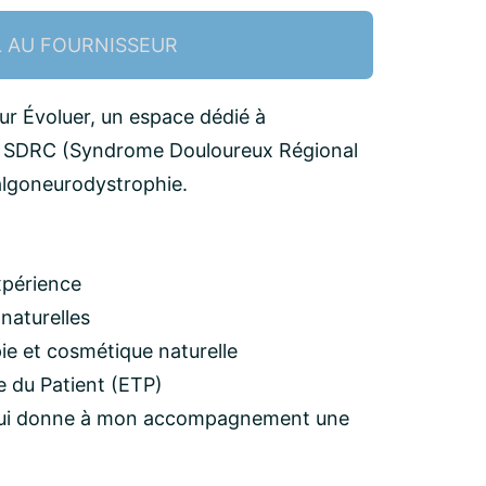
L AU FOURNISSEUR
our Évoluer, un espace dédié à
u SDRC (Syndrome Douloureux Régional
algoneurodystrophie.
xpérience
naturelles
e et cosmétique naturelle
e du Patient (ETP)
 qui donne à mon accompagnement une