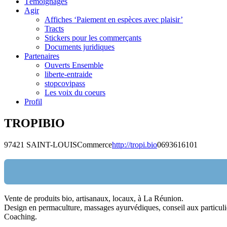
Témoignages
Agir
Affiches ‘Paiement en espèces avec plaisir’
Tracts
Stickers pour les commerçants
Documents juridiques
Partenaires
Ouverts Ensemble
liberte-entraide
stopcovipass
Les voix du coeurs
Profil
TROPIBIO
97421 SAINT-LOUIS
Commerce
http://tropi.bio
0693616101
Vente de produits bio, artisanaux, locaux, à La Réunion.
Nom:
Design en permaculture, massages ayurvédiques, conseil aux particulie
Coaching.
email: