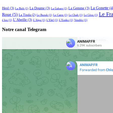
La Gonette
(4
Heol
(3)
La Doume
(3)
La Gemme
(3)
La Bizh
(1)
La Gabare
(1)
Le Fr
Roue
(5)
La Tinda
(2)
Le Buzuk
(1)
Le Cairn
(1)
Le Chab
(1)
Le Céou
(1)
L’Abeille
(3)
é lou
(1)
L’Aïga
(1)
L’Elef
(1)
L’Eusko
(1)
Vendéo
(1)
Notre canal Telegram