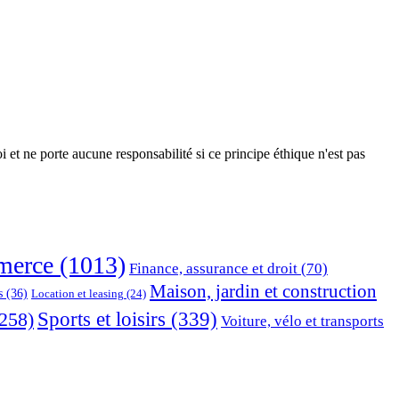
 et ne porte aucune responsabilité si ce principe éthique n'est pas
erce
(1013)
Finance, assurance et droit
(70)
Maison, jardin et construction
s
(36)
Location et leasing
(24)
Sports et loisirs
(339)
258)
Voiture, vélo et transports