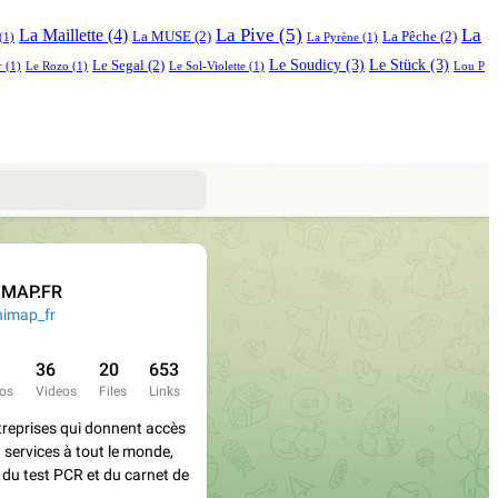
La Pive
(5)
La
La Maillette
(4)
La MUSE
(2)
La Pêche
(2)
(1)
La Pyrène
(1)
Le Soudicy
(3)
Le Stück
(3)
Le Segal
(2)
r
(1)
Le Rozo
(1)
Le Sol-Violette
(1)
Lou P