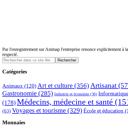
Par l'enregistrement sur Animap l'entreprise renonce explicitement à la
respecté.
Barre
Rechercher
dans
latérale
ce
Catégories
principale
site
Web
Artisanat
(57
Art et culture
(356)
Animaux
(120)
Gastronomie
(285)
Informatiqu
Industrie et économie
(36)
Médecins, médecine et santé
(15
(178)
Voyages et tourisme
(329)
École et éducation
(
(63)
Monnaies