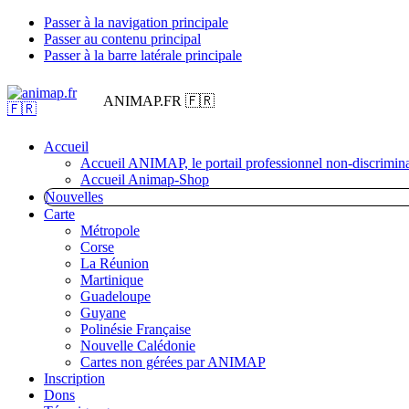
Passer à la navigation principale
Passer au contenu principal
Passer à la barre latérale principale
ANIMAP.FR 🇫🇷
Accueil
Accueil ANIMAP, le portail professionnel non-discrimina
Accueil Animap-Shop
Nouvelles
Carte
Métropole
Corse
La Réunion
Martinique
Guadeloupe
Guyane
Polinésie Française
Nouvelle Calédonie
Cartes non gérées par ANIMAP
Inscription
Dons