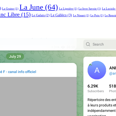
La June
(64)
)
La Graine
(1)
La Lignière
(1)
La livre Savoie
(1)
La Luciole
anc Libre
(15)
Le Galléco
(3)
Le Galais
(2)
Le Nissart
(1)
Le Pois
(1)
Le Renoi