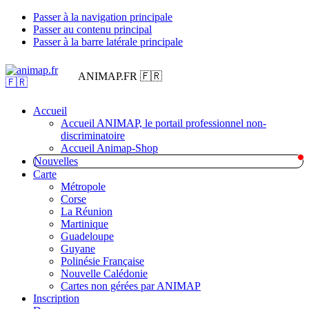
Passer à la navigation principale
Passer au contenu principal
Passer à la barre latérale principale
ANIMAP.FR 🇫🇷
Accueil
Accueil ANIMAP, le portail professionnel non-
discriminatoire
Accueil Animap-Shop
Nouvelles
Carte
Métropole
Corse
La Réunion
Martinique
Guadeloupe
Guyane
Polinésie Française
Nouvelle Calédonie
Cartes non gérées par ANIMAP
Inscription