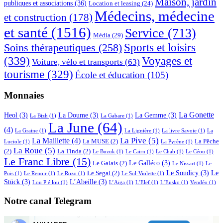
Maison, jardin
publiques et associations
(36)
Location et leasing
(24)
Médecins, médecine
et construction
(178)
et santé
(1516)
Service
(713)
Média
(29)
Sports et loisirs
Soins thérapeutiques
(258)
(339)
Voyages et
Voiture, vélo et transports
(63)
tourisme
(329)
École et éducation
(105)
Monnaies
La Gonette
Heol
(3)
La Doume
(3)
La Gemme
(3)
La Bizh
(1)
La Gabare
(1)
La June
(64)
(4)
La Graine
(1)
La Lignière
(1)
La livre Savoie
(1)
La
La Pive
(5)
La Maillette
(4)
La MUSE
(2)
La Pêche
Luciole
(1)
La Pyrène
(1)
La Roue
(5)
(2)
La Tinda
(2)
Le Buzuk
(1)
Le Cairn
(1)
Le Chab
(1)
Le Céou
(1)
Le Franc Libre
(15)
Le Galléco
(3)
Le Galais
(2)
Le Nissart
(1)
Le
Le Soudicy
(3)
Le
Le Segal
(2)
Pois
(1)
Le Renoir
(1)
Le Rozo
(1)
Le Sol-Violette
(1)
Stück
(3)
L’Abeille
(3)
Lou P é lou
(1)
L’Aïga
(1)
L’Elef
(1)
L’Eusko
(1)
Vendéo
(1)
Notre canal Telegram