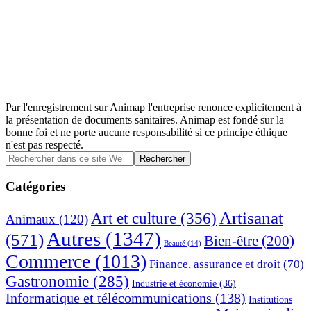
Par l'enregistrement sur Animap l'entreprise renonce explicitement à
la présentation de documents sanitaires. Animap est fondé sur la
bonne foi et ne porte aucune responsabilité si ce principe éthique
n'est pas respecté.
Barre
Rechercher
dans
latérale
ce
Catégories
principale
site
Web
Artisanat
Art et culture
(356)
Animaux
(120)
Autres
(1347)
(571)
Bien-être
(200)
Beauté
(14)
Commerce
(1013)
Finance, assurance et droit
(70)
Gastronomie
(285)
Industrie et économie
(36)
Informatique et télécommunications
(138)
Institutions