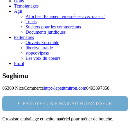
Dons
Témoignages
Agir
Affiches ‘Paiement en espèces avec plaisir’
Tracts
Stickers pour les commerçants
Documents juridiques
Partenaires
Ouverts Ensemble
liberte-entraide
stopcovipass
Les voix du coeurs
Profil
Soghima
06300 Nice
Commerce
http://lepetitmitron.com
0493897858
ENVOYEZ UN E-MAIL AU FOURNISSEUR
Grossiste emballage et petite matériel pour métier de bouche.
Nom: