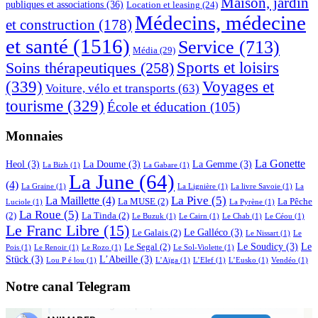
Maison, jardin
publiques et associations
(36)
Location et leasing
(24)
Médecins, médecine
et construction
(178)
et santé
(1516)
Service
(713)
Média
(29)
Sports et loisirs
Soins thérapeutiques
(258)
(339)
Voyages et
Voiture, vélo et transports
(63)
tourisme
(329)
École et éducation
(105)
Monnaies
La Gonette
Heol
(3)
La Doume
(3)
La Gemme
(3)
La Bizh
(1)
La Gabare
(1)
La June
(64)
(4)
La Graine
(1)
La Lignière
(1)
La livre Savoie
(1)
La
La Pive
(5)
La Maillette
(4)
La MUSE
(2)
La Pêche
Luciole
(1)
La Pyrène
(1)
La Roue
(5)
(2)
La Tinda
(2)
Le Buzuk
(1)
Le Cairn
(1)
Le Chab
(1)
Le Céou
(1)
Le Franc Libre
(15)
Le Galléco
(3)
Le Galais
(2)
Le Nissart
(1)
Le
Le Soudicy
(3)
Le
Le Segal
(2)
Pois
(1)
Le Renoir
(1)
Le Rozo
(1)
Le Sol-Violette
(1)
Stück
(3)
L’Abeille
(3)
Lou P é lou
(1)
L’Aïga
(1)
L’Elef
(1)
L’Eusko
(1)
Vendéo
(1)
Notre canal Telegram