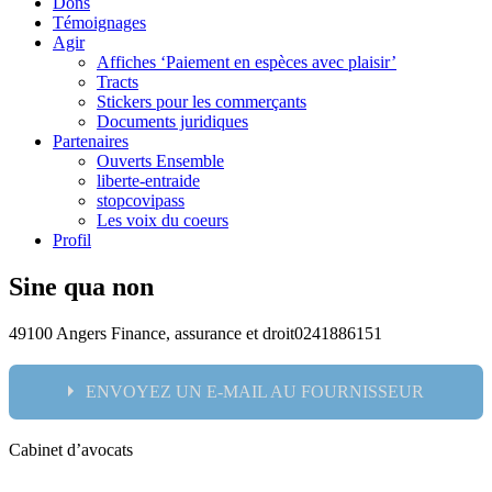
Dons
Témoignages
Agir
Affiches ‘Paiement en espèces avec plaisir’
Tracts
Stickers pour les commerçants
Documents juridiques
Partenaires
Ouverts Ensemble
liberte-entraide
stopcovipass
Les voix du coeurs
Profil
Sine qua non
49100 Angers
Finance, assurance et droit
0241886151
ENVOYEZ UN E-MAIL AU FOURNISSEUR
Cabinet d’avocats
Nom: