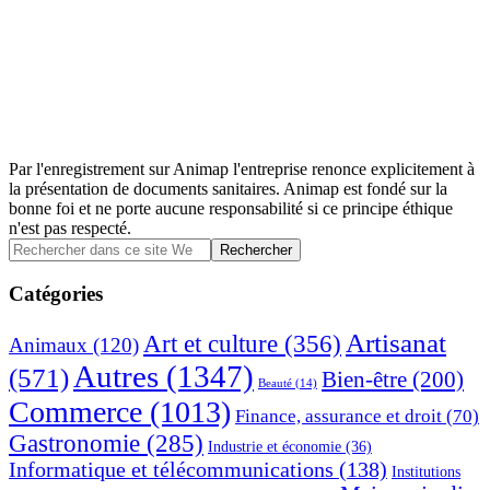
Par l'enregistrement sur Animap l'entreprise renonce explicitement à
la présentation de documents sanitaires. Animap est fondé sur la
bonne foi et ne porte aucune responsabilité si ce principe éthique
n'est pas respecté.
Barre
Rechercher
dans
latérale
ce
Catégories
principale
site
Web
Artisanat
Art et culture
(356)
Animaux
(120)
Autres
(1347)
(571)
Bien-être
(200)
Beauté
(14)
Commerce
(1013)
Finance, assurance et droit
(70)
Gastronomie
(285)
Industrie et économie
(36)
Informatique et télécommunications
(138)
Institutions