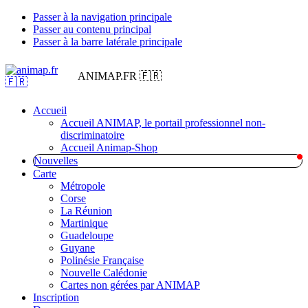
Passer à la navigation principale
Passer au contenu principal
Passer à la barre latérale principale
ANIMAP.FR 🇫🇷
Accueil
Accueil ANIMAP, le portail professionnel non-
discriminatoire
Accueil Animap-Shop
Nouvelles
Carte
Métropole
Corse
La Réunion
Martinique
Guadeloupe
Guyane
Polinésie Française
Nouvelle Calédonie
Cartes non gérées par ANIMAP
Inscription