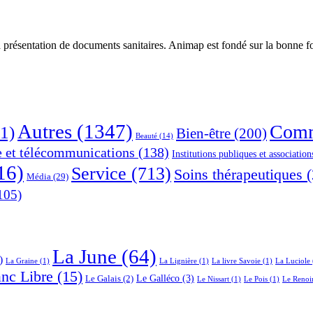
 présentation de documents sanitaires. Animap est fondé sur la bonne foi
Autres
(1347)
Comm
1)
Bien-être
(200)
Beauté
(14)
e et télécommunications
(138)
Institutions publiques et association
16)
Service
(713)
Soins thérapeutiques
(
Média
(29)
105)
La June
(64)
)
La Graine
(1)
La Lignière
(1)
La livre Savoie
(1)
La Luciole
anc Libre
(15)
Le Galléco
(3)
Le Galais
(2)
Le Nissart
(1)
Le Pois
(1)
Le Renoi