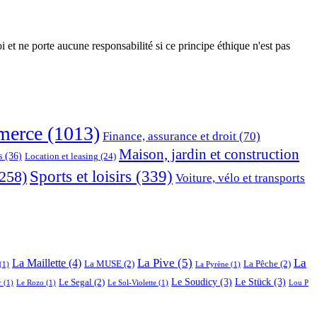
 et ne porte aucune responsabilité si ce principe éthique n'est pas
erce
(1013)
Finance, assurance et droit
(70)
Maison, jardin et construction
s
(36)
Location et leasing
(24)
Sports et loisirs
(339)
258)
Voiture, vélo et transports
La Pive
(5)
La
La Maillette
(4)
La MUSE
(2)
La Pêche
(2)
(1)
La Pyrène
(1)
Le Soudicy
(3)
Le Stück
(3)
Le Segal
(2)
r
(1)
Le Rozo
(1)
Le Sol-Violette
(1)
Lou P