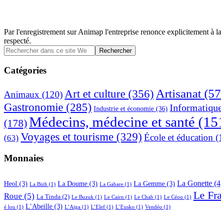
Par l'enregistrement sur Animap l'entreprise renonce explicitement à la
respecté.
Barre
Rechercher
dans
latérale
ce
Catégories
principale
site
Web
Artisanat
(57
Art et culture
(356)
Animaux
(120)
Gastronomie
(285)
Informatiqu
Industrie et économie
(36)
Médecins, médecine et santé
(15
(178)
Voyages et tourisme
(329)
École et éducation
(
(63)
Monnaies
La Gonette
(4
Heol
(3)
La Doume
(3)
La Gemme
(3)
La Bizh
(1)
La Gabare
(1)
Le Fr
Roue
(5)
La Tinda
(2)
Le Buzuk
(1)
Le Cairn
(1)
Le Chab
(1)
Le Céou
(1)
L’Abeille
(3)
é lou
(1)
L’Aïga
(1)
L’Elef
(1)
L’Eusko
(1)
Vendéo
(1)