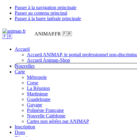
Passer à la navigation principale
Passer au contenu principal
Passer à la barre latérale principale
ANIMAP.FR 🇫🇷
Accueil
Accueil ANIMAP, le portail professionnel non-discrimina
Accueil Animap-Shop
Nouvelles
Carte
Métropole
Corse
La Réunion
Martinique
Guadeloupe
Guyane
Polinésie Française
Nouvelle Calédonie
Cartes non gérées par ANIMAP
Inscription
Dons