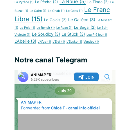
La Roue
(5)
La Pêche
(2)
La Tinda
(2)
La Pyrène
(1)
Le
Le Franc
Buzuk
(1)
Le Cairn
(1)
Le Chab
(1)
Le Céou
(1)
Libre
(15)
Le Galléco
(3)
Le Galais
(2)
Le Nissart
Le Segal
(2)
(1)
Le Pois
(1)
Le Renoir
(1)
Le Rozo
(1)
Le Sol-
Le Soudicy
(3)
Le Stück
(3)
Violette
(1)
Lou P é lou
(1)
L’Abeille
(3)
L’Aïga
(1)
L’Elef
(1)
L’Eusko
(1)
Vendéo
(1)
Notre canal Telegram