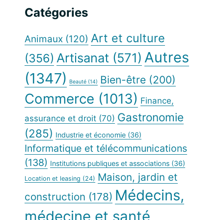
site
principale
Catégories
Web
Art et culture
Animaux
(120)
Autres
Artisanat
(571)
(356)
(1347)
Bien-être
(200)
Beauté
(14)
Commerce
(1013)
Finance,
Gastronomie
assurance et droit
(70)
(285)
Industrie et économie
(36)
Informatique et télécommunications
(138)
Institutions publiques et associations
(36)
Maison, jardin et
Location et leasing
(24)
Médecins,
construction
(178)
médecine et santé