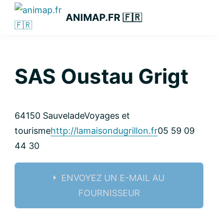
Passer
Passer
Passer
ANIMAP.FR 🇫🇷
à
au
à
la
contenu
la
navigation
principal
barre
principale
latérale
SAS Oustau Grigt
principale
64150 Sauvelade
Voyages et
tourisme
http://lamaisondugrillon.fr
05 59 09
44 30
ENVOYEZ UN E-MAIL AU
FOURNISSEUR