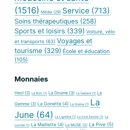
(1516)
Service
(713)
Média
(29)
Soins thérapeutiques
(258)
Sports et loisirs
(339)
Voiture, vélo
Voyages et
et transports
(63)
tourisme
(329)
École et éducation
(105)
Monnaies
Heol
(3)
La Doume
(3)
La
La Bizh
(1)
La Gabare
(1)
La
La Gonette
(4)
Gemme
(3)
La Graine
(1)
June
(64)
La Lignière
(1)
La livre Savoie
(1)
La
La Pive
(5)
La Maillette
(4)
La MUSE
(2)
Luciole
(1)