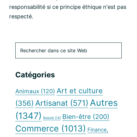
responsabilité si ce principe éthique n'est pas
respecté.
Barre
Rechercher
dans
latérale
ce
site
principale
Catégories
Web
Art et culture
Animaux
(120)
Autres
Artisanat
(571)
(356)
(1347)
Bien-être
(200)
Beauté
(14)
Commerce
(1013)
Finance,