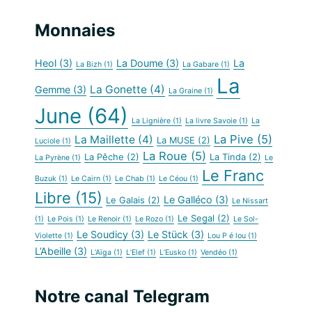
Monnaies
Heol
(3)
La Doume
(3)
La
La Bizh
(1)
La Gabare
(1)
La
La Gonette
(4)
Gemme
(3)
La Graine
(1)
June
(64)
La Lignière
(1)
La livre Savoie
(1)
La
La Pive
(5)
La Maillette
(4)
La MUSE
(2)
Luciole
(1)
La Roue
(5)
La Pêche
(2)
La Tinda
(2)
La Pyrène
(1)
Le
Le Franc
Buzuk
(1)
Le Cairn
(1)
Le Chab
(1)
Le Céou
(1)
Libre
(15)
Le Galléco
(3)
Le Galais
(2)
Le Nissart
Le Segal
(2)
(1)
Le Pois
(1)
Le Renoir
(1)
Le Rozo
(1)
Le Sol-
Le Soudicy
(3)
Le Stück
(3)
Violette
(1)
Lou P é lou
(1)
L’Abeille
(3)
L’Aïga
(1)
L’Elef
(1)
L’Eusko
(1)
Vendéo
(1)
Notre canal Telegram