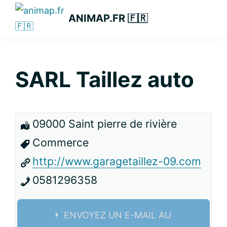
Passer
Passer
Passer
ANIMAP.FR 🇫🇷
à
au
à
la
contenu
la
navigation
principal
barre
principale
latérale
SARL Taillez auto
principale
09000 Saint pierre de rivière
Commerce
http://www.garagetaillez-09.com
0581296358
ENVOYEZ UN E-MAIL AU