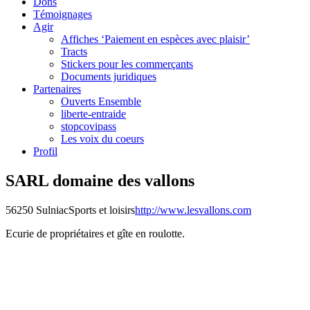
Dons
Témoignages
Agir
Affiches ‘Paiement en espèces avec plaisir’
Tracts
Stickers pour les commerçants
Documents juridiques
Partenaires
Ouverts Ensemble
liberte-entraide
stopcovipass
Les voix du coeurs
Profil
SARL domaine des vallons
56250 Sulniac
Sports et loisirs
http://www.lesvallons.com
Ecurie de propriétaires et gîte en roulotte.