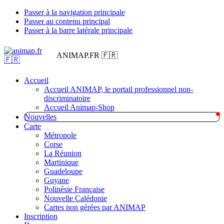
Passer à la navigation principale
Passer au contenu principal
Passer à la barre latérale principale
ANIMAP.FR 🇫🇷
Accueil
Accueil ANIMAP, le portail professionnel non-
discriminatoire
Accueil Animap-Shop
Nouvelles
Carte
Métropole
Corse
La Réunion
Martinique
Guadeloupe
Guyane
Polinésie Française
Nouvelle Calédonie
Cartes non gérées par ANIMAP
Inscription