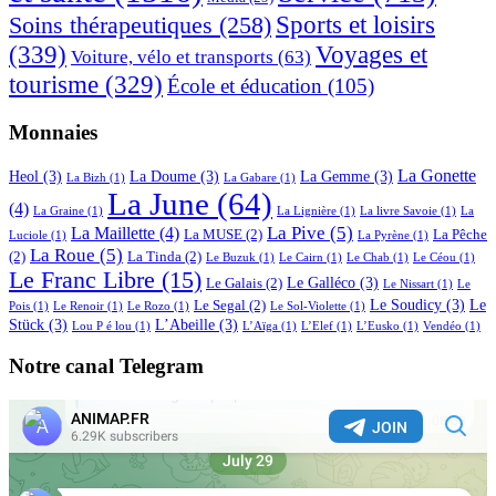
Sports et loisirs
Soins thérapeutiques
(258)
(339)
Voyages et
Voiture, vélo et transports
(63)
tourisme
(329)
École et éducation
(105)
Monnaies
La Gonette
Heol
(3)
La Doume
(3)
La Gemme
(3)
La Bizh
(1)
La Gabare
(1)
La June
(64)
(4)
La Graine
(1)
La Lignière
(1)
La livre Savoie
(1)
La
La Pive
(5)
La Maillette
(4)
La MUSE
(2)
La Pêche
Luciole
(1)
La Pyrène
(1)
La Roue
(5)
(2)
La Tinda
(2)
Le Buzuk
(1)
Le Cairn
(1)
Le Chab
(1)
Le Céou
(1)
Le Franc Libre
(15)
Le Galléco
(3)
Le Galais
(2)
Le Nissart
(1)
Le
Le Soudicy
(3)
Le
Le Segal
(2)
Pois
(1)
Le Renoir
(1)
Le Rozo
(1)
Le Sol-Violette
(1)
Stück
(3)
L’Abeille
(3)
Lou P é lou
(1)
L’Aïga
(1)
L’Elef
(1)
L’Eusko
(1)
Vendéo
(1)
Notre canal Telegram