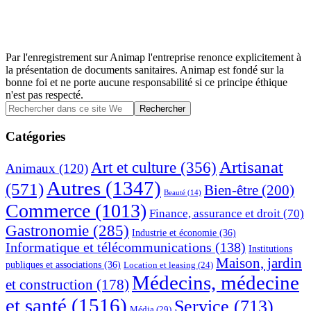
Par l'enregistrement sur Animap l'entreprise renonce explicitement à
la présentation de documents sanitaires. Animap est fondé sur la
bonne foi et ne porte aucune responsabilité si ce principe éthique
n'est pas respecté.
Barre
Rechercher
dans
latérale
ce
Catégories
principale
site
Web
Artisanat
Art et culture
(356)
Animaux
(120)
Autres
(1347)
(571)
Bien-être
(200)
Beauté
(14)
Commerce
(1013)
Finance, assurance et droit
(70)
Gastronomie
(285)
Industrie et économie
(36)
Informatique et télécommunications
(138)
Institutions
Maison, jardin
publiques et associations
(36)
Location et leasing
(24)
Médecins, médecine
et construction
(178)
et santé
(1516)
Service
(713)
Média
(29)