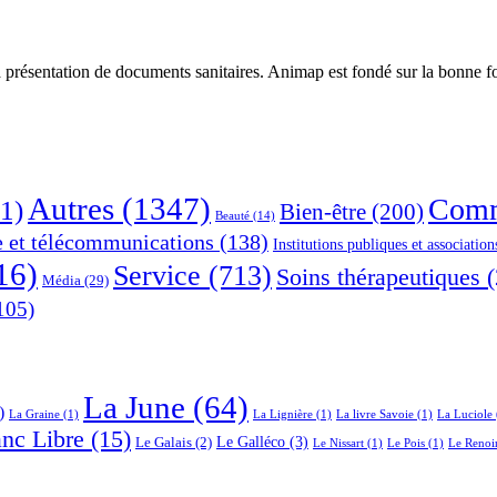
 présentation de documents sanitaires. Animap est fondé sur la bonne foi
Autres
(1347)
Comm
1)
Bien-être
(200)
Beauté
(14)
e et télécommunications
(138)
Institutions publiques et association
16)
Service
(713)
Soins thérapeutiques
(
Média
(29)
105)
La June
(64)
)
La Graine
(1)
La Lignière
(1)
La livre Savoie
(1)
La Luciole
anc Libre
(15)
Le Galléco
(3)
Le Galais
(2)
Le Nissart
(1)
Le Pois
(1)
Le Renoi