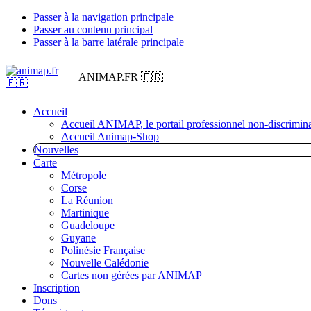
Passer à la navigation principale
Passer au contenu principal
Passer à la barre latérale principale
ANIMAP.FR 🇫🇷
Accueil
Accueil ANIMAP, le portail professionnel non-discrimina
Accueil Animap-Shop
Nouvelles
Carte
Métropole
Corse
La Réunion
Martinique
Guadeloupe
Guyane
Polinésie Française
Nouvelle Calédonie
Cartes non gérées par ANIMAP
Inscription
Dons