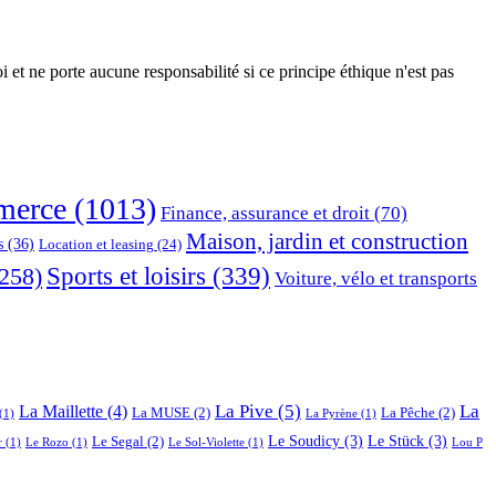
 et ne porte aucune responsabilité si ce principe éthique n'est pas
erce
(1013)
Finance, assurance et droit
(70)
Maison, jardin et construction
s
(36)
Location et leasing
(24)
Sports et loisirs
(339)
258)
Voiture, vélo et transports
La Pive
(5)
La
La Maillette
(4)
La MUSE
(2)
La Pêche
(2)
(1)
La Pyrène
(1)
Le Soudicy
(3)
Le Stück
(3)
Le Segal
(2)
r
(1)
Le Rozo
(1)
Le Sol-Violette
(1)
Lou P