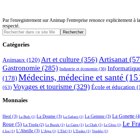
Par l'enregistrement sur Animap l'entreprise renonce explicitement à la
respecté.
Barre
Rechercher
dans
latérale
ce
Catégories
principale
site
Web
Artisanat
(57
Art et culture
(356)
Animaux
(120)
Gastronomie
(285)
Informatiqu
Industrie et économie
(36)
Médecins, médecine et santé
(15
(178)
Voyages et tourisme
(329)
École et éducation
(
(63)
Monnaies
La Gonette
(4
Heol
(3)
La Doume
(3)
La Gemme
(3)
La Bizh
(1)
La Gabare
(1)
Le Fr
Roue
(5)
La Tinda
(2)
Le Buzuk
(1)
Le Cairn
(1)
Le Chab
(1)
Le Céou
(1)
L’Abeille
(3)
é lou
(1)
L’Aïga
(1)
L’Elef
(1)
L’Eusko
(1)
Vendéo
(1)