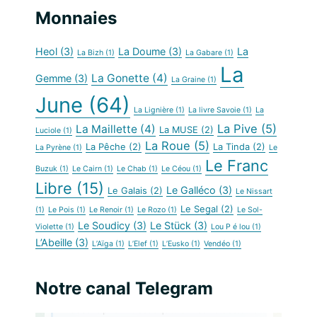
Monnaies
Heol
(3)
La Doume
(3)
La
La Bizh
(1)
La Gabare
(1)
La
La Gonette
(4)
Gemme
(3)
La Graine
(1)
June
(64)
La Lignière
(1)
La livre Savoie
(1)
La
La Pive
(5)
La Maillette
(4)
La MUSE
(2)
Luciole
(1)
La Roue
(5)
La Pêche
(2)
La Tinda
(2)
La Pyrène
(1)
Le
Le Franc
Buzuk
(1)
Le Cairn
(1)
Le Chab
(1)
Le Céou
(1)
Libre
(15)
Le Galléco
(3)
Le Galais
(2)
Le Nissart
Le Segal
(2)
(1)
Le Pois
(1)
Le Renoir
(1)
Le Rozo
(1)
Le Sol-
Le Soudicy
(3)
Le Stück
(3)
Violette
(1)
Lou P é lou
(1)
L’Abeille
(3)
L’Aïga
(1)
L’Elef
(1)
L’Eusko
(1)
Vendéo
(1)
Notre canal Telegram