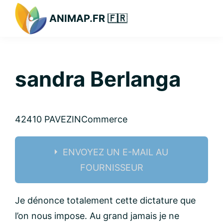
Passer
Passer
Passer
ANIMAP.FR 🇫🇷
à
au
à
la
contenu
la
navigation
principal
barre
principale
latérale
sandra Berlanga
principale
42410 PAVEZIN
Commerce
ENVOYEZ UN E-MAIL AU
FOURNISSEUR
Nom:
Je dénonce totalement cette dictature que
l’on nous impose. Au grand jamais je ne