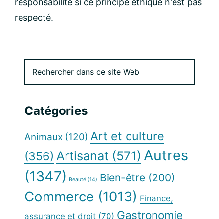
responsabilité si ce principe éthique n'est pas
respecté.
Barre
Rechercher
dans
latérale
ce
site
principale
Catégories
Web
Art et culture
Animaux
(120)
Autres
Artisanat
(571)
(356)
(1347)
Bien-être
(200)
Beauté
(14)
Commerce
(1013)
Finance,
Gastronomie
assurance et droit
(70)