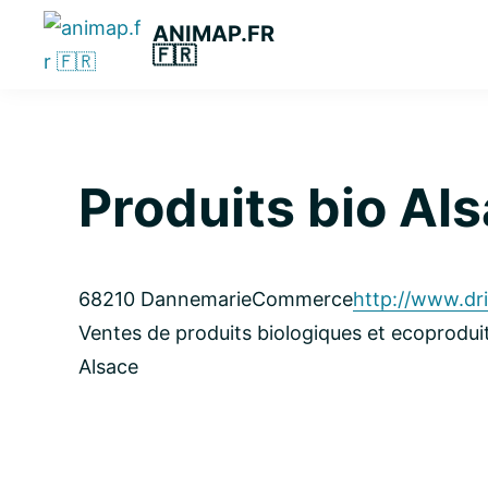
Passer
Passer
Passer
ANIMAP.FR
à
au
à
🇫🇷
la
contenu
la
navigation
principal
barre
principale
latérale
principale
Produits bio Al
68210 Dannemarie
Commerce
http://www.dri
Ventes de produits biologiques et ecoproduits
Alsace