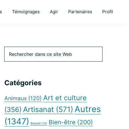
s
Témoignages
Agir
Partenaires
Profil
Barre
Rechercher
dans
ce
latérale
site
Web
Catégories
principale
Art et culture
Animaux
(120)
Autres
Artisanat
(571)
(356)
(1347)
Bien-être
(200)
Beauté
(14)