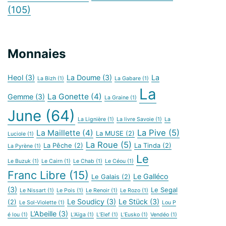
(105)
Monnaies
Heol
(3)
La Doume
(3)
La
La Bizh
(1)
La Gabare
(1)
La
La Gonette
(4)
Gemme
(3)
La Graine
(1)
June
(64)
La Lignière
(1)
La livre Savoie
(1)
La
La Pive
(5)
La Maillette
(4)
La MUSE
(2)
Luciole
(1)
La Roue
(5)
La Pêche
(2)
La Tinda
(2)
La Pyrène
(1)
Le
Le Buzuk
(1)
Le Cairn
(1)
Le Chab
(1)
Le Céou
(1)
Franc Libre
(15)
Le Galléco
Le Galais
(2)
(3)
Le Segal
Le Nissart
(1)
Le Pois
(1)
Le Renoir
(1)
Le Rozo
(1)
Le Soudicy
(3)
Le Stück
(3)
(2)
Le Sol-Violette
(1)
Lou P
L’Abeille
(3)
é lou
(1)
L’Aïga
(1)
L’Elef
(1)
L’Eusko
(1)
Vendéo
(1)