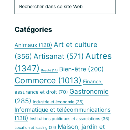
Barre
Rechercher
dans
latérale
ce
site
principale
Catégories
Web
Art et culture
Animaux
(120)
Autres
Artisanat
(571)
(356)
(1347)
Bien-être
(200)
Beauté
(14)
Commerce
(1013)
Finance,
Gastronomie
assurance et droit
(70)
(285)
Industrie et économie
(36)
Informatique et télécommunications
(138)
Institutions publiques et associations
(36)
Maison, jardin et
Location et leasing
(24)