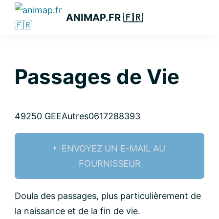
Passer
Passer
Passer
ANIMAP.FR 🇫🇷
à
au
à
la
contenu
la
navigation
principal
barre
principale
latérale
Passages de Vie
principale
49250 GEE
Autres
0617288393
ENVOYEZ UN E-MAIL AU
FOURNISSEUR
Nom:
Doula des passages, plus particulièrement de
la naissance et de la fin de vie.