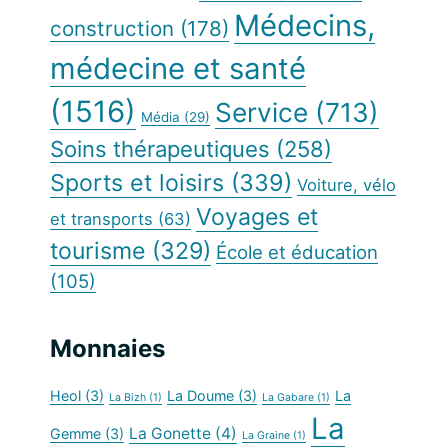
Médecins,
construction
(178)
médecine et santé
(1516)
Service
(713)
Média
(29)
Soins thérapeutiques
(258)
Sports et loisirs
(339)
Voiture, vélo
Voyages et
et transports
(63)
tourisme
(329)
École et éducation
(105)
Monnaies
Heol
(3)
La Doume
(3)
La
La Bizh
(1)
La Gabare
(1)
La
La Gonette
(4)
Gemme
(3)
La Graine
(1)