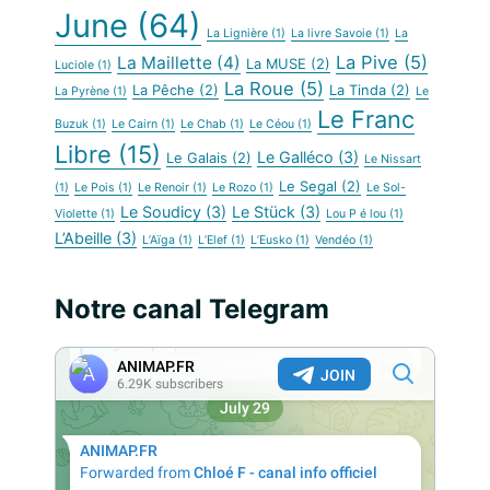
June
(64)
La Lignière
(1)
La livre Savoie
(1)
La
La Pive
(5)
La Maillette
(4)
La MUSE
(2)
Luciole
(1)
La Roue
(5)
La Pêche
(2)
La Tinda
(2)
La Pyrène
(1)
Le
Le Franc
Buzuk
(1)
Le Cairn
(1)
Le Chab
(1)
Le Céou
(1)
Libre
(15)
Le Galléco
(3)
Le Galais
(2)
Le Nissart
Le Segal
(2)
(1)
Le Pois
(1)
Le Renoir
(1)
Le Rozo
(1)
Le Sol-
Le Soudicy
(3)
Le Stück
(3)
Violette
(1)
Lou P é lou
(1)
L’Abeille
(3)
L’Aïga
(1)
L’Elef
(1)
L’Eusko
(1)
Vendéo
(1)
Notre canal Telegram