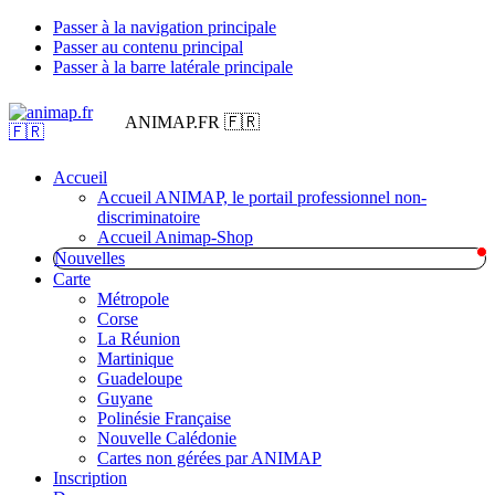
Passer à la navigation principale
Passer au contenu principal
Passer à la barre latérale principale
ANIMAP.FR 🇫🇷
Accueil
Accueil ANIMAP, le portail professionnel non-
discriminatoire
Accueil Animap-Shop
Nouvelles
Carte
Métropole
Corse
La Réunion
Martinique
Guadeloupe
Guyane
Polinésie Française
Nouvelle Calédonie
Cartes non gérées par ANIMAP
Inscription