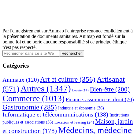
Par l'enregistrement sur Animap l'entreprise renonce explicitement à
la présentation de documents sanitaires. Animap est fondé sur la
bonne foi et ne porte aucune responsabilité si ce principe éthique
n'est pas respecté.
Barre
Rechercher
dans
latérale
ce
Catégories
principale
site
Web
Artisanat
Art et culture
(356)
Animaux
(120)
Autres
(1347)
(571)
Bien-être
(200)
Beauté
(14)
Commerce
(1013)
Finance, assurance et droit
(70)
Gastronomie
(285)
Industrie et économie
(36)
Informatique et télécommunications
(138)
Institutions
Maison, jardin
publiques et associations
(36)
Location et leasing
(24)
Médecins, médecine
et construction
(178)