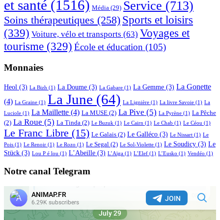
et santé
(1516)
Service
(713)
Média
(29)
Sports et loisirs
Soins thérapeutiques
(258)
(339)
Voyages et
Voiture, vélo et transports
(63)
tourisme
(329)
École et éducation
(105)
Monnaies
La Gonette
Heol
(3)
La Doume
(3)
La Gemme
(3)
La Bizh
(1)
La Gabare
(1)
La June
(64)
(4)
La Graine
(1)
La Lignière
(1)
La livre Savoie
(1)
La
La Pive
(5)
La Maillette
(4)
La MUSE
(2)
La Pêche
Luciole
(1)
La Pyrène
(1)
La Roue
(5)
(2)
La Tinda
(2)
Le Buzuk
(1)
Le Cairn
(1)
Le Chab
(1)
Le Céou
(1)
Le Franc Libre
(15)
Le Galléco
(3)
Le Galais
(2)
Le Nissart
(1)
Le
Le Soudicy
(3)
Le
Le Segal
(2)
Pois
(1)
Le Renoir
(1)
Le Rozo
(1)
Le Sol-Violette
(1)
Stück
(3)
L’Abeille
(3)
Lou P é lou
(1)
L’Aïga
(1)
L’Elef
(1)
L’Eusko
(1)
Vendéo
(1)
Notre canal Telegram