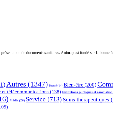
 présentation de documents sanitaires. Animap est fondé sur la bonne foi
Autres
(1347)
Comm
1)
Bien-être
(200)
Beauté
(14)
e et télécommunications
(138)
Institutions publiques et association
16)
Service
(713)
Soins thérapeutiques
(
Média
(29)
105)