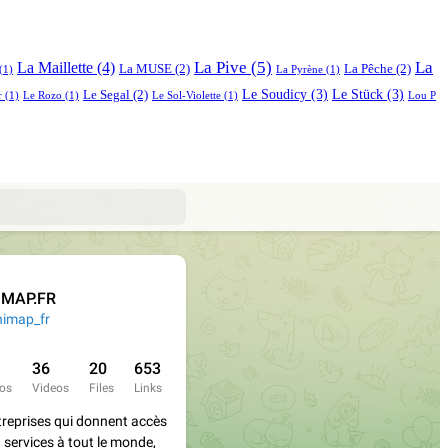
La Pive
(5)
La
La Maillette
(4)
La MUSE
(2)
La Pêche
(2)
(1)
La Pyrène
(1)
Le Soudicy
(3)
Le Stück
(3)
Le Segal
(2)
r
(1)
Le Rozo
(1)
Le Sol-Violette
(1)
Lou P