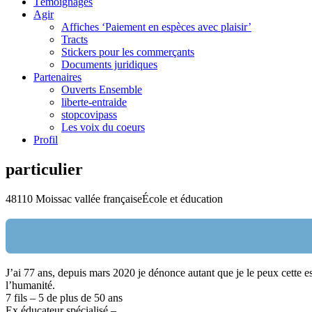
Témoignages
Agir
Affiches ‘Paiement en espèces avec plaisir’
Tracts
Stickers pour les commerçants
Documents juridiques
Partenaires
Ouverts Ensemble
liberte-entraide
stopcovipass
Les voix du coeurs
Profil
particulier
48110 Moissac vallée française
École et éducation
J’ai 77 ans, depuis mars 2020 je dénonce autant que je le peux cette es
Nom:
l’humanité.
7 fils – 5 de plus de 50 ans
email:
Ex éducateur spécialisé –