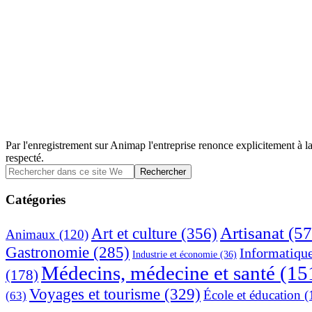
Par l'enregistrement sur Animap l'entreprise renonce explicitement à la
respecté.
Barre
Rechercher
dans
latérale
ce
Catégories
principale
site
Web
Artisanat
(57
Art et culture
(356)
Animaux
(120)
Gastronomie
(285)
Informatiqu
Industrie et économie
(36)
Médecins, médecine et santé
(15
(178)
Voyages et tourisme
(329)
École et éducation
(
(63)