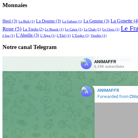
Monnaies
La Gonette
(4
Heol
(3)
La Doume
(3)
La Gemme
(3)
La Bizh
(1)
La Gabare
(1)
Le Fr
Roue
(5)
La Tinda
(2)
Le Buzuk
(1)
Le Cairn
(1)
Le Chab
(1)
Le Céou
(1)
L’Abeille
(3)
é lou
(1)
L’Aïga
(1)
L’Elef
(1)
L’Eusko
(1)
Vendéo
(1)
Notre canal Telegram