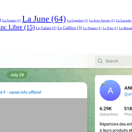
La June
(64)
)
La Graine
(1)
La Lignière
(1)
La livre Savoie
(1)
La Luciole
anc Libre
(15)
Le Galléco
(3)
Le Galais
(2)
Le Nissart
(1)
Le Pois
(1)
Le Renoi