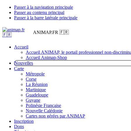
Passer à la navigation principale
Passer au contenu principal
Passer à la barre latérale principale
ANIMAP.FR 🇫🇷
Accueil
Accueil ANIMAP, le portail professionnel non-discrimina
Accueil Animap-Shop
Nouvelles
Carte
Métropole
Corse
La Réunion
Martinique
Guadeloupe
Guyane
Polinésie Française
Nouvelle Calédonie
Cartes non gérées par ANIMAP
Inscription
Dons