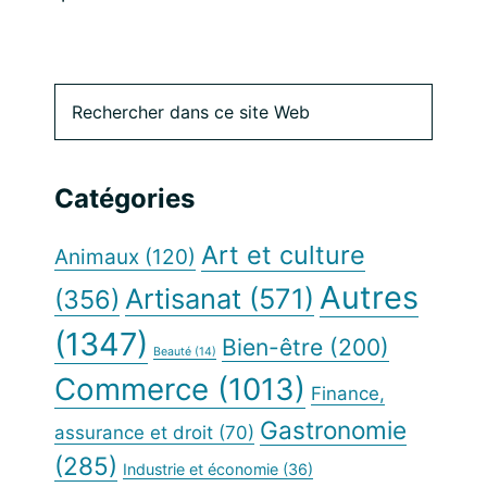
Barre
Rechercher
dans
latérale
ce
site
principale
Catégories
Web
Art et culture
Animaux
(120)
Autres
Artisanat
(571)
(356)
(1347)
Bien-être
(200)
Beauté
(14)
Commerce
(1013)
Finance,
Gastronomie
assurance et droit
(70)
(285)
Industrie et économie
(36)