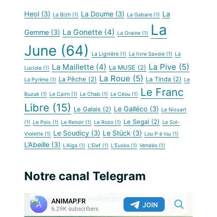
Heol
(3)
La Doume
(3)
La
La Bizh
(1)
La Gabare
(1)
La
La Gonette
(4)
Gemme
(3)
La Graine
(1)
June
(64)
La Lignière
(1)
La livre Savoie
(1)
La
La Pive
(5)
La Maillette
(4)
La MUSE
(2)
Luciole
(1)
La Roue
(5)
La Pêche
(2)
La Tinda
(2)
La Pyrène
(1)
Le
Le Franc
Buzuk
(1)
Le Cairn
(1)
Le Chab
(1)
Le Céou
(1)
Libre
(15)
Le Galléco
(3)
Le Galais
(2)
Le Nissart
Le Segal
(2)
(1)
Le Pois
(1)
Le Renoir
(1)
Le Rozo
(1)
Le Sol-
Le Soudicy
(3)
Le Stück
(3)
Violette
(1)
Lou P é lou
(1)
L’Abeille
(3)
L’Aïga
(1)
L’Elef
(1)
L’Eusko
(1)
Vendéo
(1)
Notre canal Telegram