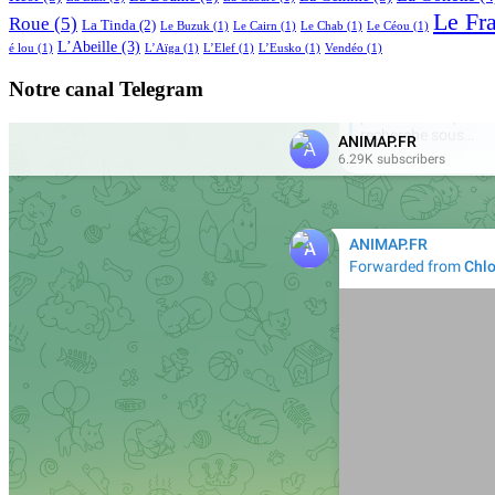
Le Fr
Roue
(5)
La Tinda
(2)
Le Buzuk
(1)
Le Cairn
(1)
Le Chab
(1)
Le Céou
(1)
L’Abeille
(3)
é lou
(1)
L’Aïga
(1)
L’Elef
(1)
L’Eusko
(1)
Vendéo
(1)
Notre canal Telegram