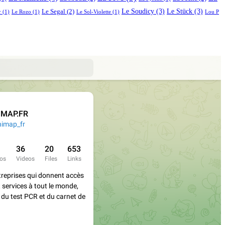
Le Soudicy
(3)
Le Stück
(3)
Le Segal
(2)
r
(1)
Le Rozo
(1)
Le Sol-Violette
(1)
Lou P