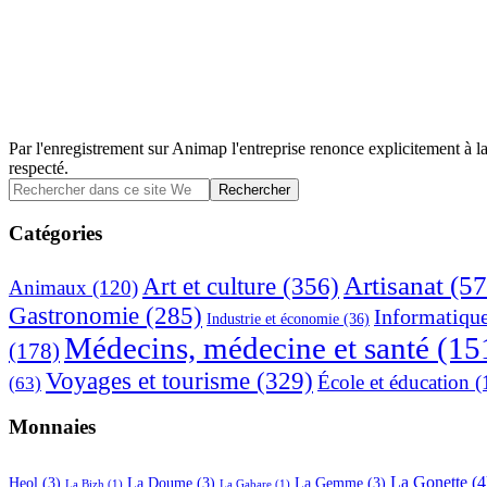
Par l'enregistrement sur Animap l'entreprise renonce explicitement à la
respecté.
Barre
Rechercher
dans
latérale
ce
Catégories
principale
site
Web
Artisanat
(57
Art et culture
(356)
Animaux
(120)
Gastronomie
(285)
Informatiqu
Industrie et économie
(36)
Médecins, médecine et santé
(15
(178)
Voyages et tourisme
(329)
École et éducation
(
(63)
Monnaies
La Gonette
(4
Heol
(3)
La Doume
(3)
La Gemme
(3)
La Bizh
(1)
La Gabare
(1)