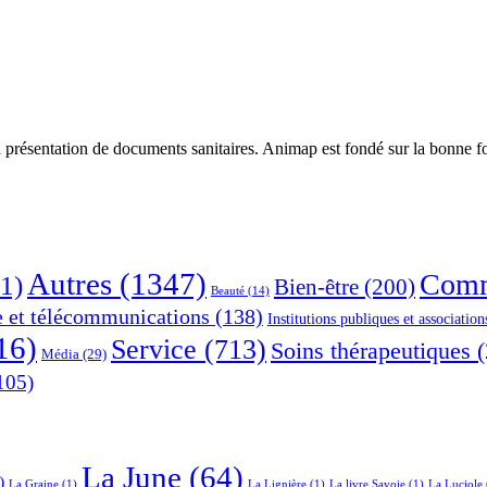
 présentation de documents sanitaires. Animap est fondé sur la bonne foi
Autres
(1347)
Comm
1)
Bien-être
(200)
Beauté
(14)
e et télécommunications
(138)
Institutions publiques et association
16)
Service
(713)
Soins thérapeutiques
(
Média
(29)
105)
La June
(64)
)
La Graine
(1)
La Lignière
(1)
La livre Savoie
(1)
La Luciole