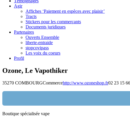
Témoignages
Agir
Affiches ‘Paiement en espèces avec plaisir’
Tracts
Stickers pour les commerçants
Documents juridiques
Partenaires
Ouverts Ensemble
liberte-entraide
stopcovipass
Les voix du coeurs
Profil
Ozone, Le Vapothiker
35270 COMBOURG
Commerce
http://www.ozoneshop.fr
02 23 15 6
Boutique spécialisée vape
Nom:
email: