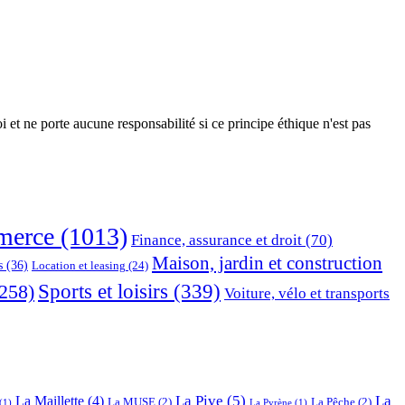
 et ne porte aucune responsabilité si ce principe éthique n'est pas
erce
(1013)
Finance, assurance et droit
(70)
Maison, jardin et construction
s
(36)
Location et leasing
(24)
Sports et loisirs
(339)
258)
Voiture, vélo et transports
La Pive
(5)
La
La Maillette
(4)
La MUSE
(2)
La Pêche
(2)
(1)
La Pyrène
(1)