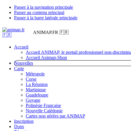
Passer à la navigation principale
Passer au contenu principal
Passer à la barre latérale principale
ANIMAP.FR 🇫🇷
Accueil
Accueil ANIMAP, le portail professionnel non-discrimina
Accueil Animap-Shop
Nouvelles
Carte
Métropole
Corse
La Réunion
Martinique
Guadeloupe
Guyane
Polinésie Française
Nouvelle Calédonie
Cartes non gérées par ANIMAP
Inscription
Dons