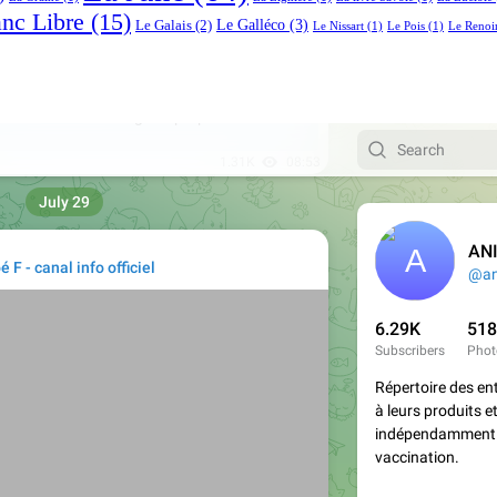
anc Libre
(15)
Le Galléco
(3)
Le Galais
(2)
Le Nissart
(1)
Le Pois
(1)
Le Renoi