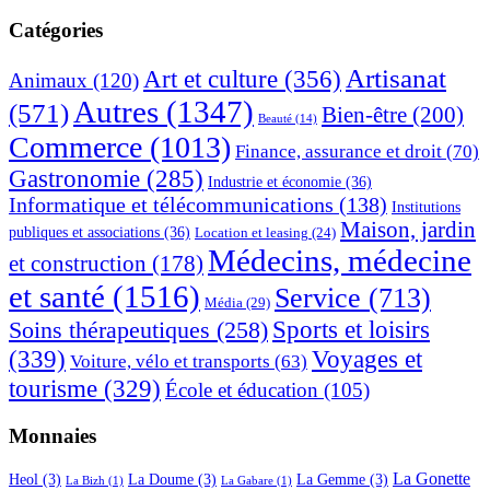
dans
latérale
ce
Catégories
principale
site
Web
Artisanat
Art et culture
(356)
Animaux
(120)
Autres
(1347)
(571)
Bien-être
(200)
Beauté
(14)
Commerce
(1013)
Finance, assurance et droit
(70)
Gastronomie
(285)
Industrie et économie
(36)
Informatique et télécommunications
(138)
Institutions
Maison, jardin
publiques et associations
(36)
Location et leasing
(24)
Médecins, médecine
et construction
(178)
et santé
(1516)
Service
(713)
Média
(29)
Sports et loisirs
Soins thérapeutiques
(258)
(339)
Voyages et
Voiture, vélo et transports
(63)
tourisme
(329)
École et éducation
(105)
Monnaies
La Gonette
Heol
(3)
La Doume
(3)
La Gemme
(3)
La Bizh
(1)
La Gabare
(1)