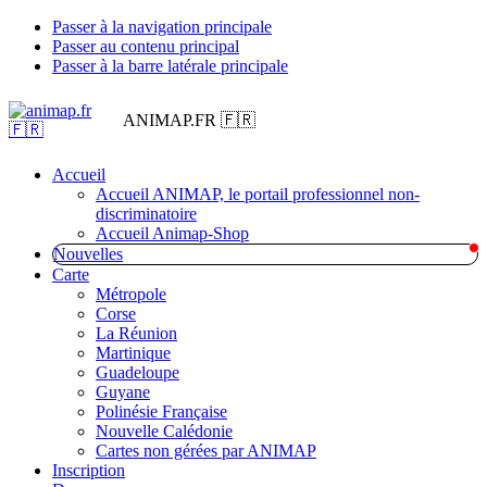
Passer à la navigation principale
Passer au contenu principal
Passer à la barre latérale principale
ANIMAP.FR 🇫🇷
Accueil
Accueil ANIMAP, le portail professionnel non-
discriminatoire
Accueil Animap-Shop
Nouvelles
Carte
Métropole
Corse
La Réunion
Martinique
Guadeloupe
Guyane
Polinésie Française
Nouvelle Calédonie
Cartes non gérées par ANIMAP
Inscription