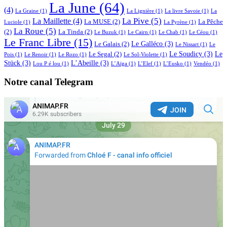
La June
(64)
(4)
La Graine
(1)
La Lignière
(1)
La livre Savoie
(1)
La
La Pive
(5)
La Maillette
(4)
La MUSE
(2)
La Pêche
Luciole
(1)
La Pyrène
(1)
La Roue
(5)
(2)
La Tinda
(2)
Le Buzuk
(1)
Le Cairn
(1)
Le Chab
(1)
Le Céou
(1)
Le Franc Libre
(15)
Le Galléco
(3)
Le Galais
(2)
Le Nissart
(1)
Le
Le Soudicy
(3)
Le
Le Segal
(2)
Pois
(1)
Le Renoir
(1)
Le Rozo
(1)
Le Sol-Violette
(1)
Stück
(3)
L’Abeille
(3)
Lou P é lou
(1)
L’Aïga
(1)
L’Elef
(1)
L’Eusko
(1)
Vendéo
(1)
Notre canal Telegram