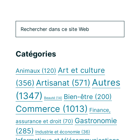
Barre
Rechercher
dans
latérale
ce
site
principale
Catégories
Web
Art et culture
Animaux
(120)
Autres
Artisanat
(571)
(356)
(1347)
Bien-être
(200)
Beauté
(14)
Commerce
(1013)
Finance,
Gastronomie
assurance et droit
(70)
(285)
Industrie et économie
(36)