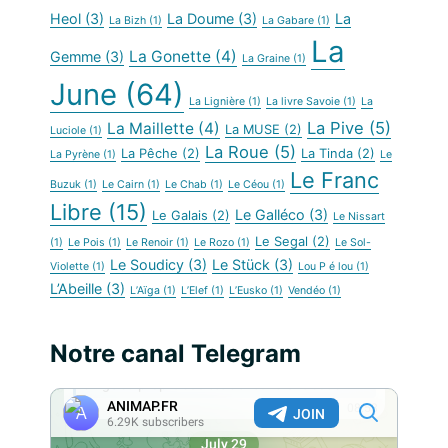
Heol
(3)
La Doume
(3)
La
La Bizh
(1)
La Gabare
(1)
La
La Gonette
(4)
Gemme
(3)
La Graine
(1)
June
(64)
La Lignière
(1)
La livre Savoie
(1)
La
La Pive
(5)
La Maillette
(4)
La MUSE
(2)
Luciole
(1)
La Roue
(5)
La Pêche
(2)
La Tinda
(2)
La Pyrène
(1)
Le
Le Franc
Buzuk
(1)
Le Cairn
(1)
Le Chab
(1)
Le Céou
(1)
Libre
(15)
Le Galléco
(3)
Le Galais
(2)
Le Nissart
Le Segal
(2)
(1)
Le Pois
(1)
Le Renoir
(1)
Le Rozo
(1)
Le Sol-
Le Soudicy
(3)
Le Stück
(3)
Violette
(1)
Lou P é lou
(1)
L’Abeille
(3)
L’Aïga
(1)
L’Elef
(1)
L’Eusko
(1)
Vendéo
(1)
Notre canal Telegram