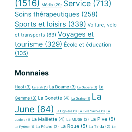
(1516)
Service
(713)
Média
(29)
Soins thérapeutiques
(258)
Sports et loisirs
(339)
Voiture, vélo
Voyages et
et transports
(63)
tourisme
(329)
École et éducation
(105)
Monnaies
Heol
(3)
La Doume
(3)
La
La Bizh
(1)
La Gabare
(1)
La
La Gonette
(4)
Gemme
(3)
La Graine
(1)
June
(64)
La Lignière
(1)
La livre Savoie
(1)
La
La Pive
(5)
La Maillette
(4)
La MUSE
(2)
Luciole
(1)
La Roue
(5)
La Pêche
(2)
La Tinda
(2)
La Pyrène
(1)
Le