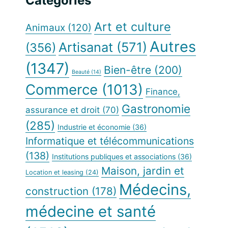
principale
Catégories
Web
Art et culture
Animaux
(120)
Autres
Artisanat
(571)
(356)
(1347)
Bien-être
(200)
Beauté
(14)
Commerce
(1013)
Finance,
Gastronomie
assurance et droit
(70)
(285)
Industrie et économie
(36)
Informatique et télécommunications
(138)
Institutions publiques et associations
(36)
Maison, jardin et
Location et leasing
(24)
Médecins,
construction
(178)
médecine et santé