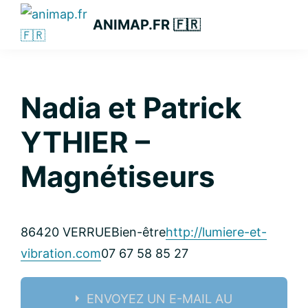
Passer
Passer
Passer
ANIMAP.FR 🇫🇷
à
au
à
la
contenu
la
navigation
principal
barre
principale
latérale
Nadia et Patrick
principale
YTHIER –
Magnétiseurs
86420 VERRUE
Bien-être
http://lumiere-et-
vibration.com
07 67 58 85 27
ENVOYEZ UN E-MAIL AU