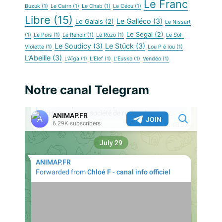
Le Franc
Buzuk
(1)
Le Cairn
(1)
Le Chab
(1)
Le Céou
(1)
Libre
(15)
Le Galléco
(3)
Le Galais
(2)
Le Nissart
Le Segal
(2)
(1)
Le Pois
(1)
Le Renoir
(1)
Le Rozo
(1)
Le Sol-
Le Soudicy
(3)
Le Stück
(3)
Violette
(1)
Lou P é lou
(1)
L’Abeille
(3)
L’Aïga
(1)
L’Elef
(1)
L’Eusko
(1)
Vendéo
(1)
Notre canal Telegram