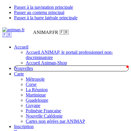
Passer à la navigation principale
Passer au contenu principal
Passer à la barre latérale principale
ANIMAP.FR 🇫🇷
Accueil
Accueil ANIMAP, le portail professionnel non-
discriminatoire
Accueil Animap-Shop
Nouvelles
Carte
Métropole
Corse
La Réunion
Martinique
Guadeloupe
Guyane
Polinésie Française
Nouvelle Calédonie
Cartes non gérées par ANIMAP
Inscription