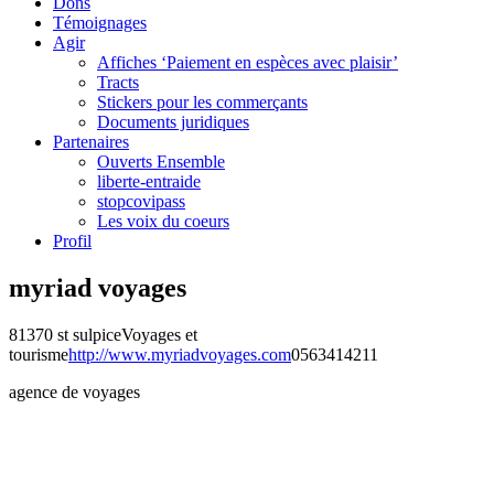
Dons
Témoignages
Agir
Affiches ‘Paiement en espèces avec plaisir’
Tracts
Stickers pour les commerçants
Documents juridiques
Partenaires
Ouverts Ensemble
liberte-entraide
stopcovipass
Les voix du coeurs
Profil
myriad voyages
81370 st sulpice
Voyages et
tourisme
http://www.myriadvoyages.com
0563414211
agence de voyages