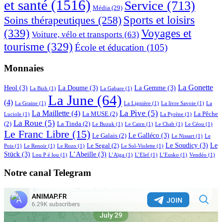
et santé
(1516)
Service
(713)
Média
(29)
Sports et loisirs
Soins thérapeutiques
(258)
(339)
Voyages et
Voiture, vélo et transports
(63)
tourisme
(329)
École et éducation
(105)
Monnaies
La Gonette
Heol
(3)
La Doume
(3)
La Gemme
(3)
La Bizh
(1)
La Gabare
(1)
La June
(64)
(4)
La Graine
(1)
La Lignière
(1)
La livre Savoie
(1)
La
La Pive
(5)
La Maillette
(4)
La MUSE
(2)
La Pêche
Luciole
(1)
La Pyrène
(1)
La Roue
(5)
(2)
La Tinda
(2)
Le Buzuk
(1)
Le Cairn
(1)
Le Chab
(1)
Le Céou
(1)
Le Franc Libre
(15)
Le Galléco
(3)
Le Galais
(2)
Le Nissart
(1)
Le
Le Soudicy
(3)
Le
Le Segal
(2)
Pois
(1)
Le Renoir
(1)
Le Rozo
(1)
Le Sol-Violette
(1)
Stück
(3)
L’Abeille
(3)
Lou P é lou
(1)
L’Aïga
(1)
L’Elef
(1)
L’Eusko
(1)
Vendéo
(1)
Notre canal Telegram