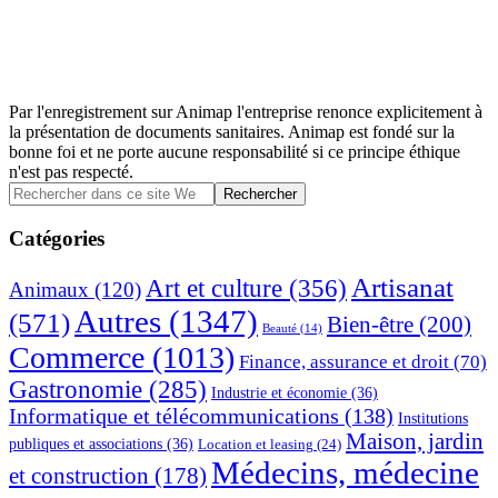
Par l'enregistrement sur Animap l'entreprise renonce explicitement à
la présentation de documents sanitaires. Animap est fondé sur la
bonne foi et ne porte aucune responsabilité si ce principe éthique
n'est pas respecté.
Barre
Rechercher
dans
latérale
ce
Catégories
principale
site
Web
Artisanat
Art et culture
(356)
Animaux
(120)
Autres
(1347)
(571)
Bien-être
(200)
Beauté
(14)
Commerce
(1013)
Finance, assurance et droit
(70)
Gastronomie
(285)
Industrie et économie
(36)
Informatique et télécommunications
(138)
Institutions
Maison, jardin
publiques et associations
(36)
Location et leasing
(24)
Médecins, médecine
et construction
(178)