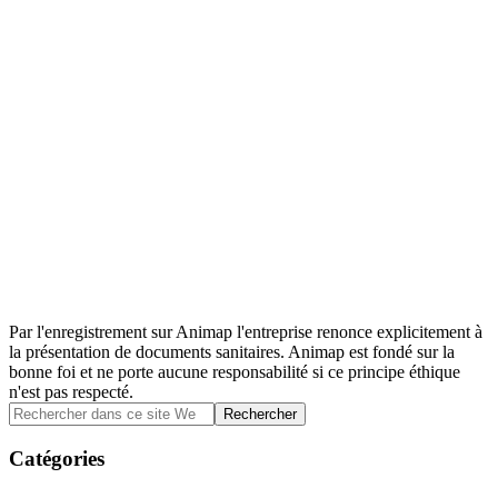
Par l'enregistrement sur Animap l'entreprise renonce explicitement à
la présentation de documents sanitaires. Animap est fondé sur la
bonne foi et ne porte aucune responsabilité si ce principe éthique
n'est pas respecté.
Barre
Rechercher
dans
latérale
ce
Catégories
principale
site
Web