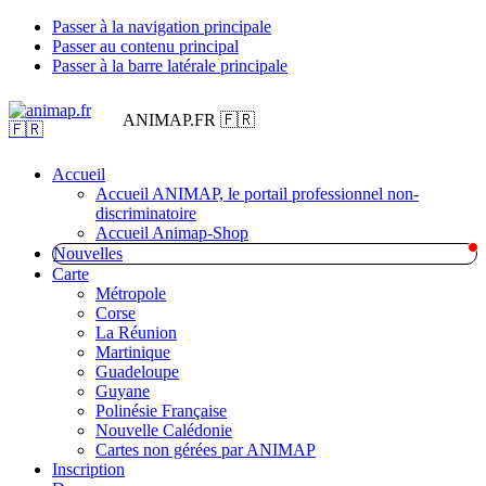
Passer à la navigation principale
Passer au contenu principal
Passer à la barre latérale principale
ANIMAP.FR 🇫🇷
Accueil
Accueil ANIMAP, le portail professionnel non-
discriminatoire
Accueil Animap-Shop
Nouvelles
Carte
Métropole
Corse
La Réunion
Martinique
Guadeloupe
Guyane
Polinésie Française
Nouvelle Calédonie
Cartes non gérées par ANIMAP
Inscription