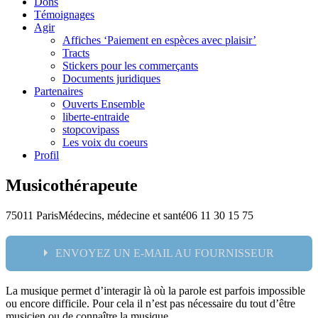
Dons
Témoignages
Agir
Affiches ‘Paiement en espèces avec plaisir’
Tracts
Stickers pour les commerçants
Documents juridiques
Partenaires
Ouverts Ensemble
liberte-entraide
stopcovipass
Les voix du coeurs
Profil
Musicothérapeute
75011 Paris
Médecins, médecine et santé
06 11 30 15 75
ENVOYEZ UN E-MAIL AU FOURNISSEUR
La musique permet d’interagir là où la parole est parfois impossible
Nom:
ou encore difficile. Pour cela il n’est pas nécessaire du tout d’être
musicien ou de connaître la musique.