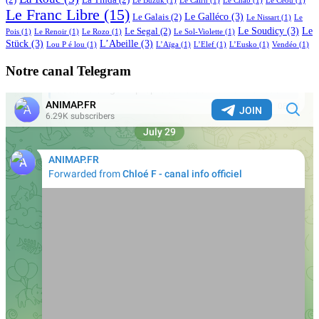
(2)
La Tinda
(2)
Le Buzuk
(1)
Le Cairn
(1)
Le Chab
(1)
Le Céou
(1)
Le Franc Libre
(15)
Le Galléco
(3)
Le Galais
(2)
Le Nissart
(1)
Le
Le Soudicy
(3)
Le
Le Segal
(2)
Pois
(1)
Le Renoir
(1)
Le Rozo
(1)
Le Sol-Violette
(1)
Stück
(3)
L’Abeille
(3)
Lou P é lou
(1)
L’Aïga
(1)
L’Elef
(1)
L’Eusko
(1)
Vendéo
(1)
Notre canal Telegram