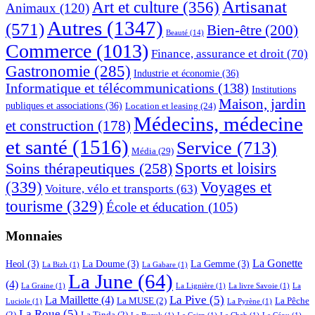
Artisanat
Art et culture
(356)
Animaux
(120)
Autres
(1347)
(571)
Bien-être
(200)
Beauté
(14)
Commerce
(1013)
Finance, assurance et droit
(70)
Gastronomie
(285)
Industrie et économie
(36)
Informatique et télécommunications
(138)
Institutions
Maison, jardin
publiques et associations
(36)
Location et leasing
(24)
Médecins, médecine
et construction
(178)
et santé
(1516)
Service
(713)
Média
(29)
Sports et loisirs
Soins thérapeutiques
(258)
(339)
Voyages et
Voiture, vélo et transports
(63)
tourisme
(329)
École et éducation
(105)
Monnaies
La Gonette
Heol
(3)
La Doume
(3)
La Gemme
(3)
La Bizh
(1)
La Gabare
(1)
La June
(64)
(4)
La Graine
(1)
La Lignière
(1)
La livre Savoie
(1)
La
La Pive
(5)
La Maillette
(4)
La MUSE
(2)
La Pêche
Luciole
(1)
La Pyrène
(1)
La Roue
(5)