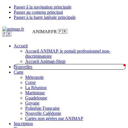
Passer à la navigation principale
Passer au contenu principal
Passer à la barre latérale principale
ANIMAP.FR 🇫🇷
Accueil
Accueil ANIMAP, le portail professionnel non-
discriminatoire
Accueil Animap-Shop
Nouvelles
Carte
Métropole
Corse
La Réunion
Martinique
Guadeloupe
Guyane
Polinésie Française
Nouvelle Calédonie
Cartes non gérées par ANIMAP
Inscription