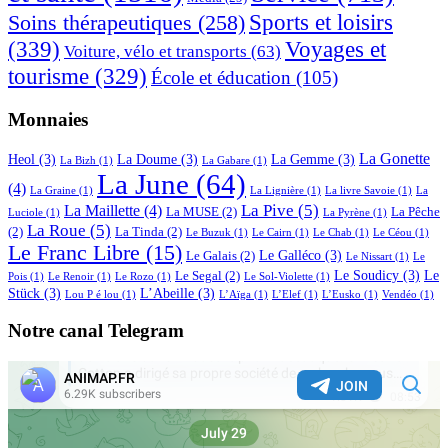
Sports et loisirs
Soins thérapeutiques
(258)
(339)
Voyages et
Voiture, vélo et transports
(63)
tourisme
(329)
École et éducation
(105)
Monnaies
La Gonette
Heol
(3)
La Doume
(3)
La Gemme
(3)
La Bizh
(1)
La Gabare
(1)
La June
(64)
(4)
La Graine
(1)
La Lignière
(1)
La livre Savoie
(1)
La
La Pive
(5)
La Maillette
(4)
La MUSE
(2)
La Pêche
Luciole
(1)
La Pyrène
(1)
La Roue
(5)
(2)
La Tinda
(2)
Le Buzuk
(1)
Le Cairn
(1)
Le Chab
(1)
Le Céou
(1)
Le Franc Libre
(15)
Le Galléco
(3)
Le Galais
(2)
Le Nissart
(1)
Le
Le Soudicy
(3)
Le
Le Segal
(2)
Pois
(1)
Le Renoir
(1)
Le Rozo
(1)
Le Sol-Violette
(1)
Stück
(3)
L’Abeille
(3)
Lou P é lou
(1)
L’Aïga
(1)
L’Elef
(1)
L’Eusko
(1)
Vendéo
(1)
Notre canal Telegram