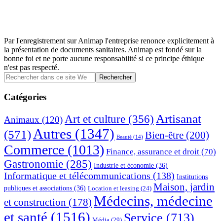
Par l'enregistrement sur Animap l'entreprise renonce explicitement à
la présentation de documents sanitaires. Animap est fondé sur la
bonne foi et ne porte aucune responsabilité si ce principe éthique
n'est pas respecté.
Barre
Rechercher
dans
latérale
ce
Catégories
principale
site
Web
Artisanat
Art et culture
(356)
Animaux
(120)
Autres
(1347)
(571)
Bien-être
(200)
Beauté
(14)
Commerce
(1013)
Finance, assurance et droit
(70)
Gastronomie
(285)
Industrie et économie
(36)
Informatique et télécommunications
(138)
Institutions
Maison, jardin
publiques et associations
(36)
Location et leasing
(24)
Médecins, médecine
et construction
(178)
et santé
(1516)
Service
(713)
Média
(29)