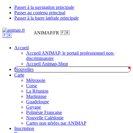
Passer à la navigation principale
Passer au contenu principal
Passer à la barre latérale principale
ANIMAP.FR 🇫🇷
Accueil
Accueil ANIMAP, le portail professionnel non-
discriminatoire
Accueil Animap-Shop
Nouvelles
Carte
Métropole
Corse
La Réunion
Martinique
Guadeloupe
Guyane
Polinésie Française
Nouvelle Calédonie
Cartes non gérées par ANIMAP
Inscription