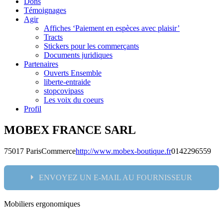
Dons
Témoignages
Agir
Affiches ‘Paiement en espèces avec plaisir’
Tracts
Stickers pour les commerçants
Documents juridiques
Partenaires
Ouverts Ensemble
liberte-entraide
stopcovipass
Les voix du coeurs
Profil
MOBEX FRANCE SARL
75017 Paris
Commerce
http://www.mobex-boutique.fr
0142296559
ENVOYEZ UN E-MAIL AU FOURNISSEUR
Mobiliers ergonomiques
Nom: