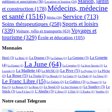
Maison, jardin
publiques et associations
(36)
Location et leasing
(24)
Médecins, médecine
et construction
(178)
et santé
(1516)
Service
(713)
Média
(29)
Sports et loisirs
Soins thérapeutiques
(258)
(339)
Voyages et
Voiture, vélo et transports
(63)
tourisme
(329)
École et éducation
(105)
Monnaies
La Gonette
Heol
(3)
La Doume
(3)
La Gemme
(3)
La Bizh
(1)
La Gabare
(1)
La June
(64)
(4)
La Graine
(1)
La Lignière
(1)
La livre Savoie
(1)
La
La Pive
(5)
La Maillette
(4)
La MUSE
(2)
La Pêche
Luciole
(1)
La Pyrène
(1)
La Roue
(5)
(2)
La Tinda
(2)
Le Buzuk
(1)
Le Cairn
(1)
Le Chab
(1)
Le Céou
(1)
Le Franc Libre
(15)
Le Galléco
(3)
Le Galais
(2)
Le Nissart
(1)
Le
Le Soudicy
(3)
Le
Le Segal
(2)
Pois
(1)
Le Renoir
(1)
Le Rozo
(1)
Le Sol-Violette
(1)
Stück
(3)
L’Abeille
(3)
Lou P é lou
(1)
L’Aïga
(1)
L’Elef
(1)
L’Eusko
(1)
Vendéo
(1)
Notre canal Telegram