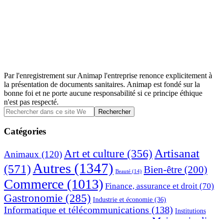
Par l'enregistrement sur Animap l'entreprise renonce explicitement à
la présentation de documents sanitaires. Animap est fondé sur la
bonne foi et ne porte aucune responsabilité si ce principe éthique
n'est pas respecté.
Barre
Rechercher
dans
latérale
ce
Catégories
principale
site
Web
Artisanat
Art et culture
(356)
Animaux
(120)
Autres
(1347)
(571)
Bien-être
(200)
Beauté
(14)
Commerce
(1013)
Finance, assurance et droit
(70)
Gastronomie
(285)
Industrie et économie
(36)
Informatique et télécommunications
(138)
Institutions