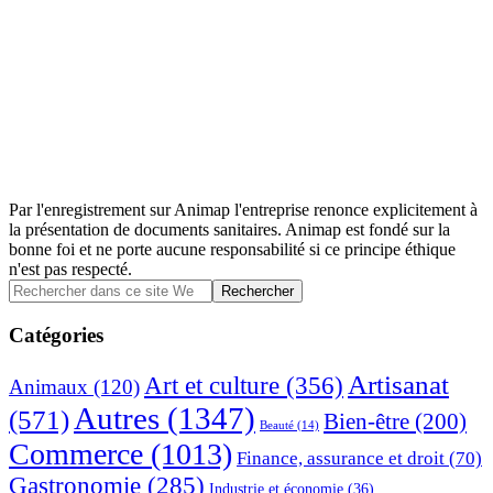
Par l'enregistrement sur Animap l'entreprise renonce explicitement à
la présentation de documents sanitaires. Animap est fondé sur la
bonne foi et ne porte aucune responsabilité si ce principe éthique
n'est pas respecté.
Barre
Rechercher
dans
latérale
ce
Catégories
principale
site
Web
Artisanat
Art et culture
(356)
Animaux
(120)
Autres
(1347)
(571)
Bien-être
(200)
Beauté
(14)
Commerce
(1013)
Finance, assurance et droit
(70)
Gastronomie
(285)
Industrie et économie
(36)