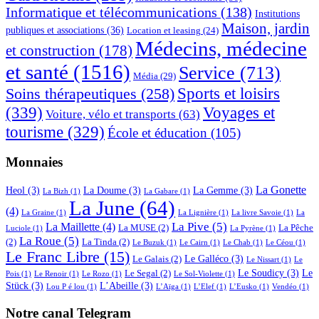
Informatique et télécommunications
(138)
Institutions
Maison, jardin
publiques et associations
(36)
Location et leasing
(24)
Médecins, médecine
et construction
(178)
et santé
(1516)
Service
(713)
Média
(29)
Sports et loisirs
Soins thérapeutiques
(258)
(339)
Voyages et
Voiture, vélo et transports
(63)
tourisme
(329)
École et éducation
(105)
Monnaies
La Gonette
Heol
(3)
La Doume
(3)
La Gemme
(3)
La Bizh
(1)
La Gabare
(1)
La June
(64)
(4)
La Graine
(1)
La Lignière
(1)
La livre Savoie
(1)
La
La Pive
(5)
La Maillette
(4)
La MUSE
(2)
La Pêche
Luciole
(1)
La Pyrène
(1)
La Roue
(5)
(2)
La Tinda
(2)
Le Buzuk
(1)
Le Cairn
(1)
Le Chab
(1)
Le Céou
(1)
Le Franc Libre
(15)
Le Galléco
(3)
Le Galais
(2)
Le Nissart
(1)
Le
Le Soudicy
(3)
Le
Le Segal
(2)
Pois
(1)
Le Renoir
(1)
Le Rozo
(1)
Le Sol-Violette
(1)
Stück
(3)
L’Abeille
(3)
Lou P é lou
(1)
L’Aïga
(1)
L’Elef
(1)
L’Eusko
(1)
Vendéo
(1)
Notre canal Telegram