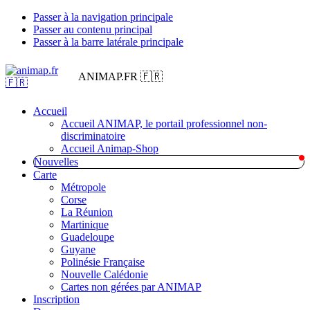
Passer à la navigation principale
Passer au contenu principal
Passer à la barre latérale principale
ANIMAP.FR 🇫🇷
Accueil
Accueil ANIMAP, le portail professionnel non-
discriminatoire
Accueil Animap-Shop
Nouvelles
Carte
Métropole
Corse
La Réunion
Martinique
Guadeloupe
Guyane
Polinésie Française
Nouvelle Calédonie
Cartes non gérées par ANIMAP
Inscription