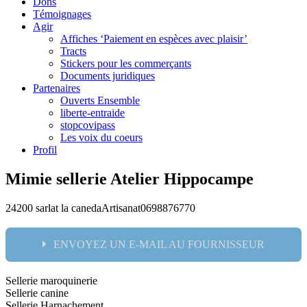
Dons
Témoignages
Agir
Affiches ‘Paiement en espèces avec plaisir’
Tracts
Stickers pour les commerçants
Documents juridiques
Partenaires
Ouverts Ensemble
liberte-entraide
stopcovipass
Les voix du coeurs
Profil
Mimie sellerie Atelier Hippocampe
24200 sarlat la caneda
Artisanat
0698876770
ENVOYEZ UN E-MAIL AU FOURNISSEUR
Sellerie maroquinerie
Nom:
Sellerie canine
Sellerie Harnachement