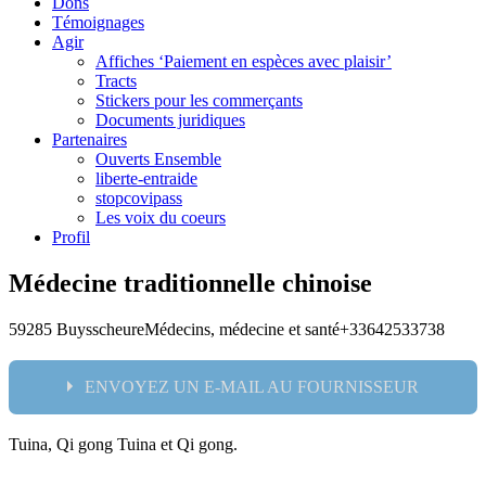
Dons
Témoignages
Agir
Affiches ‘Paiement en espèces avec plaisir’
Tracts
Stickers pour les commerçants
Documents juridiques
Partenaires
Ouverts Ensemble
liberte-entraide
stopcovipass
Les voix du coeurs
Profil
Médecine traditionnelle chinoise
59285 Buysscheure
Médecins, médecine et santé
+33642533738
ENVOYEZ UN E-MAIL AU FOURNISSEUR
Tuina, Qi gong Tuina et Qi gong.
Nom: