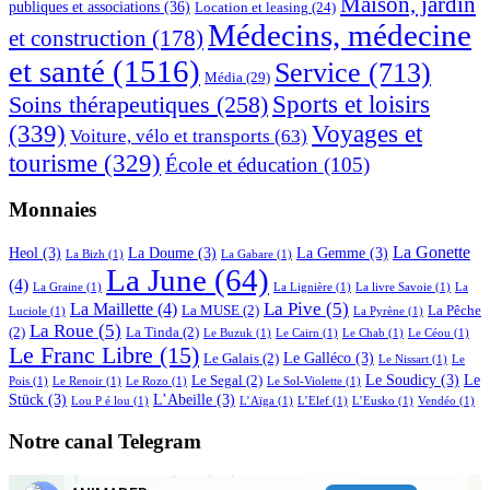
Maison, jardin
publiques et associations
(36)
Location et leasing
(24)
Médecins, médecine
et construction
(178)
et santé
(1516)
Service
(713)
Média
(29)
Sports et loisirs
Soins thérapeutiques
(258)
(339)
Voyages et
Voiture, vélo et transports
(63)
tourisme
(329)
École et éducation
(105)
Monnaies
La Gonette
Heol
(3)
La Doume
(3)
La Gemme
(3)
La Bizh
(1)
La Gabare
(1)
La June
(64)
(4)
La Graine
(1)
La Lignière
(1)
La livre Savoie
(1)
La
La Pive
(5)
La Maillette
(4)
La MUSE
(2)
La Pêche
Luciole
(1)
La Pyrène
(1)
La Roue
(5)
(2)
La Tinda
(2)
Le Buzuk
(1)
Le Cairn
(1)
Le Chab
(1)
Le Céou
(1)
Le Franc Libre
(15)
Le Galléco
(3)
Le Galais
(2)
Le Nissart
(1)
Le
Le Soudicy
(3)
Le
Le Segal
(2)
Pois
(1)
Le Renoir
(1)
Le Rozo
(1)
Le Sol-Violette
(1)
Stück
(3)
L’Abeille
(3)
Lou P é lou
(1)
L’Aïga
(1)
L’Elef
(1)
L’Eusko
(1)
Vendéo
(1)
Notre canal Telegram