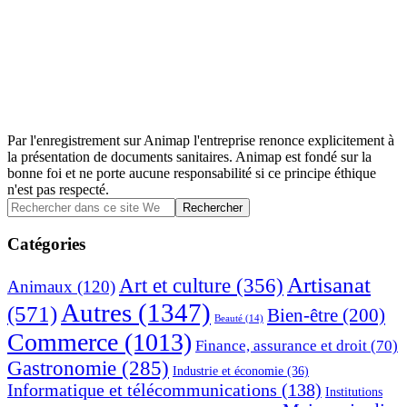
Par l'enregistrement sur Animap l'entreprise renonce explicitement à
la présentation de documents sanitaires. Animap est fondé sur la
bonne foi et ne porte aucune responsabilité si ce principe éthique
n'est pas respecté.
Barre
Rechercher
dans
latérale
ce
Catégories
principale
site
Web
Artisanat
Art et culture
(356)
Animaux
(120)
Autres
(1347)
(571)
Bien-être
(200)
Beauté
(14)
Commerce
(1013)
Finance, assurance et droit
(70)
Gastronomie
(285)
Industrie et économie
(36)
Informatique et télécommunications
(138)
Institutions