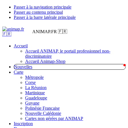
Passer à la navigation principale
Passer au contenu principal
Passer à la barre latérale principale
ANIMAP.FR 🇫🇷
Accueil
Accueil ANIMAP, le portail professionnel non-
discriminatoire
Accueil Animap-Shop
Nouvelles
Carte
Métropole
Corse
La Réunion
Martinique
Guadeloupe
Guyane
Polinésie Française
Nouvelle Calédonie
Cartes non gérées par ANIMAP
Inscription