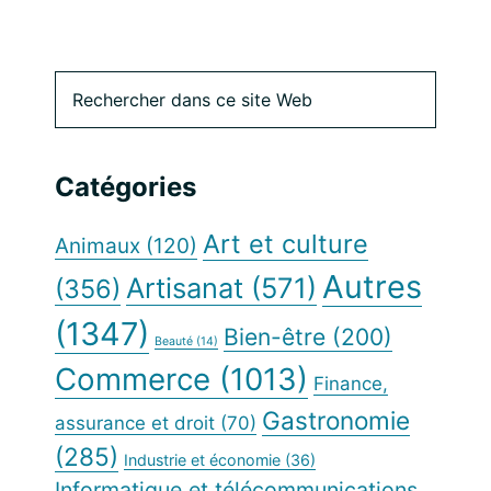
Barre
Rechercher
dans
latérale
ce
site
principale
Catégories
Web
Art et culture
Animaux
(120)
Autres
Artisanat
(571)
(356)
(1347)
Bien-être
(200)
Beauté
(14)
Commerce
(1013)
Finance,
Gastronomie
assurance et droit
(70)
(285)
Industrie et économie
(36)
Informatique et télécommunications