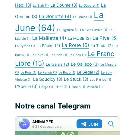
Heol
(3)
La Doume
(3)
La
La Bizh
(1)
La Gabare
(1)
La
La Gonette
(4)
Gemme
(3)
La Graine
(1)
June
(64)
La Lignière
(1)
La livre Savoie
(1)
La
La Pive
(5)
La Maillette
(4)
La MUSE
(2)
Luciole
(1)
La Roue
(5)
La Pêche
(2)
La Tinda
(2)
La Pyrène
(1)
Le
Le Franc
Buzuk
(1)
Le Cairn
(1)
Le Chab
(1)
Le Céou
(1)
Libre
(15)
Le Galléco
(3)
Le Galais
(2)
Le Nissart
Le Segal
(2)
(1)
Le Pois
(1)
Le Renoir
(1)
Le Rozo
(1)
Le Sol-
Le Soudicy
(3)
Le Stück
(3)
Violette
(1)
Lou P é lou
(1)
L’Abeille
(3)
L’Aïga
(1)
L’Elef
(1)
L’Eusko
(1)
Vendéo
(1)
Notre canal Telegram