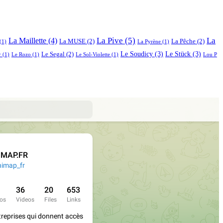
La Pive
(5)
La
La Maillette
(4)
La MUSE
(2)
La Pêche
(2)
(1)
La Pyrène
(1)
Le Soudicy
(3)
Le Stück
(3)
Le Segal
(2)
r
(1)
Le Rozo
(1)
Le Sol-Violette
(1)
Lou P