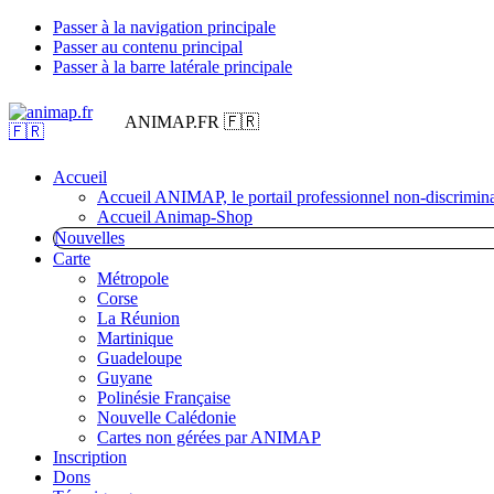
Passer à la navigation principale
Passer au contenu principal
Passer à la barre latérale principale
ANIMAP.FR 🇫🇷
Accueil
Accueil ANIMAP, le portail professionnel non-discrimina
Accueil Animap-Shop
Nouvelles
Carte
Métropole
Corse
La Réunion
Martinique
Guadeloupe
Guyane
Polinésie Française
Nouvelle Calédonie
Cartes non gérées par ANIMAP
Inscription
Dons