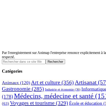
Par l'enregistrement sur Animap l'entreprise renonce explicitement à la
respecté.
Barre
Rechercher
dans
latérale
ce
Catégories
principale
site
Web
Artisanat
(57
Art et culture
(356)
Animaux
(120)
Gastronomie
(285)
Informatiqu
Industrie et économie
(36)
Médecins, médecine et santé
(15
(178)
Voyages et tourisme
(329)
École et éducation
(
(63)