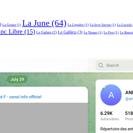
La June
(64)
)
La Graine
(1)
La Lignière
(1)
La livre Savoie
(1)
La Luciole
anc Libre
(15)
Le Galléco
(3)
Le Galais
(2)
Le Nissart
(1)
Le Pois
(1)
Le Renoi