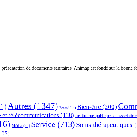
 présentation de documents sanitaires. Animap est fondé sur la bonne foi
Autres
(1347)
Comm
1)
Bien-être
(200)
Beauté
(14)
e et télécommunications
(138)
Institutions publiques et association
16)
Service
(713)
Soins thérapeutiques
(
Média
(29)
105)