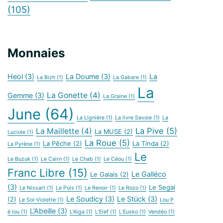
(105)
Monnaies
Heol
(3)
La Doume
(3)
La
La Bizh
(1)
La Gabare
(1)
La
La Gonette
(4)
Gemme
(3)
La Graine
(1)
June
(64)
La Lignière
(1)
La livre Savoie
(1)
La
La Pive
(5)
La Maillette
(4)
La MUSE
(2)
Luciole
(1)
La Roue
(5)
La Pêche
(2)
La Tinda
(2)
La Pyrène
(1)
Le
Le Buzuk
(1)
Le Cairn
(1)
Le Chab
(1)
Le Céou
(1)
Franc Libre
(15)
Le Galléco
Le Galais
(2)
(3)
Le Segal
Le Nissart
(1)
Le Pois
(1)
Le Renoir
(1)
Le Rozo
(1)
Le Soudicy
(3)
Le Stück
(3)
(2)
Le Sol-Violette
(1)
Lou P
L’Abeille
(3)
é lou
(1)
L’Aïga
(1)
L’Elef
(1)
L’Eusko
(1)
Vendéo
(1)