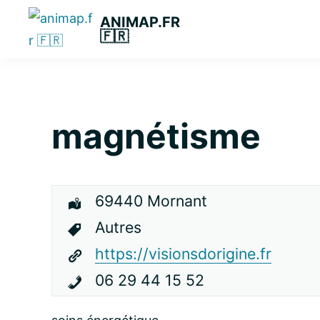
Passer
Passer
Passer
ANIMAP.FR
à
au
à
🇫🇷
la
contenu
la
navigation
principal
barre
principale
latérale
principale
magnétisme
69440 Mornant
Autres
https://visionsdorigine.fr
06 29 44 15 52