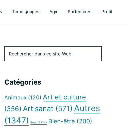
s
Témoignages
Agir
Partenaires
Profil
Barre
Rechercher
dans
ce
latérale
site
Web
Catégories
principale
Art et culture
Animaux
(120)
Autres
Artisanat
(571)
(356)
(1347)
Bien-être
(200)
Beauté
(14)