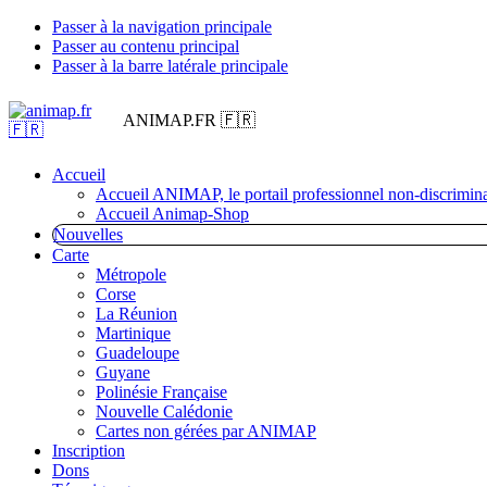
Passer à la navigation principale
Passer au contenu principal
Passer à la barre latérale principale
ANIMAP.FR 🇫🇷
Accueil
Accueil ANIMAP, le portail professionnel non-discrimina
Accueil Animap-Shop
Nouvelles
Carte
Métropole
Corse
La Réunion
Martinique
Guadeloupe
Guyane
Polinésie Française
Nouvelle Calédonie
Cartes non gérées par ANIMAP
Inscription
Dons