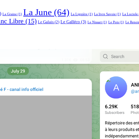
La June
(64)
)
La Graine
(1)
La Lignière
(1)
La livre Savoie
(1)
La Luciole
anc Libre
(15)
Le Galléco
(3)
Le Galais
(2)
Le Nissart
(1)
Le Pois
(1)
Le Renoi