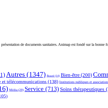
 présentation de documents sanitaires. Animap est fondé sur la bonne foi
Autres
(1347)
Comm
1)
Bien-être
(200)
Beauté
(14)
e et télécommunications
(138)
Institutions publiques et association
16)
Service
(713)
Soins thérapeutiques
(
Média
(29)
105)