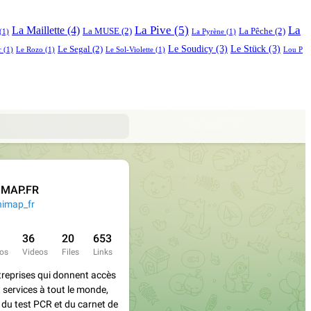
La Pive
(5)
La
La Maillette
(4)
La MUSE
(2)
La Pêche
(2)
(1)
La Pyrène
(1)
Le Soudicy
(3)
Le Stück
(3)
Le Segal
(2)
r
(1)
Le Rozo
(1)
Le Sol-Violette
(1)
Lou P