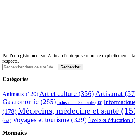
Par l'enregistrement sur Animap l'entreprise renonce explicitement à la
respecté.
Barre
Rechercher
dans
latérale
ce
Catégories
principale
site
Web
Artisanat
(57
Art et culture
(356)
Animaux
(120)
Gastronomie
(285)
Informatiqu
Industrie et économie
(36)
Médecins, médecine et santé
(15
(178)
Voyages et tourisme
(329)
École et éducation
(
(63)
Monnaies