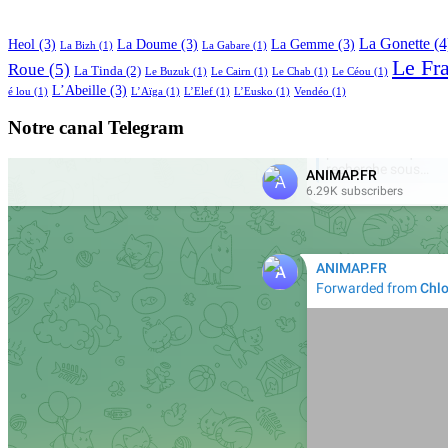
La Gonette
(4
Heol
(3)
La Doume
(3)
La Gemme
(3)
La Bizh
(1)
La Gabare
(1)
Le Fr
Roue
(5)
La Tinda
(2)
Le Buzuk
(1)
Le Cairn
(1)
Le Chab
(1)
Le Céou
(1)
L’Abeille
(3)
é lou
(1)
L’Aïga
(1)
L’Elef
(1)
L’Eusko
(1)
Vendéo
(1)
Notre canal Telegram